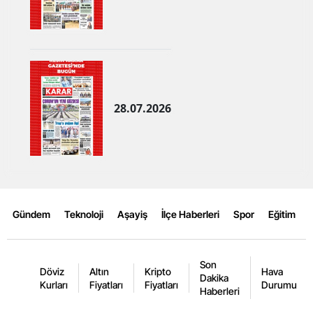
Yozgat
Zonguldak
Aksaray
28.07.2026
Bayburt
Karaman
Kırıkkale
Batman
Gündem
Teknoloji
Aşayiş
İlçe Haberleri
Spor
Eğitim
Şırnak
Bartın
Son
Döviz
Altın
Kripto
Hava
Dakika
Ardahan
Kurları
Fiyatları
Fiyatları
Durumu
Haberleri
Iğdır