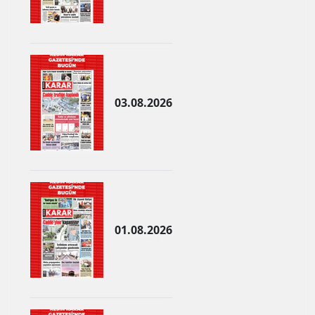
Malatya
Manisa
Kahramanmaraş
03.08.2026
Mardin
Muğla
Muş
Nevşehir
Niğde
01.08.2026
Ordu
Rize
Sakarya