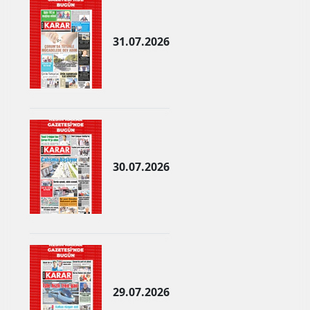
Samsun
31.07.2026
Siirt
Sinop
Sivas
Tekirdağ
Tokat
30.07.2026
Trabzon
Tunceli
Şanlıurfa
Uşak
29.07.2026
Van