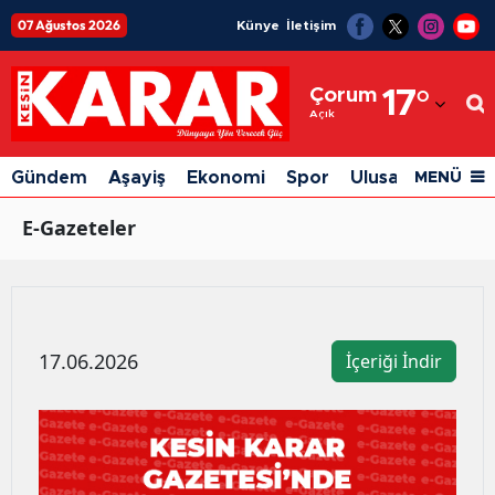
07 Ağustos 2026
Künye
İletişim
Adana
Çorum
17
°
Adıyaman
Açık
Afyonkarahisar
Gündem
Aşayiş
Ekonomi
Spor
Ulusal
Siyaset
MENÜ
Ağrı
E-Gazeteler
Amasya
Ankara
Antalya
17.06.2026
İçeriği İndir
Artvin
Aydın
Balıkesir