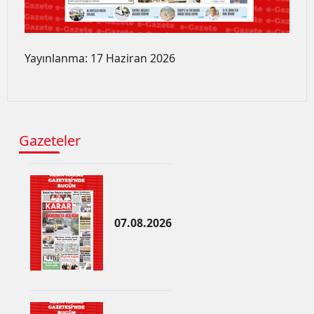
Edirne
Elazığ
Yayınlanma: 17 Haziran 2026
Erzincan
Erzurum
Eskişehir
Gazeteler
Gaziantep
Giresun
Gümüşhane
07.08.2026
Hakkari
Hatay
Isparta