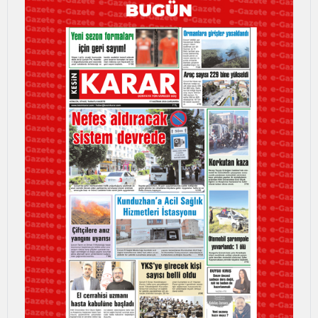
Bilecik
Bingöl
Bitlis
Bolu
Burdur
Bursa
Çanakkale
Çankırı
Çorum
Denizli
Diyarbakır