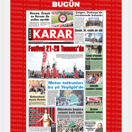
Bilecik
Bingöl
Bitlis
Bolu
Burdur
Bursa
Çanakkale
Çankırı
Çorum
Denizli
Diyarbakır