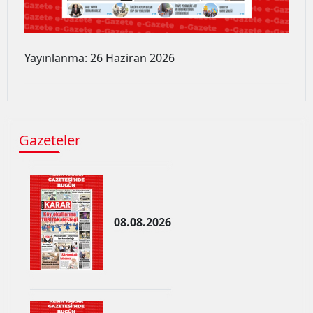
Edirne
Elazığ
Yayınlanma: 26 Haziran 2026
Erzincan
Erzurum
Eskişehir
Gazeteler
Gaziantep
Giresun
Gümüşhane
08.08.2026
Hakkari
Hatay
Isparta