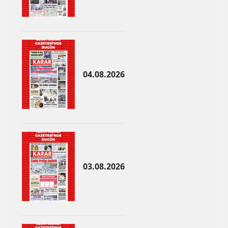
Malatya
Manisa
Kahramanmaraş
04.08.2026
Mardin
Muğla
Muş
Nevşehir
Niğde
03.08.2026
Ordu
Rize
Sakarya