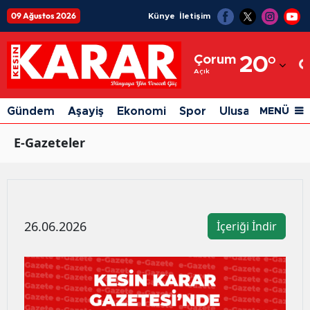
09 Ağustos 2026
Künye
İletişim
Adana
Çorum
20
°
Adıyaman
Açık
Afyonkarahisar
Gündem
Aşayiş
Ekonomi
Spor
Ulusal
Siyaset
MENÜ
Ağrı
E-Gazeteler
Amasya
Ankara
Antalya
26.06.2026
İçeriği İndir
Artvin
Aydın
Balıkesir