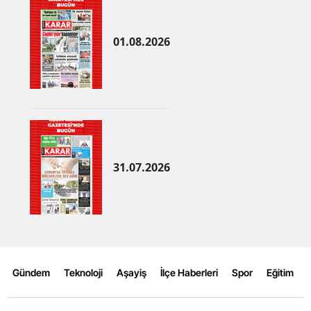
Samsun
01.08.2026
Siirt
Sinop
Sivas
Tekirdağ
Tokat
31.07.2026
Trabzon
Tunceli
Şanlıurfa
Gündem
Teknoloji
Aşayiş
İlçe Haberleri
Spor
Eğitim
Uşak
Van