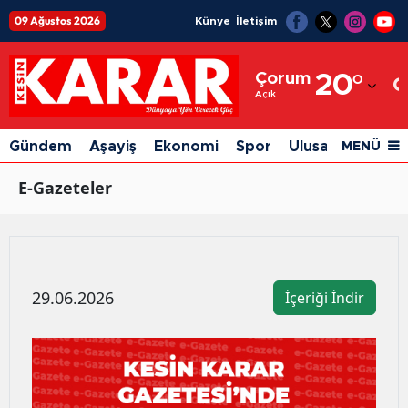
09 Ağustos 2026
Künye
İletişim
Adana
Çorum
20
°
Adıyaman
Açık
Afyonkarahisar
Gündem
Aşayiş
Ekonomi
Spor
Ulusal
Siyaset
MENÜ
Ağrı
E-Gazeteler
Amasya
Ankara
Antalya
29.06.2026
İçeriği İndir
Artvin
Aydın
Balıkesir