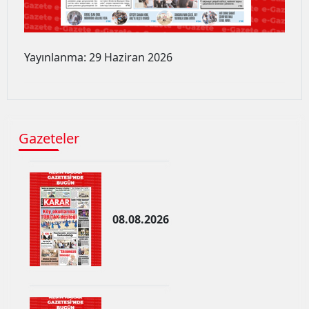
Edirne
Elazığ
Yayınlanma: 29 Haziran 2026
Erzincan
Erzurum
Eskişehir
Gazeteler
Gaziantep
Giresun
Gümüşhane
08.08.2026
Hakkari
Hatay
Isparta