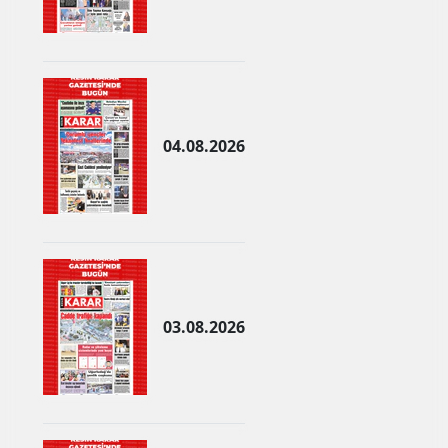
Malatya
Manisa
Kahramanmaraş
04.08.2026
Mardin
Muğla
Muş
Nevşehir
Niğde
03.08.2026
Ordu
Rize
Sakarya