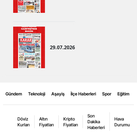
Yozgat
Zonguldak
Aksaray
29.07.2026
Bayburt
Karaman
Kırıkkale
Batman
Gündem
Teknoloji
Aşayiş
İlçe Haberleri
Spor
Eğitim
Şırnak
Bartın
Son
Döviz
Altın
Kripto
Hava
Dakika
Ardahan
Kurları
Fiyatları
Fiyatları
Durumu
Haberleri
Iğdır