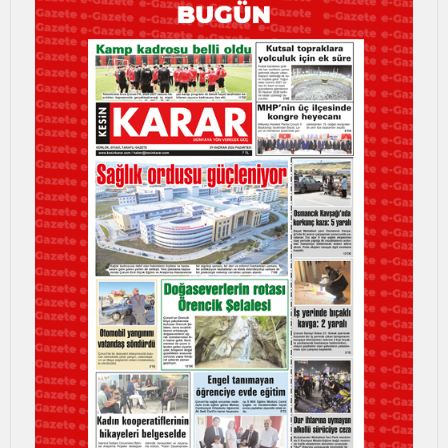
Bilecik
Bingöl
Bitlis
Bolu
Burdur
Bursa
Çanakkale
Çankırı
Çorum
Denizli
Diyarbakır