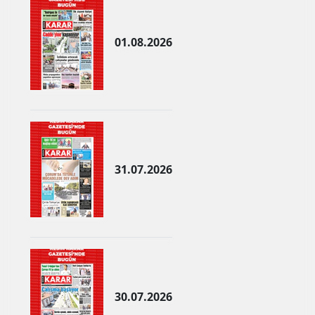
Samsun
01.08.2026
Siirt
Sinop
Sivas
Tekirdağ
Tokat
31.07.2026
Trabzon
Tunceli
Şanlıurfa
Uşak
30.07.2026
Van