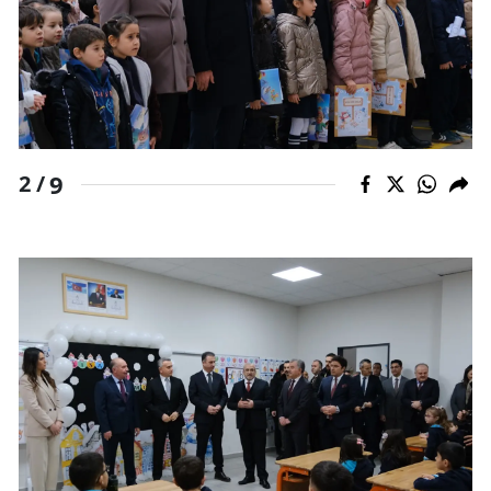
Malatya
Manisa
Kahramanmaraş
Mardin
9
2 /
Muğla
Muş
Nevşehir
Niğde
Ordu
Rize
Sakarya