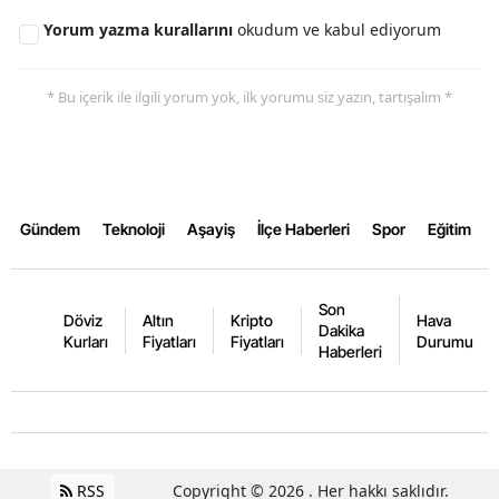
Yorum yazma kurallarını
okudum ve kabul ediyorum
* Bu içerik ile ilgili yorum yok, ilk yorumu siz yazın, tartışalım *
Gündem
Teknoloji
Aşayiş
İlçe Haberleri
Spor
Eğitim
Son
Döviz
Altın
Kripto
Hava
Dakika
Kurları
Fiyatları
Fiyatları
Durumu
Haberleri
RSS
Copyright © 2026 . Her hakkı saklıdır.