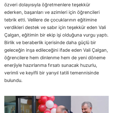
özveri dolayısıyla öğretmenlere teşekkür
Edirne
ederken, başarıları ve azimleri için öğrencileri
Elazığ
tebrik etti. Velilere de çocuklarının eğitimine
Erzincan
verdikleri destek ve sabır için teşekkür eden Vali
Çalgan, eğitimin bir ekip işi olduğuna vurgu yaptı.
Erzurum
Birlik ve beraberlik içerisinde daha güçlü bir
Eskişehir
geleceğin inşa edileceğini ifade eden Vali Çalgan,
öğrencilere hem dinlenme hem de yeni döneme
Gaziantep
enerjiyle hazırlanma fırsatı sunacak huzurlu,
Giresun
verimli ve keyifli bir yarıyıl tatili temennisinde
Gümüşhane
bulundu.
Hakkari
Hatay
Isparta