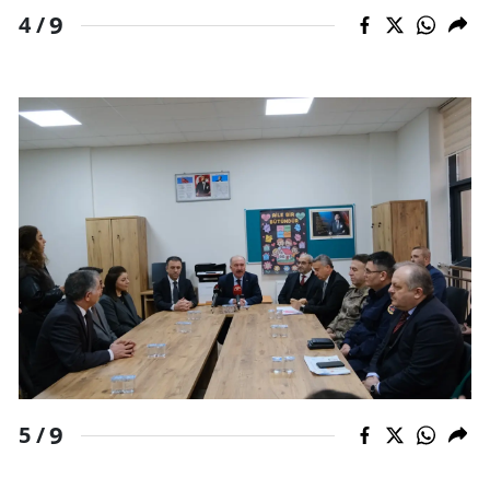
9
4 /
Yozgat
Zonguldak
Aksaray
Bayburt
Karaman
Kırıkkale
Batman
Şırnak
Bartın
9
5 /
Ardahan
Iğdır