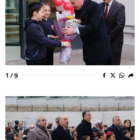
Mersin
İstanbul
İzmir
Kars
Kastamonu
Kayseri
9
1 /
Kırklareli
Kırşehir
Kocaeli
Konya
Kütahya