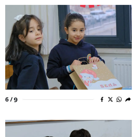
Yalova
Karabük
Kilis
Osmaniye
Düzce
9
6 /