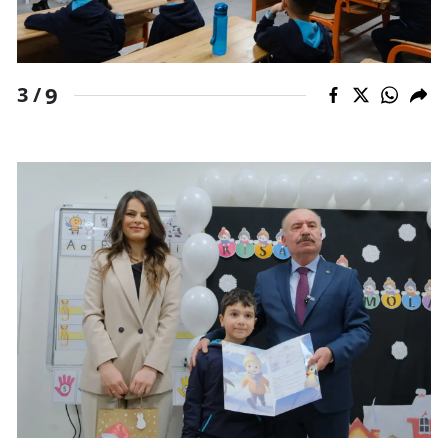
Samsun
Siirt
9
3 /
Sinop
Sivas
Tekirdağ
Tokat
Trabzon
Tunceli
Şanlıurfa
Uşak
Van