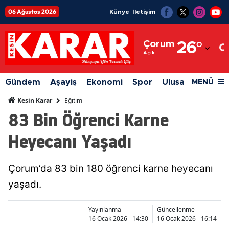
06 Ağustos 2026
Künye
İletişim
Adana
Çorum
26
°
Adıyaman
Açık
Afyonkarahisar
Gündem
Aşayiş
Ekonomi
Spor
Ulusal
Siyaset
MENÜ
Ağrı
Eğitim
Kesin Karar
83 Bin Öğrenci Karne
Amasya
Heyecanı Yaşadı
Ankara
Antalya
Çorum’da 83 bin 180 öğrenci karne heyecanı
Artvin
yaşadı.
Aydın
Yayınlanma
Güncellenme
Balıkesir
16 Ocak 2026 - 14:30
16 Ocak 2026 - 16:14