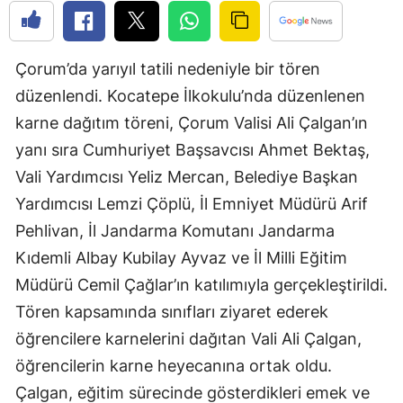
Bilecik
Bingöl
Çorum’da yarıyıl tatili nedeniyle bir tören
Bitlis
düzenlendi. Kocatepe İlkokulu’nda düzenlenen
karne dağıtım töreni, Çorum Valisi Ali Çalgan’ın
Bolu
yanı sıra Cumhuriyet Başsavcısı Ahmet Bektaş,
Burdur
Vali Yardımcısı Yeliz Mercan, Belediye Başkan
Yardımcısı Lemzi Çöplü, İl Emniyet Müdürü Arif
Bursa
Pehlivan, İl Jandarma Komutanı Jandarma
Çanakkale
Kıdemli Albay Kubilay Ayvaz ve İl Milli Eğitim
Çankırı
Müdürü Cemil Çağlar’ın katılımıyla gerçekleştirildi.
Tören kapsamında sınıfları ziyaret ederek
Çorum
öğrencilere karnelerini dağıtan Vali Ali Çalgan,
Denizli
öğrencilerin karne heyecanına ortak oldu.
Diyarbakır
Çalgan, eğitim sürecinde gösterdikleri emek ve