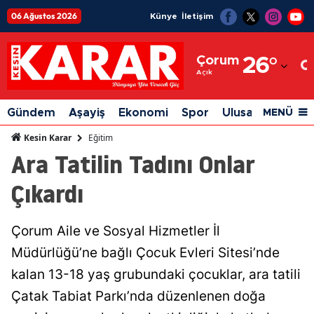
06 Ağustos 2026
Künye
İletişim
Adana
Çorum
26
°
Adıyaman
Açık
Afyonkarahisar
Gündem
Aşayiş
Ekonomi
Spor
Ulusal
Siyaset
MENÜ
Ağrı
Eğitim
Kesin Karar
Ara Tatilin Tadını Onlar
Amasya
Çıkardı
Ankara
Antalya
Çorum Aile ve Sosyal Hizmetler İl
Artvin
Müdürlüğü’ne bağlı Çocuk Evleri Sitesi’nde
Aydın
kalan 13-18 yaş grubundaki çocuklar, ara tatili
Çatak Tabiat Parkı’nda düzenlenen doğa
Balıkesir