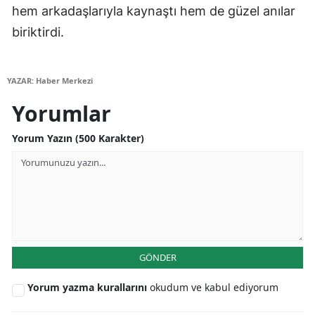
hem arkadaşlarıyla kaynaştı hem de güzel anılar
Mersin
biriktirdi.
İstanbul
İzmir
YAZAR: Haber Merkezi
Kars
Yorumlar
Kastamonu
Yorum Yazın (500 Karakter)
Kayseri
Kırklareli
Kırşehir
Kocaeli
GÖNDER
Konya
Yorum yazma kurallarını
okudum ve kabul ediyorum
Kütahya