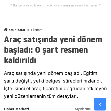
* Bu içerik ile ilgili yorum yok, ilk yorumu siz yazın, tartışalım *
Malatya
Manisa
Kahramanmaraş
Ekonomi
Kesin Karar
Araç satışında yeni dönem
Mardin
başladı: O şart resmen
Muğla
kaldırıldı
Muş
Nevşehir
Araç satışında yeni dönem başladı. Eğitim
Niğde
şartı değişti, yetki belgesi süreçleri hızlandı.
İşte ikinci el araç ticaretini doğrudan etkileyen
Ordu
yeni düzenlemenin tüm detayları.
Rize
Haber Merkezi
Yayınlanma
Sakarya