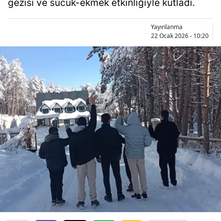
gezisi ve sucuk-ekmek etkinliğiyle kutladı.
Bilecik
Yayınlanma
Bingöl
22 Ocak 2026 - 10:20
Bitlis
Bolu
Burdur
Bursa
Çanakkale
Çankırı
Çorum
Denizli
Diyarbakır