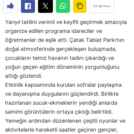
Edirne
Elazığ
Yarıyıl tatilini verimli ve keyifli geçirmek amacıyla
organize edilen programa idareciler ve
Erzincan
öğretmenler de eşlik etti. Çatak Tabiat Parkı’nın
Erzurum
doğal atmosferinde gerçekleşen buluşmada,
Eskişehir
çocukların temiz havanın tadını çıkardığı ve
yoğun geçen eğitim döneminin yorgunluğunu
Gaziantep
attığı gözlendi.
Giresun
Etkinlik kapsamında kurulan sofralar paylaşma
Gümüşhane
ve dayanışma duygularını güçlendirdi. Birlikte
hazırlanan sucuk-ekmeklerin yendiği anlarda
Hakkari
samimi görüntülerin ortaya çıktığı belirtildi.
Hatay
Yemeğin ardından düzenlenen çeşitli oyunlar ve
aktivitelerle hareketli saatler geçiren gençler,
Isparta