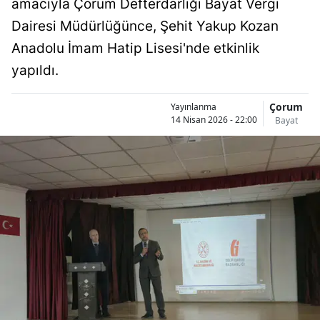
amacıyla Çorum Defterdarlığı Bayat Vergi
Bilecik
Dairesi Müdürlüğünce, Şehit Yakup Kozan
Bingöl
Anadolu İmam Hatip Lisesi'nde etkinlik
yapıldı.
Bitlis
Bolu
Çorum
Yayınlanma
14 Nisan 2026 - 22:00
Bayat
Burdur
Bursa
Çanakkale
Çankırı
Çorum
Denizli
Diyarbakır