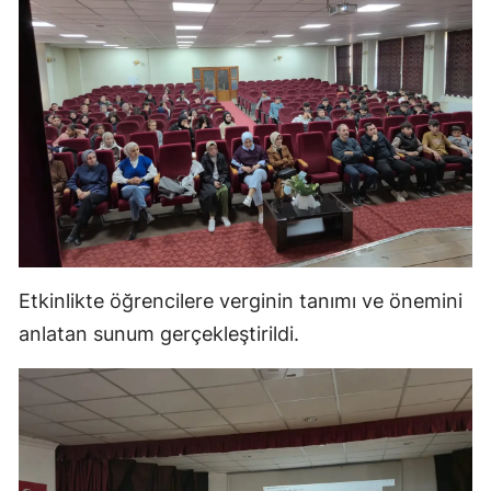
Mersin
İstanbul
İzmir
Kars
Kastamonu
Kayseri
Etkinlikte öğrencilere verginin tanımı ve önemini
Kırklareli
anlatan sunum gerçekleştirildi.
Kırşehir
Kocaeli
Konya
Kütahya