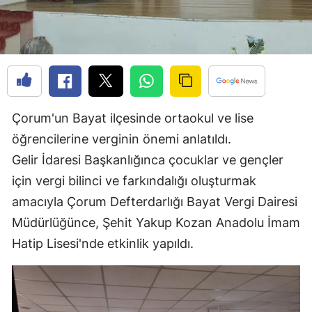
Edirne
Elazığ
Erzincan
Erzurum
Çorum'un Bayat ilçesinde ortaokul ve lise
Eskişehir
öğrencilerine verginin önemi anlatıldı.
Gelir İdaresi Başkanlığınca çocuklar ve gençler
Gaziantep
için vergi bilinci ve farkındalığı oluşturmak
Giresun
amacıyla Çorum Defterdarlığı Bayat Vergi Dairesi
Gümüşhane
Müdürlüğünce, Şehit Yakup Kozan Anadolu İmam
Hatip Lisesi'nde etkinlik yapıldı.
Hakkari
Hatay
Isparta