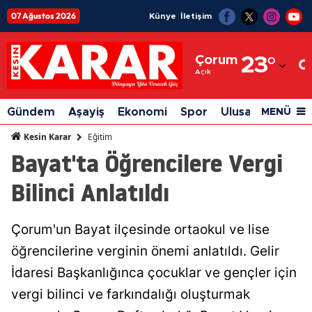
07 Ağustos 2026
Künye
İletişim
Adana
Çorum
23
°
Adıyaman
Açık
Afyonkarahisar
Gündem
Aşayiş
Ekonomi
Spor
Ulusal
Siyaset
MENÜ
Ağrı
Eğitim
Kesin Karar
Bayat'ta Öğrencilere Vergi
Amasya
Bilinci Anlatıldı
Ankara
Antalya
Çorum'un Bayat ilçesinde ortaokul ve lise
Artvin
öğrencilerine verginin önemi anlatıldı. Gelir
Aydın
İdaresi Başkanlığınca çocuklar ve gençler için
vergi bilinci ve farkındalığı oluşturmak
Balıkesir