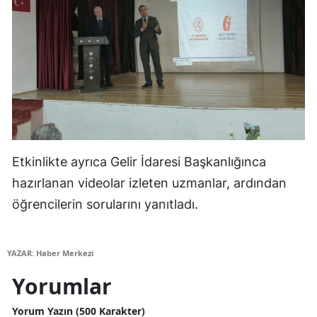
Malatya
Manisa
Kahramanmaraş
Mardin
Muğla
Etkinlikte ayrıca Gelir İdaresi Başkanlığınca
Muş
hazırlanan videolar izleten uzmanlar, ardından
Nevşehir
öğrencilerin sorularını yanıtladı.
Niğde
Ordu
YAZAR: Haber Merkezi
Yorumlar
Rize
Yorum Yazın (500 Karakter)
Sakarya