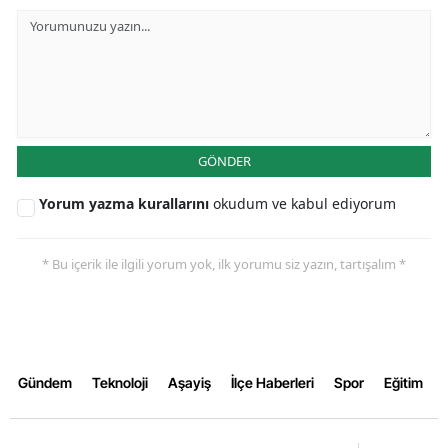
Samsun
Siirt
Sinop
Sivas
GÖNDER
Tekirdağ
Yorum yazma kurallarını
okudum ve kabul ediyorum
Tokat
* Bu içerik ile ilgili yorum yok, ilk yorumu siz yazın, tartışalım *
Trabzon
Tunceli
Şanlıurfa
Gündem
Teknoloji
Aşayiş
İlçe Haberleri
Spor
Eğitim
Uşak
Van