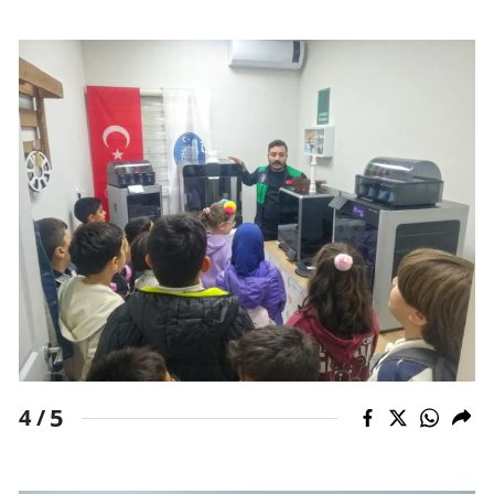
Yozgat
Zonguldak
Aksaray
Bayburt
Karaman
Kırıkkale
Batman
Şırnak
Bartın
5
4 /
Ardahan
Iğdır