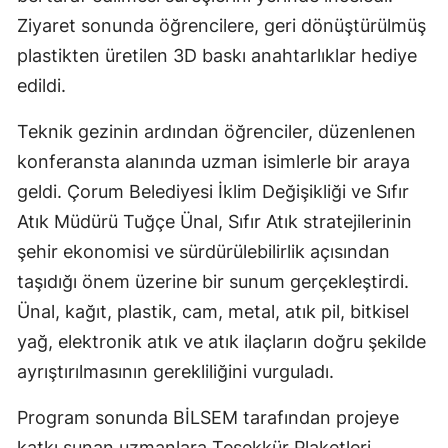
Edirne
Ziyaret sonunda öğrencilere, geri dönüştürülmüş
plastikten üretilen 3D baskı anahtarlıklar hediye
Elazığ
edildi.
Erzincan
Teknik gezinin ardından öğrenciler, düzenlenen
Erzurum
konferansta alanında uzman isimlerle bir araya
Eskişehir
geldi. Çorum Belediyesi İklim Değişikliği ve Sıfır
Atık Müdürü Tuğçe Ünal, Sıfır Atık stratejilerinin
Gaziantep
şehir ekonomisi ve sürdürülebilirlik açısından
Giresun
taşıdığı önem üzerine bir sunum gerçekleştirdi.
Ünal, kağıt, plastik, cam, metal, atık pil, bitkisel
Gümüşhane
yağ, elektronik atık ve atık ilaçların doğru şekilde
Hakkari
ayrıştırılmasının gerekliliğini vurguladı.
Hatay
Program sonunda BİLSEM tarafından projeye
Isparta
katkı sunan uzmanlara Teşekkür Plaketleri