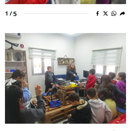
Malatya
5
1 /
Manisa
Kahramanmaraş
Mardin
Muğla
Muş
Nevşehir
Niğde
Ordu
Rize
Sakarya