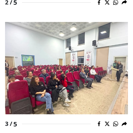
5
2 /
Samsun
Siirt
Sinop
Sivas
Tekirdağ
Tokat
Trabzon
Tunceli
Şanlıurfa
Uşak
5
3 /
Van