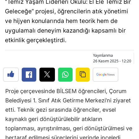
“Temiz Yaşam Liderleri Okulu: El Ele Temiz Bir
Bilecik
Geleceğe” projesi, öğrencilerin atık yönetimi
Bingöl
ve hijyen konularında hem teorik hem de
uygulamalı deneyim kazandığı kapsamlı bir
Bitlis
etkinlik gerçekleştirdi.
Bolu
Yayınlanma
Burdur
26 Kasım 2025 - 12:20
Bursa
Çanakkale
Proje çerçevesinde BİLSEM öğrencileri, Çorum
Çankırı
Belediyesi 1. Sınıf Atık Getirme Merkezi’ni ziyaret
Çorum
etti. Teknik gezi sırasında öğrenciler, evsel
kaynaklı geri dönüştürülebilir atıkların
Denizli
toplanması, ayrıştırılması, geri dönüştürülmesi ve
Diyarbakır
bertaraf edilmesi süreçlerini yerinde inceledi.