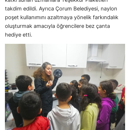
Mersin
takdim edildi. Ayrıca Çorum Belediyesi, naylon
poşet kullanımını azaltmaya yönelik farkındalık
İstanbul
oluşturmak amacıyla öğrencilere bez çanta
İzmir
hediye etti.
Kars
Kastamonu
Kayseri
Kırklareli
Kırşehir
Kocaeli
Konya
Kütahya