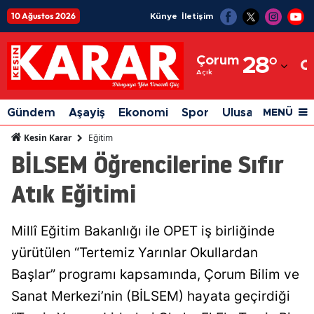
10 Ağustos 2026
Künye
İletişim
Adana
Çorum
28
°
Adıyaman
Açık
Afyonkarahisar
Gündem
Aşayiş
Ekonomi
Spor
Ulusal
Siyaset
MENÜ
Ağrı
Eğitim
Kesin Karar
BİLSEM Öğrencilerine Sıfır
Amasya
Atık Eğitimi
Ankara
Antalya
Millî Eğitim Bakanlığı ile OPET iş birliğinde
Artvin
yürütülen “Tertemiz Yarınlar Okullardan
Aydın
Başlar” programı kapsamında, Çorum Bilim ve
Sanat Merkezi’nin (BİLSEM) hayata geçirdiği
Balıkesir