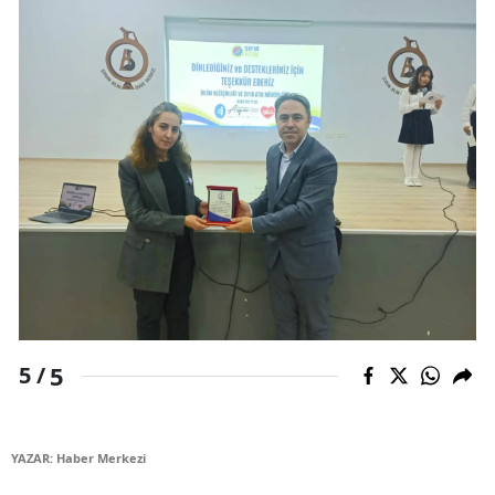
Yalova
Karabük
Kilis
Osmaniye
Düzce
5
5 /
YAZAR: Haber Merkezi