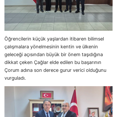
Samsun
Siirt
Sinop
Öğrencilerin küçük yaşlardan itibaren bilimsel
Sivas
çalışmalara yönelmesinin kentin ve ülkenin
Tekirdağ
geleceği açısından büyük bir önem taşıdığına
dikkat çeken Çağlar elde edilen bu başarının
Tokat
Çorum adına son derece gurur verici olduğunu
Trabzon
vurguladı.
Tunceli
Şanlıurfa
Uşak
Van