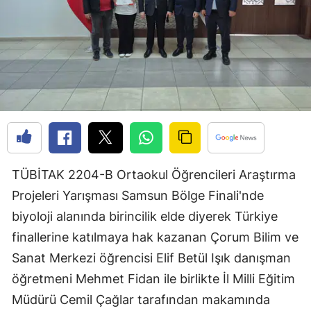
Edirne
Elazığ
Erzincan
Erzurum
Eskişehir
Gaziantep
TÜBİTAK 2204-B Ortaokul Öğrencileri Araştırma
Giresun
Projeleri Yarışması Samsun Bölge Finali'nde
biyoloji alanında birincilik elde diyerek Türkiye
Gümüşhane
finallerine katılmaya hak kazanan Çorum Bilim ve
Hakkari
Sanat Merkezi öğrencisi Elif Betül Işık danışman
Hatay
öğretmeni Mehmet Fidan ile birlikte İl Milli Eğitim
Müdürü Cemil Çağlar tarafından makamında
Isparta