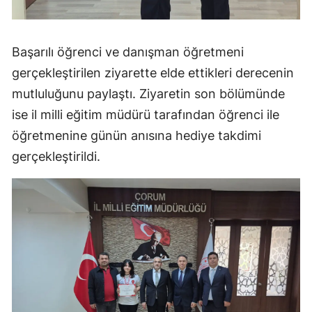
Malatya
Manisa
Başarılı öğrenci ve danışman öğretmeni
gerçekleştirilen ziyarette elde ettikleri derecenin
Kahramanmaraş
mutluluğunu paylaştı. Ziyaretin son bölümünde
Mardin
ise il milli eğitim müdürü tarafından öğrenci ile
öğretmenine günün anısına hediye takdimi
Muğla
gerçekleştirildi.
Muş
Nevşehir
Niğde
Ordu
Rize
Sakarya