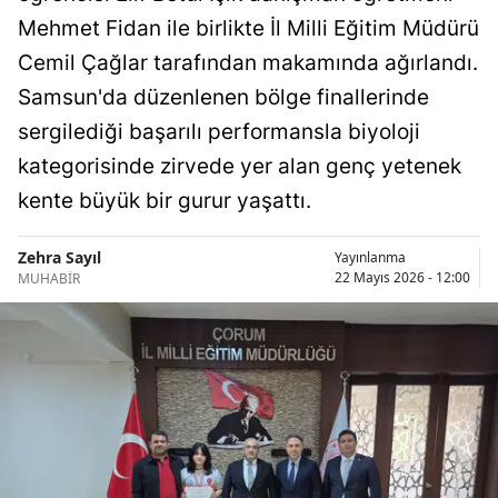
Bilecik
Mehmet Fidan ile birlikte İl Milli Eğitim Müdürü
Cemil Çağlar tarafından makamında ağırlandı.
Bingöl
Samsun'da düzenlenen bölge finallerinde
Bitlis
sergilediği başarılı performansla biyoloji
Bolu
kategorisinde zirvede yer alan genç yetenek
kente büyük bir gurur yaşattı.
Burdur
Bursa
Zehra Sayıl
Yayınlanma
22 Mayıs 2026 - 12:00
MUHABİR
Çanakkale
Çankırı
Çorum
Denizli
Diyarbakır