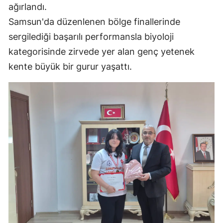
ağırlandı.
Mersin
Samsun'da düzenlenen bölge finallerinde
İstanbul
sergilediği başarılı performansla biyoloji
kategorisinde zirvede yer alan genç yetenek
İzmir
kente büyük bir gurur yaşattı.
Kars
Kastamonu
Kayseri
Kırklareli
Kırşehir
Kocaeli
Konya
Kütahya