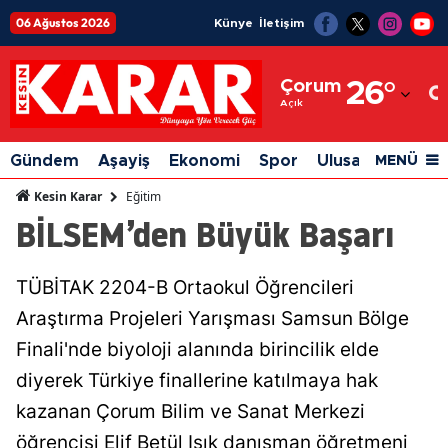
06 Ağustos 2026
Künye
İletişim
Adana
Çorum
26
°
Adıyaman
Açık
Afyonkarahisar
Gündem
Aşayiş
Ekonomi
Spor
Ulusal
Siyaset
MENÜ
Ağrı
Eğitim
Kesin Karar
BİLSEM’den Büyük Başarı
Amasya
Ankara
TÜBİTAK 2204-B Ortaokul Öğrencileri
Antalya
Araştırma Projeleri Yarışması Samsun Bölge
Artvin
Finali'nde biyoloji alanında birincilik elde
diyerek Türkiye finallerine katılmaya hak
Aydın
kazanan Çorum Bilim ve Sanat Merkezi
Balıkesir
öğrencisi Elif Betül Işık danışman öğretmeni