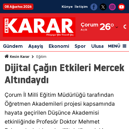
08 Ağustos 2026
Künye
İletişim
Adana
Çorum
26
°
Adıyaman
Açık
Afyonkarahisar
Gündem
Aşayiş
Ekonomi
Spor
Ulusal
Siyaset
MENÜ
Ağrı
Eğitim
Kesin Karar
Dijital Çağın Etkileri Mercek
Amasya
Altındaydı
Ankara
Antalya
Çorum İl Milli Eğitim Müdürlüğü tarafından
Artvin
Öğretmen Akademileri projesi kapsamında
Aydın
hayata geçirilen Düşünce Akademisi
etkinliğinde Profesör Doktor Mehmet
Balıkesir