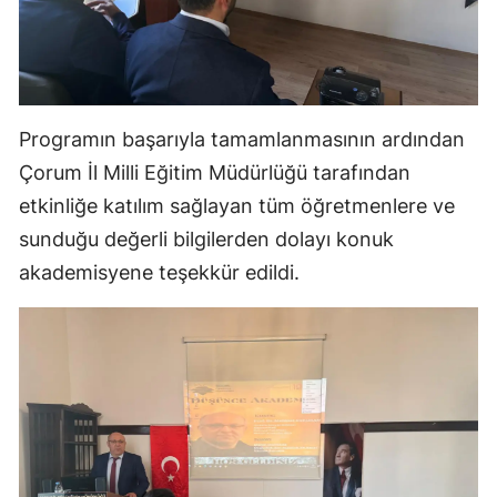
Samsun
Siirt
Sinop
Programın başarıyla tamamlanmasının ardından
Çorum İl Milli Eğitim Müdürlüğü tarafından
Sivas
etkinliğe katılım sağlayan tüm öğretmenlere ve
Tekirdağ
sunduğu değerli bilgilerden dolayı konuk
Tokat
akademisyene teşekkür edildi.
Trabzon
Tunceli
Şanlıurfa
Uşak
Van