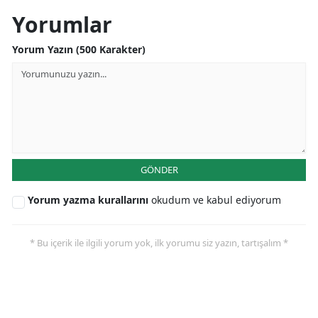
Yorumlar
Yalova
Yorum Yazın (500 Karakter)
Karabük
Kilis
Osmaniye
Düzce
GÖNDER
Yorum yazma kurallarını
okudum ve kabul ediyorum
* Bu içerik ile ilgili yorum yok, ilk yorumu siz yazın, tartışalım *