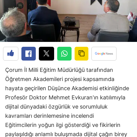
Edirne
Elazığ
Erzincan
Erzurum
Eskişehir
Çorum İl Milli Eğitim Müdürlüğü tarafından
Gaziantep
Öğretmen Akademileri projesi kapsamında
Giresun
hayata geçirilen Düşünce Akademisi etkinliğinde
Gümüşhane
Profesör Doktor Mehmet Evkuran'ın katılımıyla
dijital dünyadaki özgürlük ve sorumluluk
Hakkari
kavramları derinlemesine incelendi
Hatay
Eğitimcilerin yoğun ilgi gösterdiği ve fikirlerin
Isparta
paylaşıldığı anlamlı buluşmada dijital çağın birey