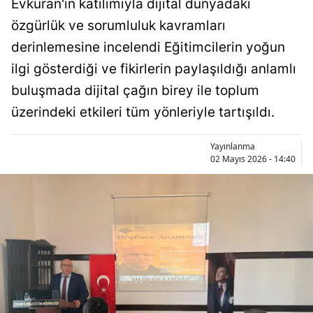
Evkuran'ın katılımıyla dijital dünyadaki
Bilecik
özgürlük ve sorumluluk kavramları
Bingöl
derinlemesine incelendi Eğitimcilerin yoğun
ilgi gösterdiği ve fikirlerin paylaşıldığı anlamlı
Bitlis
buluşmada dijital çağın birey ile toplum
Bolu
üzerindeki etkileri tüm yönleriyle tartışıldı.
Burdur
Yayınlanma
Bursa
02 Mayıs 2026 - 14:40
Çanakkale
Çankırı
Çorum
Denizli
Diyarbakır