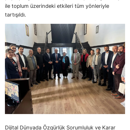
ile toplum üzerindeki etkileri tüm yönleriyle
Mersin
tartışıldı.
İstanbul
İzmir
Kars
Kastamonu
Kayseri
Kırklareli
Kırşehir
Kocaeli
Konya
Kütahya
Dijital Dünyada Özgürlük Sorumluluk ve Karar