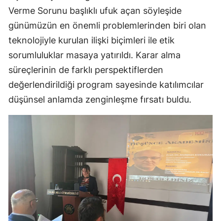
Verme Sorunu başlıklı ufuk açan söyleşide
Malatya
günümüzün en önemli problemlerinden biri olan
Manisa
teknolojiyle kurulan ilişki biçimleri ile etik
sorumluluklar masaya yatırıldı. Karar alma
Kahramanmaraş
süreçlerinin de farklı perspektiflerden
Mardin
değerlendirildiği program sayesinde katılımcılar
Muğla
düşünsel anlamda zenginleşme fırsatı buldu.
Muş
Nevşehir
Niğde
Ordu
Rize
Sakarya