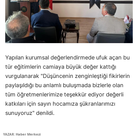
Yozgat
Zonguldak
Aksaray
Bayburt
Yapılan kurumsal değerlendirmede ufuk açan bu
Karaman
tür eğitimlerin camiaya büyük değer kattığı
Kırıkkale
vurgulanarak "Düşüncenin zenginleştiği fikirlerin
paylaşıldığı bu anlamlı buluşmada bizlerle olan
Batman
tüm öğretmenlerimize teşekkür ediyor değerli
Şırnak
katkıları için sayın hocamıza şükranlarımızı
Bartın
sunuyoruz" denildi.
Ardahan
YAZAR: Haber Merkezi
Iğdır