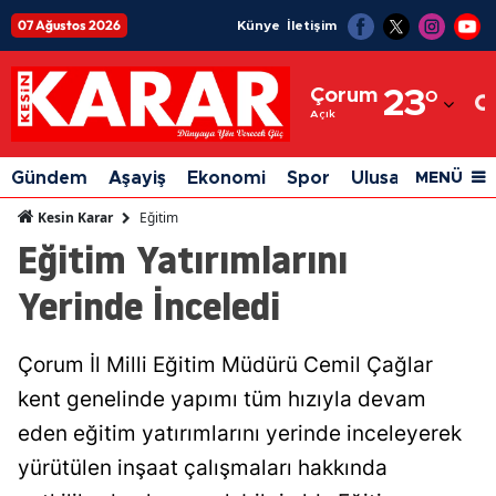
07 Ağustos 2026
Künye
İletişim
Adana
Çorum
23
°
Adıyaman
Açık
Afyonkarahisar
Gündem
Aşayiş
Ekonomi
Spor
Ulusal
Siyaset
MENÜ
Ağrı
Eğitim
Kesin Karar
Eğitim Yatırımlarını
Amasya
Yerinde İnceledi
Ankara
Antalya
Çorum İl Milli Eğitim Müdürü Cemil Çağlar
Artvin
kent genelinde yapımı tüm hızıyla devam
Aydın
eden eğitim yatırımlarını yerinde inceleyerek
yürütülen inşaat çalışmaları hakkında
Balıkesir