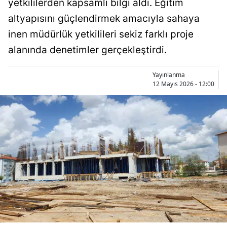
yetkililerden kapsamlı bilgi aldı. Eğitim
Bilecik
altyapısını güçlendirmek amacıyla sahaya
Bingöl
inen müdürlük yetkilileri sekiz farklı proje
alanında denetimler gerçekleştirdi.
Bitlis
Bolu
Yayınlanma
12 Mayıs 2026 - 12:00
Burdur
Bursa
Çanakkale
Çankırı
Çorum
Denizli
Diyarbakır