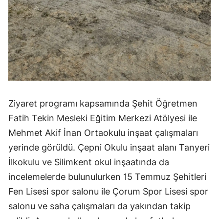
Malatya
Manisa
Kahramanmaraş
Mardin
Muğla
Ziyaret programı kapsamında Şehit Öğretmen
Muş
Fatih Tekin Mesleki Eğitim Merkezi Atölyesi ile
Mehmet Akif İnan Ortaokulu inşaat çalışmaları
Nevşehir
yerinde görüldü. Çepni Okulu inşaat alanı Tanyeri
Niğde
İlkokulu ve Silimkent okul inşaatında da
Ordu
incelemelerde bulunulurken 15 Temmuz Şehitleri
Fen Lisesi spor salonu ile Çorum Spor Lisesi spor
Rize
salonu ve saha çalışmaları da yakından takip
Sakarya