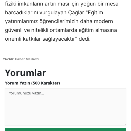
fiziki imkanların artırılması için yoğun bir mesai
Yalova
harcadıklarını vurgulayan Çağlar "Eğitim
yatırımlarımız öğrencilerimizin daha modern
Karabük
güvenli ve nitelikli ortamlarda eğitim almasına
Kilis
önemli katkılar sağlayacaktır" dedi.
Osmaniye
Düzce
YAZAR: Haber Merkezi
Yorumlar
Yorum Yazın (500 Karakter)