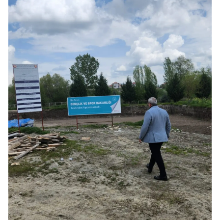
Mersin
İstanbul
İzmir
Kars
Kastamonu
Kayseri
Kırklareli
Kırşehir
Kocaeli
Konya
Kütahya