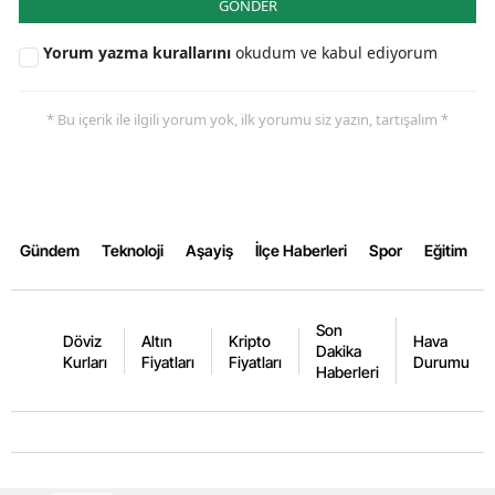
GÖNDER
Yorum yazma kurallarını
okudum ve kabul ediyorum
* Bu içerik ile ilgili yorum yok, ilk yorumu siz yazın, tartışalım *
Gündem
Teknoloji
Aşayiş
İlçe Haberleri
Spor
Eğitim
Son
Döviz
Altın
Kripto
Hava
Dakika
Kurları
Fiyatları
Fiyatları
Durumu
Haberleri