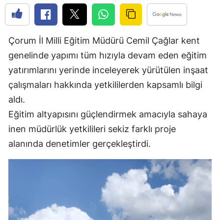
Edirne
Elazığ
Çorum İl Milli Eğitim Müdürü Cemil Çağlar kent
Erzincan
genelinde yapımı tüm hızıyla devam eden eğitim
yatırımlarını yerinde inceleyerek yürütülen inşaat
Erzurum
çalışmaları hakkında yetkililerden kapsamlı bilgi
Eskişehir
aldı.
Gaziantep
Eğitim altyapısını güçlendirmek amacıyla sahaya
inen müdürlük yetkilileri sekiz farklı proje
Giresun
alanında denetimler gerçekleştirdi.
Gümüşhane
Hakkari
Hatay
Isparta