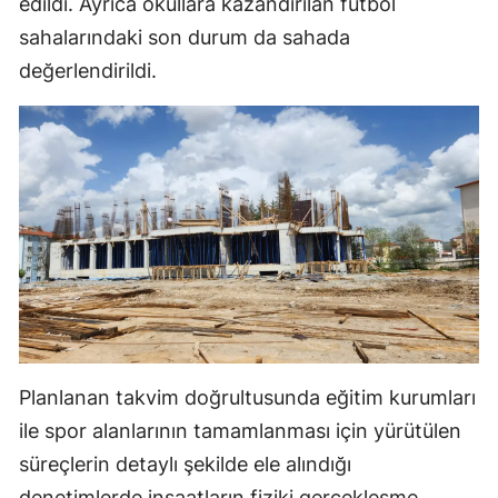
edildi. Ayrıca okullara kazandırılan futbol
sahalarındaki son durum da sahada
Samsun
değerlendirildi.
Siirt
Sinop
Sivas
Tekirdağ
Tokat
Trabzon
Tunceli
Planlanan takvim doğrultusunda eğitim kurumları
Şanlıurfa
ile spor alanlarının tamamlanması için yürütülen
Uşak
süreçlerin detaylı şekilde ele alındığı
Van
denetimlerde inşaatların fiziki gerçekleşme