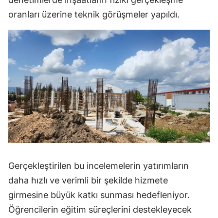
oranları üzerine teknik görüşmeler yapıldı.
Yozgat
Zonguldak
Aksaray
Bayburt
Karaman
Kırıkkale
Batman
Şırnak
Gerçekleştirilen bu incelemelerin yatırımların
Bartın
daha hızlı ve verimli bir şekilde hizmete
girmesine büyük katkı sunması hedefleniyor.
Ardahan
Öğrencilerin eğitim süreçlerini destekleyecek
Iğdır