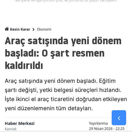
* Bu içerik ile ilgili yorum yok, ilk yorumu siz yazın, tartışalım *
Malatya
Manisa
Ekonomi
Kesin Karar
Kahramanmaraş
Araç satışında yeni dönem
Mardin
başladı: O şart resmen
Muğla
kaldırıldı
Muş
Araç satışında yeni dönem başladı. Eğitim
Nevşehir
şartı değişti, yetki belgesi süreçleri hızlandı.
Niğde
İşte ikinci el araç ticaretini doğrudan etkileyen
Ordu
yeni düzenlemenin tüm detayları.
Rize
Haber Merkezi
Yayınlanma
29 Nisan 2026 - 22:25
Kaynak
Sakarya