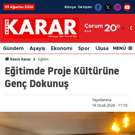
09 Ağustos 2026
Künye
İletişim
Adana
Çorum
20
°
Adıyaman
Açık
Afyonkarahisar
Gündem
Aşayiş
Ekonomi
Spor
Ulusal
Siyaset
MENÜ
Ağrı
Eğitim
Kesin Karar
Eğitimde Proje Kültürüne
Amasya
Genç Dokunuş
Ankara
Antalya
Yayınlanma
Artvin
16 Ocak 2026 - 11:10
Aydın
Balıkesir