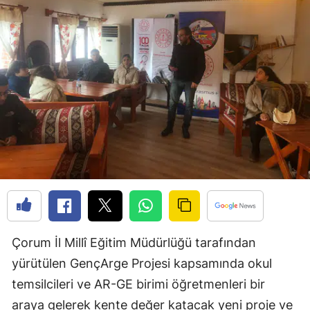
Bilecik
Bingöl
Bitlis
Bolu
Burdur
Bursa
Çanakkale
Çankırı
Çorum
Çorum İl Millî Eğitim Müdürlüğü tarafından
yürütülen GençArge Projesi kapsamında okul
Denizli
temsilcileri ve AR-GE birimi öğretmenleri bir
Diyarbakır
araya gelerek kente değer katacak yeni proje ve