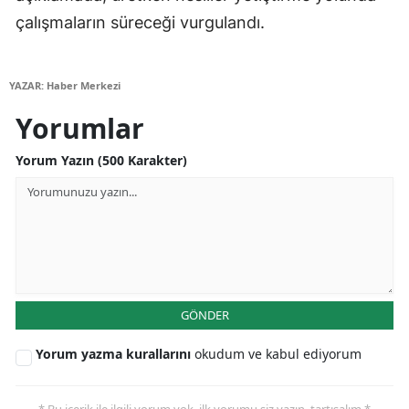
çalışmaların süreceği vurgulandı.
Mersin
İstanbul
YAZAR: Haber Merkezi
İzmir
Yorumlar
Kars
Yorum Yazın (500 Karakter)
Kastamonu
Kayseri
Kırklareli
Kırşehir
GÖNDER
Kocaeli
Yorum yazma kurallarını
okudum ve kabul ediyorum
Konya
Kütahya