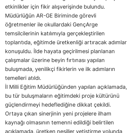
etkinlikler için fikir alışverişinde bulundu.
Edirne
Müdürlüğün AR-GE Biriminde görevli
Elazığ
öğretmenler ile okullardaki GençArge
Erzincan
temsilcilerinin katılımıyla gerçekleştirilen
toplantıda, eğitimde üretkenliği artıracak adımlar
Erzurum
konuşuldu. İlde hayata geçirilmesi planlanan
Eskişehir
çalışmalar üzerine beyin fırtınası yapılan
Gaziantep
buluşmada, yenilikçi fikirlerin ve ilk adımların
temelleri atıldı.
Giresun
İl Milli Eğitim Müdürlüğünden yapılan açıklamada,
Gümüşhane
bu tür buluşmaların eğitimdeki proje kültürünü
güçlendirmeyi hedeflediğine dikkat çekildi.
Hakkari
Ortaya çıkan sinerjinin yeni projelere ilham
Hatay
kaynağı olmasının temenni edildiği belirtilen
Isparta
açıklamada, üretken nesiller yetiştirme yolunda