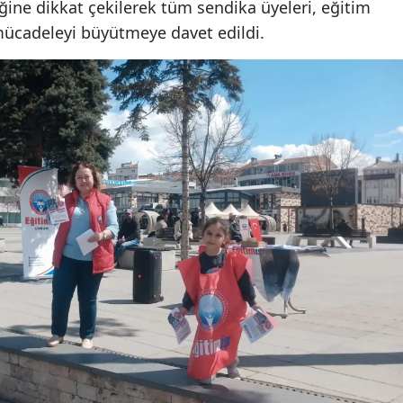
ine dikkat çekilerek tüm sendika üyeleri, eğitim
 mücadeleyi büyütmeye davet edildi.
Yalova
Karabük
Kilis
Osmaniye
Düzce