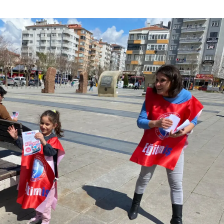
Malatya
Manisa
Kahramanmaraş
Mardin
Muğla
Muş
Nevşehir
Niğde
Ordu
Rize
Sakarya