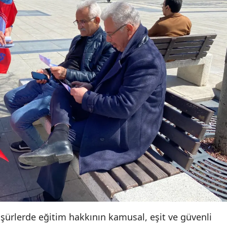
Yozgat
Zonguldak
Aksaray
Bayburt
Karaman
Kırıkkale
Batman
Şırnak
Bartın
Ardahan
roşürlerde eğitim hakkının kamusal, eşit ve güvenli
Iğdır