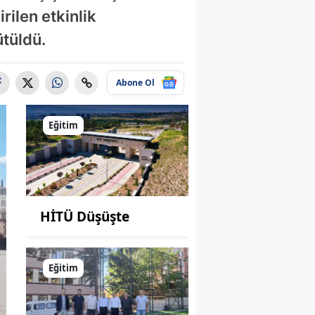
ilen etkinlik
ütüldü.
Abone Ol
Eğitim
HİTÜ Düşüşte
Eğitim