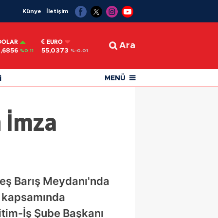
Künye
İletişim
DOLAR
EURO
Ara
,6856
55,0373
%0.11
%-0.01
i
MENÜ
n İmza
adeş Barış Meydanı'nda
ı kapsamında
ğitim-İş Şube Başkanı