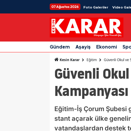
07 Ağustos 2026
Foto Galeriler
Video Gale
Gündem
Aşayiş
Ekonomi
Sp
Eğitim
Güvenli Okul ve 
Kesin Karar
Güvenli Okul
Kampanyası
Eğitim-İş Çorum Şubesi g
stant açarak ülke genel
vatandaşlardan destek top