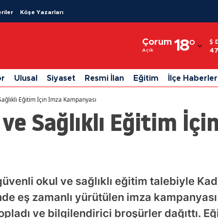
riler
Köşe Yazarları
Adana
Çorum
18
°
Adıyaman
47
Açık
Afyonkarahisar
or
Ulusal
Siyaset
Resmi İlan
Eğitim
İlçe Haberler
Ağrı
Sağlıklı Eğitim İçin İmza Kampanyası
Amasya
 ve Sağlıklı Eğitim İçi
Ankara
Antalya
Artvin
üvenli okul ve sağlıklı eğitim talebiyle K
Aydın
inde eş zamanlı yürütülen imza kampanyas
Balıkesir
ladı ve bilgilendirici broşürler dağıttı. E