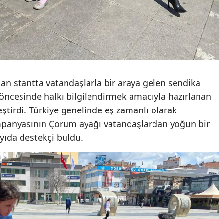
Samsun
Siirt
Sinop
Sivas
an stantta vatandaşlarla bir araya gelen sendika
 öncesinde halkı bilgilendirmek amacıyla hazırlanan
Tekirdağ
eştirdi. Türkiye genelinde eş zamanlı olarak
Tokat
kampanyasının Çorum ayağı vatandaşlardan yoğun bir
ayıda destekçi buldu.
Trabzon
Tunceli
Şanlıurfa
Uşak
Van