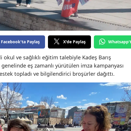
Edirne
Elazığ
Erzincan
Facebook'ta Paylaş
X'de Paylaş
Whatsapp'
Erzurum
Eskişehir
 okul ve sağlıklı eğitim talebiyle Kadeş Barış
e genelinde eş zamanlı yürütülen imza kampanyası
Gaziantep
ek topladı ve bilgilendirici broşürler dağıttı.
Giresun
Gümüşhane
Hakkari
Hatay
Isparta