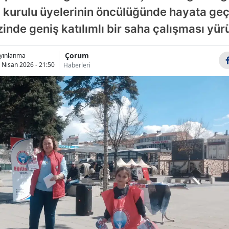
kurulu üyelerinin öncülüğünde hayata geçir
Bilecik
de geniş katılımlı bir saha çalışması yür
Bingöl
Bitlis
Çorum
yınlanma
 Nisan 2026 - 21:50
Haberleri
Bolu
Burdur
Bursa
Çanakkale
Çankırı
Çorum
Denizli
Diyarbakır