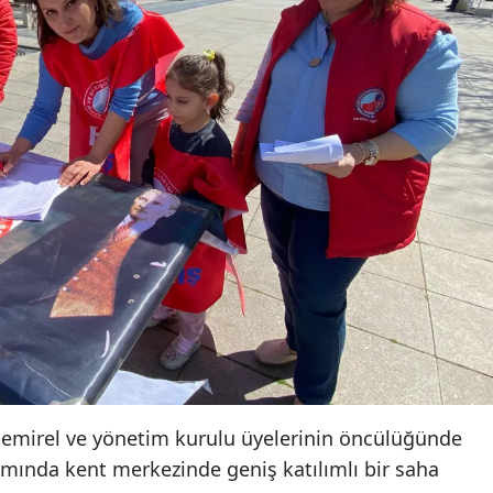
Mersin
İstanbul
İzmir
Kars
Kastamonu
Kayseri
Kırklareli
Kırşehir
Kocaeli
Demirel ve yönetim kurulu üyelerinin öncülüğünde
Konya
amında kent merkezinde geniş katılımlı bir saha
Kütahya