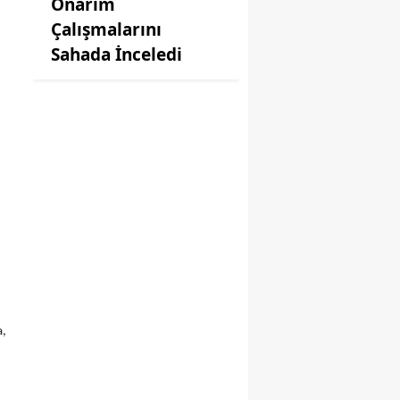
Onarım
Çalışmalarını
Sahada İnceledi
a,