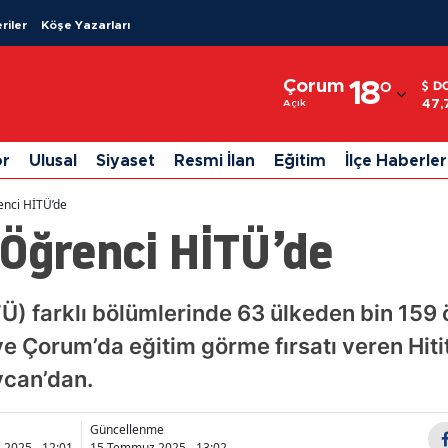
riler
Köşe Yazarları
Adana
Çorum
18
°
D
Adıyaman
47,
Açık
Afyonkarahisar
or
Ulusal
Siyaset
Resmi İlan
Eğitim
İlçe Haberler
Ağrı
enci HİTÜ’de
Amasya
 Öğrenci HİTÜ’de
Ankara
Antalya
İTÜ) farklı bölümlerinde 63 ülkeden bin 159
e Çorum’da eğitim görme fırsatı veren Hiti
Artvin
ycan’dan.
Aydın
Balıkesir
Güncellenme
2025 - 12:01
15 Temmuz 2025 - 13:02