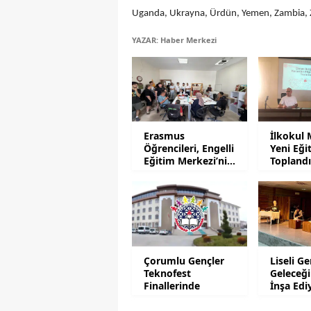
Uganda, Ukrayna, Ürdün, Yemen, Zambia,
YAZAR: Haber Merkezi
Erasmus
İlkokul 
Öğrencileri, Engelli
Yeni Eğit
Eğitim Merkezi’ni
Topland
Ziyaret Etti
Çorumlu Gençler
Liseli Ge
Teknofest
Geleceği
Finallerinde
İnşa Edi