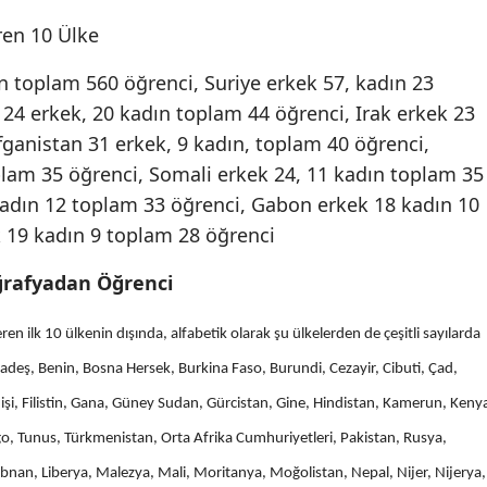
Mersin
ren 10 Ülke
İstanbul
n toplam 560 öğrenci, Suriye erkek 57, kadın 23
24 erkek, 20 kadın toplam 44 öğrenci, Irak erkek 23
İzmir
ganistan 31 erkek, 9 kadın, toplam 40 öğrenci,
Kars
lam 35 öğrenci, Somali erkek 24, 11 kadın toplam 35
kadın 12 toplam 33 öğrenci, Gabon erkek 18 kadın 10
Kastamonu
k 19 kadın 9 toplam 28 öğrenci
Kayseri
oğrafyadan Öğrenci
Kırklareli
en ilk 10 ülkenin dışında, alfabetik olarak şu ülkelerden de çeşitli sayılarda
Kırşehir
deş, Benin, Bosna Hersek, Burkina Faso, Burundi, Cezayir, Cibuti, Çad,
Kocaeli
işi, Filistin, Gana, Güney Sudan, Gürcistan, Gine, Hindistan, Kamerun, Keny
Konya
Togo, Tunus, Türkmenistan, Orta Afrika Cumhuriyetleri, Pakistan, Rusya,
nan, Liberya, Malezya, Mali, Moritanya, Moğolistan, Nepal, Nijer, Nijerya,
Kütahya