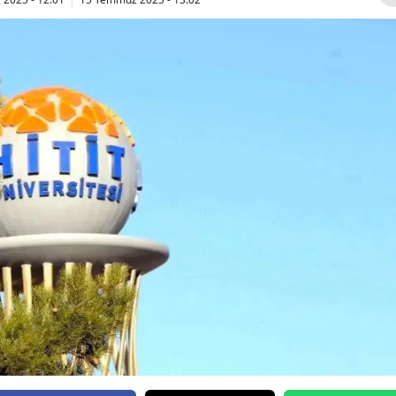
Bilecik
Bingöl
Bitlis
Bolu
Burdur
Bursa
Çanakkale
Çankırı
Çorum
Denizli
Diyarbakır