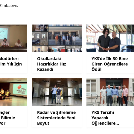
 Zimbabve.
Malatya
Manisa
Kahramanmaraş
Mardin
Muğla
Müdürleri
Okullardaki
YKS’de İlk 30 Bine
im Yılı İçin
Hazırlıklar Hız
Giren Öğrencilere
ı
Kazandı
Ödül
Muş
Nevşehir
Niğde
Ordu
nçler
Radar ve Şifreleme
YKS Tercihi
 Bilimle
Sistemlerinde Yeni
Yapacak
Rize
yor
Boyut
Öğrencilere
Danışmanlık
Sakarya