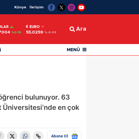
Künye
İletişim
OLAR
EURO
Ara
7004
55,0259
%0.15
%-0.03
i
MENÜ
 öğrenci bulunuyor. 63
t Üniversitesi’nde en çok
Abone Ol