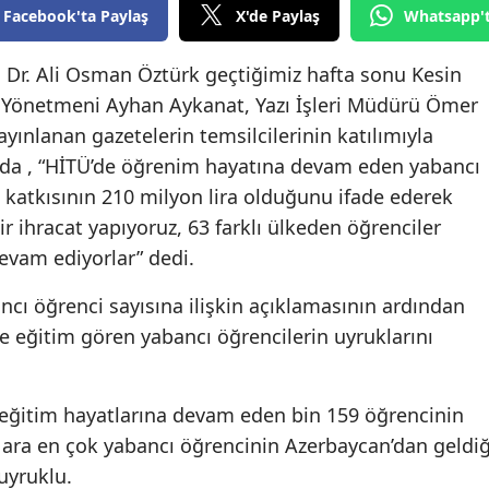
Facebook'ta Paylaş
X'de Paylaş
Whatsapp'
Edirne
f. Dr. Ali Osman Öztürk geçtiğimiz hafta sonu Kesin
Elazığ
n Yönetmeni Ayhan Aykanat, Yazı İşleri Müdürü Ömer
Erzincan
ınlanan gazetelerin temsilcilerinin katılımıyla
Erzurum
nda , “HİTÜ’de öğrenim hayatına devam eden yabancı
 katkısının 210 milyon lira olduğunu ifade ederek
Eskişehir
r ihracat yapıyoruz, 63 farklı ülkeden öğrenciler
Gaziantep
evam ediyorlar” dedi.
Giresun
ancı öğrenci sayısına ilişkin açıklamasının ardından
de eğitim gören yabancı öğrencilerin uyruklarını
Gümüşhane
Hakkari
 eğitim hayatlarına devam eden bin 159 öğrencinin
Hatay
 ara en çok yabancı öğrencinin Azerbaycan’dan geldiğ
 uyruklu.
Isparta