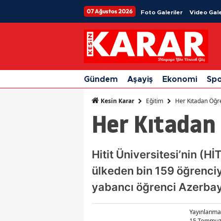
07 Ağustos 2026
Foto Galeriler
Video Gale
Gündem
Aşayiş
Ekonomi
Sp
Eğitim
Her Kıtadan Öğr
Kesin Karar
Her Kıtadan
Hitit Üniversitesi’nin (H
ülkeden bin 159 öğrenciy
yabancı öğrenci Azerba
Yayınlanma
15 Temmuz 