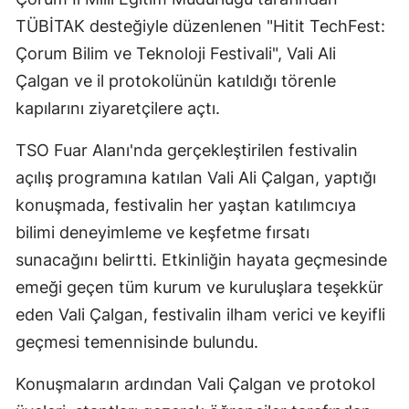
Bilecik
TÜBİTAK desteğiyle düzenlenen "Hitit TechFest:
Çorum Bilim ve Teknoloji Festivali", Vali Ali
Bingöl
Çalgan ve il protokolünün katıldığı törenle
Bitlis
kapılarını ziyaretçilere açtı.
Bolu
TSO Fuar Alanı'nda gerçekleştirilen festivalin
Burdur
açılış programına katılan Vali Ali Çalgan, yaptığı
konuşmada, festivalin her yaştan katılımcıya
Bursa
bilimi deneyimleme ve keşfetme fırsatı
Çanakkale
sunacağını belirtti. Etkinliğin hayata geçmesinde
Çankırı
emeği geçen tüm kurum ve kuruluşlara teşekkür
eden Vali Çalgan, festivalin ilham verici ve keyifli
Çorum
geçmesi temennisinde bulundu.
Denizli
Konuşmaların ardından Vali Çalgan ve protokol
Diyarbakır