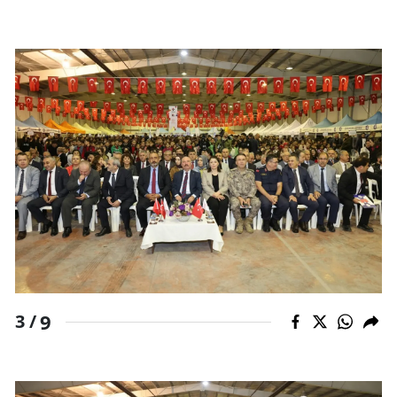
Malatya
Manisa
Kahramanmaraş
Mardin
Muğla
Muş
Nevşehir
Niğde
9
Ordu
3 /
Rize
Sakarya