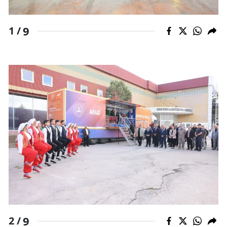
Mersin
9
1 /
İstanbul
İzmir
Kars
Kastamonu
Kayseri
Kırklareli
Kırşehir
Kocaeli
Konya
9
2 /
Kütahya