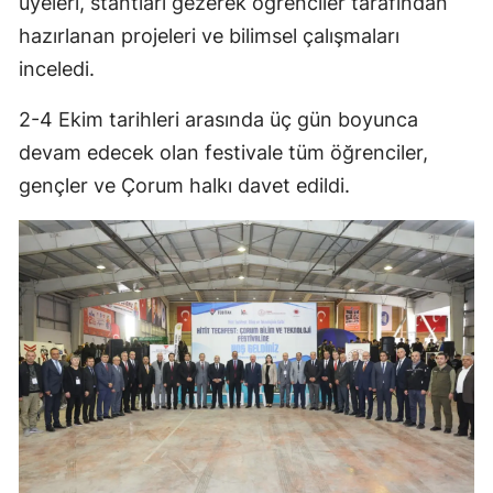
üyeleri, stantları gezerek öğrenciler tarafından
Edirne
hazırlanan projeleri ve bilimsel çalışmaları
inceledi.
Elazığ
Erzincan
2-4 Ekim tarihleri arasında üç gün boyunca
devam edecek olan festivale tüm öğrenciler,
Erzurum
gençler ve Çorum halkı davet edildi.
Eskişehir
Gaziantep
Giresun
Gümüşhane
Hakkari
Hatay
Isparta