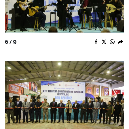
Yalova
Karabük
Kilis
9
6 /
Osmaniye
Düzce