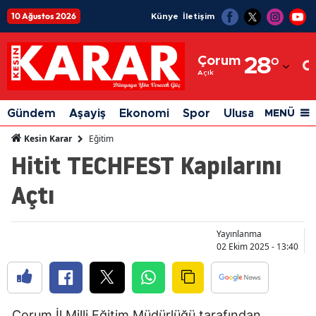
10 Ağustos 2026
Künye
İletişim
Adana
Çorum
28
°
Adıyaman
Açık
Afyonkarahisar
Gündem
Aşayiş
Ekonomi
Spor
Ulusal
Siyaset
MENÜ
Ağrı
Eğitim
Kesin Karar
Hitit TECHFEST Kapılarını
Amasya
Açtı
Ankara
Antalya
Yayınlanma
Artvin
02 Ekim 2025 - 13:40
Aydın
Balıkesir
Çorum İl Milli Eğitim Müdürlüğü tarafından