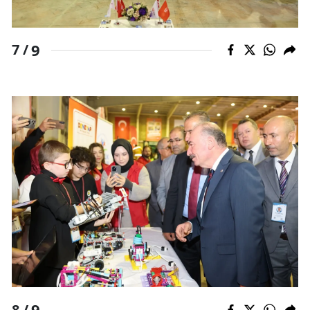
9
7 /
9
8 /