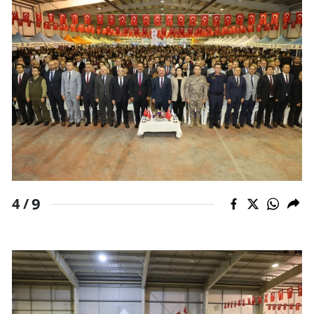
Samsun
Siirt
Sinop
Sivas
Tekirdağ
Tokat
Trabzon
9
4 /
Tunceli
Şanlıurfa
Uşak
Van