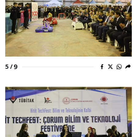
Yozgat
Zonguldak
Aksaray
Bayburt
Karaman
9
5 /
Kırıkkale
Batman
Şırnak
Bartın
Ardahan
Iğdır