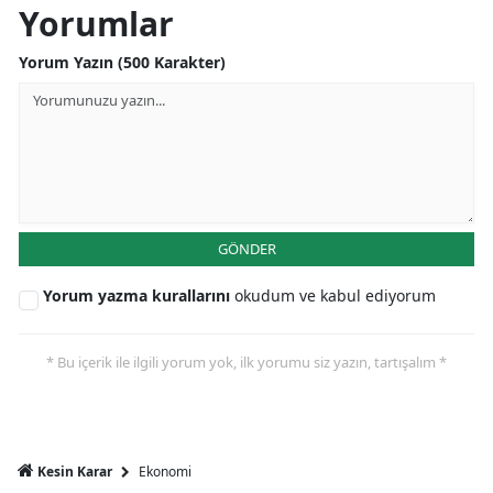
Yorumlar
Mersin
Yorum Yazın (500 Karakter)
İstanbul
İzmir
Kars
Kastamonu
GÖNDER
Kayseri
Yorum yazma kurallarını
okudum ve kabul ediyorum
Kırklareli
Kırşehir
* Bu içerik ile ilgili yorum yok, ilk yorumu siz yazın, tartışalım *
Kocaeli
Konya
Ekonomi
Kesin Karar
Kütahya