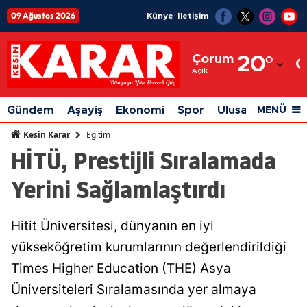
09 Ağustos 2026
Künye
İletişim
Adana
Çorum
20
°
Adıyaman
Açık
Afyonkarahisar
Gündem
Aşayiş
Ekonomi
Spor
Ulusal
Siyaset
MENÜ
Ağrı
Eğitim
Kesin Karar
HİTÜ, Prestijli Sıralamada
Amasya
Yerini Sağlamlaştırdı
Ankara
Antalya
Hitit Üniversitesi, dünyanın en iyi
Artvin
yükseköğretim kurumlarının değerlendirildiği
Aydın
Times Higher Education (THE) Asya
Üniversiteleri Sıralamasında yer almaya
Balıkesir