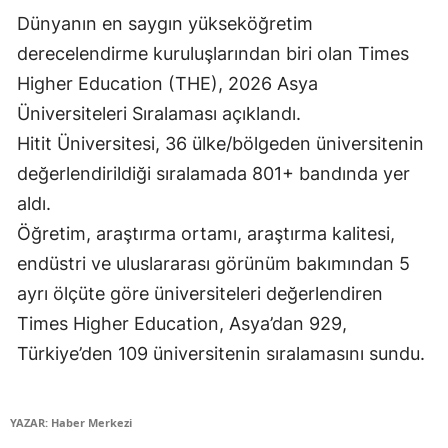
Dünyanın en saygın yükseköğretim
Edirne
derecelendirme kuruluşlarından biri olan Times
Elazığ
Higher Education (THE), 2026 Asya
Erzincan
Üniversiteleri Sıralaması açıklandı.
Hitit Üniversitesi, 36 ülke/bölgeden üniversitenin
Erzurum
değerlendirildiği sıralamada 801+ bandında yer
Eskişehir
aldı.
Gaziantep
Öğretim, araştırma ortamı, araştırma kalitesi,
endüstri ve uluslararası görünüm bakımından 5
Giresun
ayrı ölçüte göre üniversiteleri değerlendiren
Gümüşhane
Times Higher Education, Asya’dan 929,
Hakkari
Türkiye’den 109 üniversitenin sıralamasını sundu.
Hatay
YAZAR: Haber Merkezi
Isparta