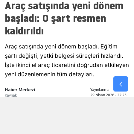
Araç satışında yeni dönem
Malatya
başladı: O şart resmen
Manisa
kaldırıldı
Kahramanmaraş
Mardin
Araç satışında yeni dönem başladı. Eğitim
şartı değişti, yetki belgesi süreçleri hızlandı.
Muğla
İşte ikinci el araç ticaretini doğrudan etkileyen
Muş
yeni düzenlemenin tüm detayları.
Nevşehir
Haber Merkezi
Yayınlanma
Niğde
29 Nisan 2026 - 22:25
Kaynak
Ordu
Rize
Sakarya