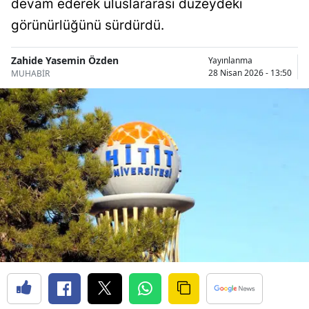
devam ederek uluslararası düzeydeki
Bilecik
görünürlüğünü sürdürdü.
Bingöl
Zahide Yasemin Özden
Yayınlanma
Bitlis
28 Nisan 2026 - 13:50
MUHABİR
Bolu
Burdur
Bursa
Çanakkale
Çankırı
Çorum
Denizli
Diyarbakır