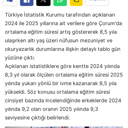
Edirne
Türkiye İstatistik Kurumu tarafından açıklanan
Elazığ
2024 ile 2025 yıllarına ait verilere göre Çorum'da
Erzincan
ortalama eğitim süresi artış göstererek 8,5 yıla
ulaşırken altı yaş üzeri nüfusun mezuniyet ve
Erzurum
okuryazarlık durumlarına ilişkin detaylı tablo gün
Eskişehir
yüzüne çıktı.
Gaziantep
Açıklanan istatistiklere göre kentte 2024 yılında
8,3 yıl olarak ölçülen ortalama eğitim süresi 2025
Giresun
yılında yukarı yönlü bir ivme kazanarak 8,5 yıla
Gümüşhane
yükseldi. Söz konusu ortalama eğitim süresi
cinsiyet bazında incelendiğinde erkeklerde 2024
Hakkari
yılında 9,2 olan oranın 2025 yılında 9,3
Hatay
seviyesine çıktığı belirlendi.
Isparta