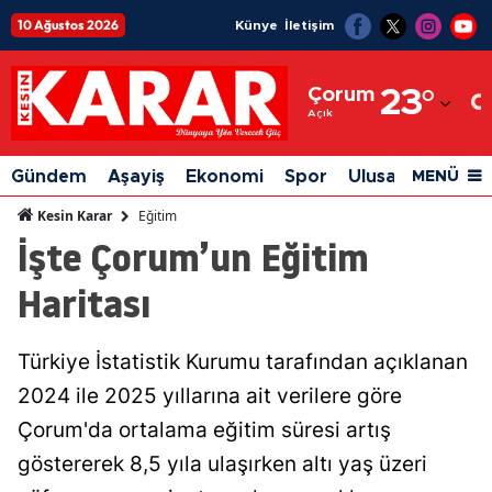
10 Ağustos 2026
Künye
İletişim
Adana
Çorum
23
°
Adıyaman
Açık
Afyonkarahisar
Gündem
Aşayiş
Ekonomi
Spor
Ulusal
Siyaset
MENÜ
Ağrı
Eğitim
Kesin Karar
İşte Çorum’un Eğitim
Amasya
Haritası
Ankara
Antalya
Türkiye İstatistik Kurumu tarafından açıklanan
Artvin
2024 ile 2025 yıllarına ait verilere göre
Aydın
Çorum'da ortalama eğitim süresi artış
göstererek 8,5 yıla ulaşırken altı yaş üzeri
Balıkesir