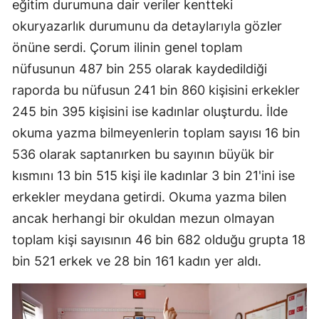
eğitim durumuna dair veriler kentteki
Malatya
okuryazarlık durumunu da detaylarıyla gözler
önüne serdi. Çorum ilinin genel toplam
Manisa
nüfusunun 487 bin 255 olarak kaydedildiği
Kahramanmaraş
raporda bu nüfusun 241 bin 860 kişisini erkekler
Mardin
245 bin 395 kişisini ise kadınlar oluşturdu. İlde
okuma yazma bilmeyenlerin toplam sayısı 16 bin
Muğla
536 olarak saptanırken bu sayının büyük bir
Muş
kısmını 13 bin 515 kişi ile kadınlar 3 bin 21'ini ise
erkekler meydana getirdi. Okuma yazma bilen
Nevşehir
ancak herhangi bir okuldan mezun olmayan
Niğde
toplam kişi sayısının 46 bin 682 olduğu grupta 18
Ordu
bin 521 erkek ve 28 bin 161 kadın yer aldı.
Rize
Sakarya