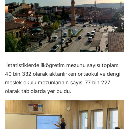
Yozgat
Zonguldak
Aksaray
Bayburt
Karaman
İstatistiklerde ilköğretim mezunu sayısı toplam
Kırıkkale
40 bin 332 olarak aktarılırken ortaokul ve dengi
Batman
meslek okulu mezunlarının sayısı 77 bin 227
olarak tablolarda yer buldu.
Şırnak
Bartın
Ardahan
Iğdır