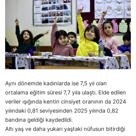
Mersin
İstanbul
İzmir
Kars
Kastamonu
Kayseri
Kırklareli
Aynı dönemde kadınlarda ise 7,5 yıl olan
ortalama eğitim süresi 7,7 yıla ulaştı. Elde edilen
Kırşehir
veriler ışığında kentin cinsiyet oranının da 2024
Kocaeli
yılındaki 0,81 seviyesinden 2025 yılında 0,82
bandına geldiği kaydedildi.
Konya
Altı yaş ve daha yukarı yaştaki nüfusun bitirdiği
Kütahya