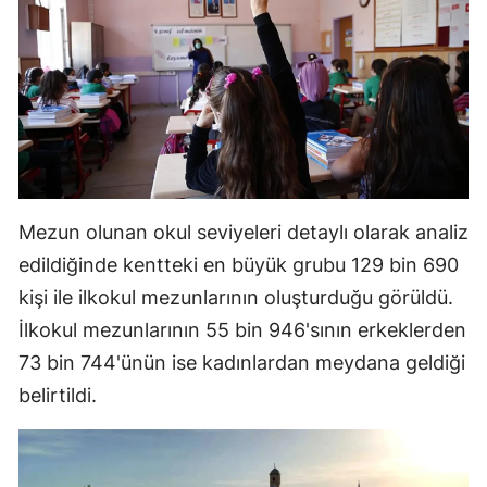
Samsun
Siirt
Sinop
Sivas
Tekirdağ
Mezun olunan okul seviyeleri detaylı olarak analiz
Tokat
edildiğinde kentteki en büyük grubu 129 bin 690
kişi ile ilkokul mezunlarının oluşturduğu görüldü.
Trabzon
İlkokul mezunlarının 55 bin 946'sının erkeklerden
Tunceli
73 bin 744'ünün ise kadınlardan meydana geldiği
Şanlıurfa
belirtildi.
Uşak
Van