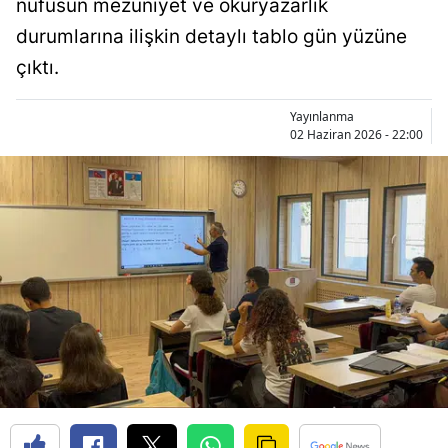
nüfusun mezuniyet ve okuryazarlık
Bilecik
durumlarına ilişkin detaylı tablo gün yüzüne
Bingöl
çıktı.
Bitlis
Yayınlanma
02 Haziran 2026 - 22:00
Bolu
Burdur
Bursa
Çanakkale
Çankırı
Çorum
Denizli
Diyarbakır