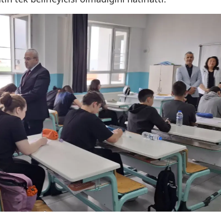
Yozgat
Zonguldak
Aksaray
Bayburt
Karaman
Kırıkkale
Batman
Şırnak
Bartın
Ardahan
Iğdır