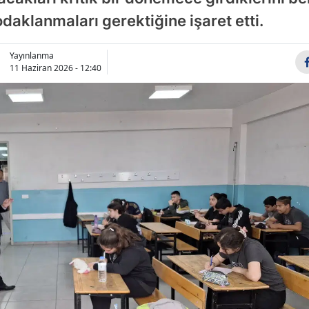
Bilecik
odaklanmaları gerektiğine işaret etti.
Bingöl
Yayınlanma
11 Haziran 2026 - 12:40
Bitlis
Bolu
Burdur
Bursa
Çanakkale
Çankırı
Çorum
Denizli
Diyarbakır