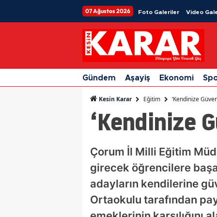
07 Ağustos 2026
Foto Galeriler
Video Gale
Gündem
Aşayiş
Ekonomi
Sp
Eğitim
‘Kendinize Güveni
Kesin Karar
‘Kendinize G
Çorum İl Milli Eğitim Mü
girecek öğrencilere başar
adayların kendilerine gü
Ortaokulu tarafından pay
emeklerinin karşılığını a