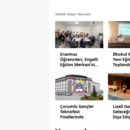
YAZAR: Haber Merkezi
Erasmus
İlkokul 
Öğrencileri, Engelli
Yeni Eğit
Eğitim Merkezi’ni
Topland
Ziyaret Etti
Çorumlu Gençler
Liseli Ge
Teknofest
Geleceği
Finallerinde
İnşa Edi