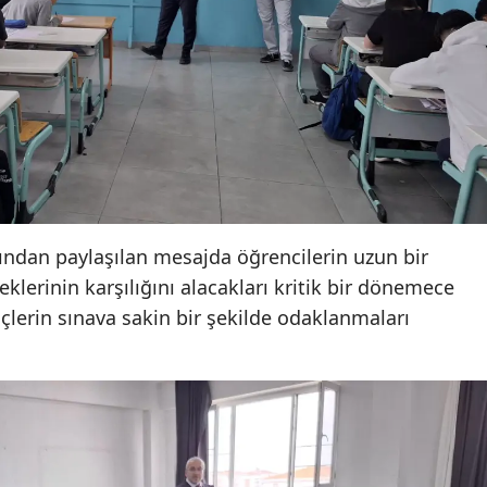
Mersin
İstanbul
İzmir
Kars
Kastamonu
Kayseri
ından paylaşılan mesajda öğrencilerin uzun bir
klerinin karşılığını alacakları kritik bir dönemece
Kırklareli
nçlerin sınava sakin bir şekilde odaklanmaları
Kırşehir
Kocaeli
Konya
Kütahya