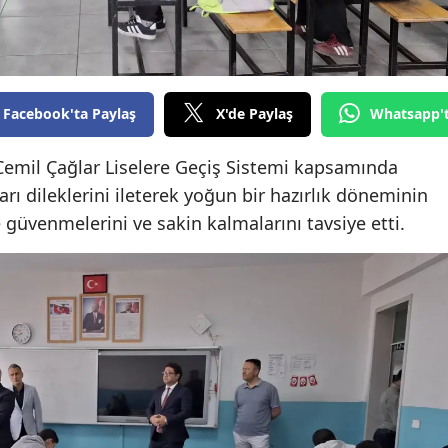
Edirne
Elazığ
Erzincan
Facebook'ta Paylaş
X'de Paylaş
Whatsapp'
Erzurum
Cemil Çağlar Liselere Geçiş Sistemi kapsamında
Eskişehir
rı dileklerini ileterek yoğun bir hazırlık döneminin
 güvenmelerini ve sakin kalmalarını tavsiye etti.
Gaziantep
Giresun
Gümüşhane
Hakkari
Hatay
Isparta