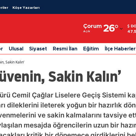
riler
Köşe Yazarları
Adana
Çorum
26
°
D
Adıyaman
47,
Açık
Afyonkarahisar
or
Ulusal
Siyaset
Resmi İlan
Eğitim
İlçe Haberler
Ağrı
n, Sakin Kalın’
Amasya
üvenin, Sakin Kalın’
Ankara
Antalya
dürü Cemil Çağlar Liselere Geçiş Sistemi 
ı dileklerini ileterek yoğun bir hazırlık d
Artvin
venmelerini ve sakin kalmalarını tavsiye et
Aydın
laşılan mesajda öğrencilerin uzun bir hazır
Balıkesir
lacakları kritik bir dönemece girdiklerini b