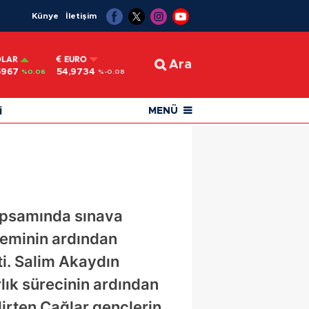
Künye
İletişim
OLAR
EURO
Ara
5967
54,9734
%0.06
%-0.08
i
MENÜ
kapsamında sınava
öneminin ardından
ti. Salim Akaydın
lık sürecinin ardından
elirten Çağlar gençlerin