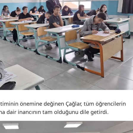
Malatya
Manisa
Kahramanmaraş
Mardin
Muğla
Muş
Nevşehir
Niğde
timinin önemine değinen Çağlar, tüm öğrencilerin
Ordu
na dair inancının tam olduğunu dile getirdi.
Rize
Sakarya