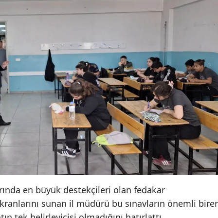
Samsun
Siirt
Sinop
Sivas
Tekirdağ
Tokat
Trabzon
Tunceli
Şanlıurfa
rında en büyük destekçileri olan fedakar
Uşak
kranlarını sunan il müdürü bu sınavların önemli birer
n tek belirleyicisi olmadığını hatırlattı.
Van