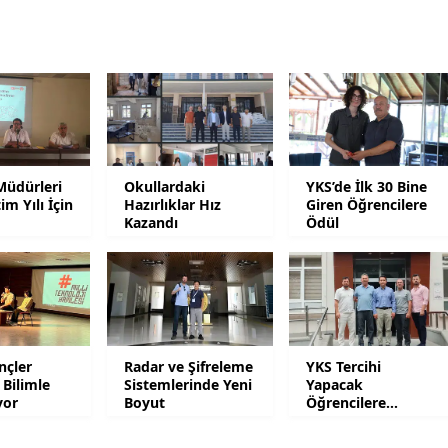
Yalova
Karabük
Kilis
Osmaniye
Müdürleri
Okullardaki
YKS’de İlk 30 Bine
Düzce
im Yılı İçin
Hazırlıklar Hız
Giren Öğrencilere
ı
Kazandı
Ödül
nçler
Radar ve Şifreleme
YKS Tercihi
 Bilimle
Sistemlerinde Yeni
Yapacak
yor
Boyut
Öğrencilere
Danışmanlık