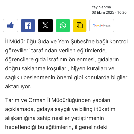
Bilecik
Yayınlanma
03 Ekim 2025 - 10:20
Bingöl
Bitlis
İl Müdürlüğü Gıda ve Yem Şubesi'ne bağlı kontrol
Bolu
görevlileri tarafından verilen eğitimlerde,
Burdur
öğrencilere gıda israfının önlenmesi, gıdaların
Bursa
doğru saklanma koşulları, hijyen kuralları ve
sağlıklı beslenmenin önemi gibi konularda bilgiler
Çanakkale
aktarılıyor.
Çankırı
Tarım ve Orman İl Müdürlüğünden yapılan
Çorum
açıklamada, gıdaya saygılı ve bilinçli tüketim
Denizli
alışkanlığına sahip nesiller yetiştirmenin
hedeflendiği bu eğitimlerin, il genelindeki
Diyarbakır