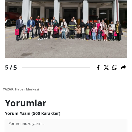
Yozgat
Zonguldak
Aksaray
Bayburt
Karaman
5
5 /
Kırıkkale
Batman
YAZAR: Haber Merkezi
Şırnak
Yorumlar
Bartın
Yorum Yazın (500 Karakter)
Ardahan
Iğdır