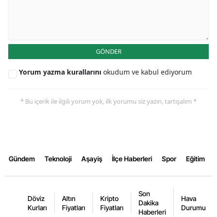
Yalova
Karabük
GÖNDER
Kilis
Yorum yazma kurallarını
okudum ve kabul ediyorum
Osmaniye
Düzce
* Bu içerik ile ilgili yorum yok, ilk yorumu siz yazın, tartışalım *
Gündem
Teknoloji
Aşayiş
İlçe Haberleri
Spor
Eğitim
Son
Döviz
Altın
Kripto
Hava
Dakika
Kurları
Fiyatları
Fiyatları
Durumu
Haberleri