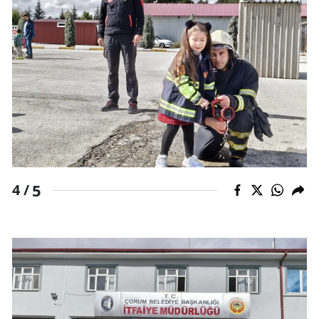
Samsun
Siirt
Sinop
Sivas
Tekirdağ
Tokat
5
4 /
Trabzon
Tunceli
Şanlıurfa
Uşak
Van