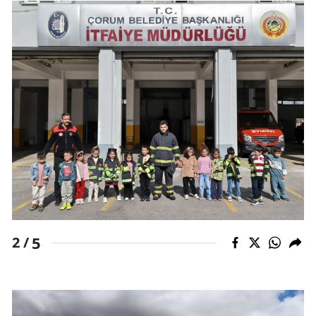
Mersin
İstanbul
İzmir
Kars
Kastamonu
Kayseri
Kırklareli
Kırşehir
5
2 /
Kocaeli
Konya
Kütahya