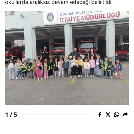
okullarda aralıksız devam edeceği belirtildi.
Edirne
Elazığ
Erzincan
Erzurum
Eskişehir
Gaziantep
Giresun
Gümüşhane
Hakkari
5
1 /
Hatay
Isparta