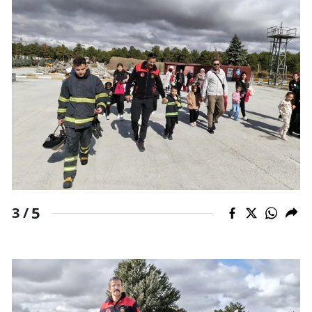
Malatya
Manisa
Kahramanmaraş
Mardin
Muğla
Muş
Nevşehir
5
3 /
Niğde
Ordu
Rize
Sakarya