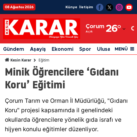
08 Ağustos 2026
Künye
İletişim
Adana
Çorum
26
°
Adıyaman
Açık
Afyonkarahisar
Gündem
Aşayiş
Ekonomi
Spor
Ulusal
Siyaset
MENÜ
Ağrı
Eğitim
Kesin Karar
Minik Öğrencilere ‘Gıdanı
Amasya
Koru’ Eğitimi
Ankara
Antalya
Çorum Tarım ve Orman İl Müdürlüğü, "Gıdanı
Artvin
Koru" projesi kapsamında il genelindeki
Aydın
okullarda öğrencilere yönelik gıda israfı ve
hijyen konulu eğitimler düzenliyor.
Balıkesir