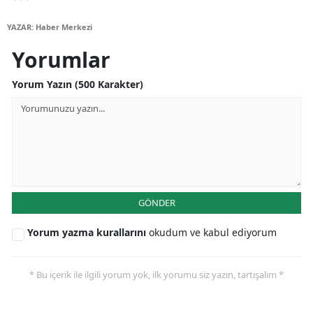
Malatya
YAZAR: Haber Merkezi
Manisa
Yorumlar
Kahramanmaraş
Yorum Yazın (500 Karakter)
Mardin
Muğla
Muş
Nevşehir
GÖNDER
Niğde
Yorum yazma kurallarını
okudum ve kabul ediyorum
Ordu
* Bu içerik ile ilgili yorum yok, ilk yorumu siz yazın, tartışalım *
Rize
Sakarya