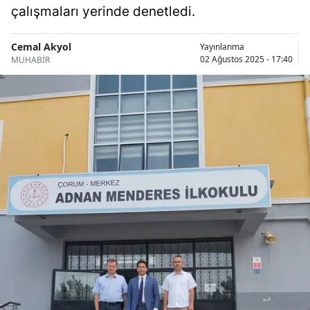
çalışmaları yerinde denetledi.
Bilecik
Bingöl
Cemal Akyol
Yayınlanma
02 Ağustos 2025 - 17:40
MUHABİR
Bitlis
Bolu
Burdur
Bursa
Çanakkale
Çankırı
Çorum
Denizli
Diyarbakır