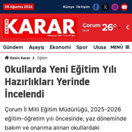
08 Ağustos 2026
Künye
İletişim
Adana
Çorum
26
°
Adıyaman
Açık
Afyonkarahisar
Gündem
Aşayiş
Ekonomi
Spor
Ulusal
Siyaset
MENÜ
Ağrı
Eğitim
Kesin Karar
Okullarda Yeni Eğitim Yılı
Amasya
Hazırlıkları Yerinde
Ankara
İncelendi
Antalya
Artvin
Çorum İl Milli Eğitim Müdürlüğü, 2025-2026
Aydın
eğitim-öğretim yılı öncesinde, yaz döneminde
Balıkesir
bakım ve onarıma alınan okullardaki