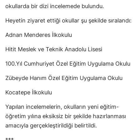
okullarda bir dizi incelemede bulundu.
Mersin
Heyetin ziyaret ettiği okullar şu şekilde sıralandı:
İstanbul
İzmir
Adnan Menderes İlkokulu
Kars
Hitit Meslek ve Teknik Anadolu Lisesi
Kastamonu
100.Yıl Cumhuriyet Özel Eğitim Uygulama Okulu
Kayseri
Zübeyde Hanım Özel Eğitim Uygulama Okulu
Kırklareli
Kocatepe İlkokulu
Kırşehir
Yapılan incelemelerin, okulların yeni eğitim-
Kocaeli
öğretim yılına eksiksiz bir şekilde hazırlanması
Konya
amacıyla gerçekleştirildiği belirtildi.
Kütahya
***