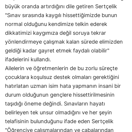
büyük oranda artırdığını dile getiren Sertçelik
Samsun
"Sınav sırasında kaygılı hissettiğimizde bunun
Siirt
normal olduğunu kendimize telkin ederek
dikkatimizi kaygımıza değil soruya tekrar
Sinop
yönlendirmeye çalışmak kalan sürede elimizden
Sivas
geldiği kadar gayret etmek faydalı olabilir"
Tekirdağ
ifadelerini kullandı.
Ailelerin ve öğretmenlerin de bu zorlu süreçte
Tokat
çocuklara koşulsuz destek olmaları gerektiğini
Trabzon
hatırlatan uzman isim hata yapmanın insani bir
Tunceli
durum olduğunun gençlere hissettirilmesinin
taşıdığı öneme değindi. Sınavların hayatı
Şanlıurfa
belirleyen tek unsur olmadığını ve her şeyin
Uşak
telafisinin bulunduğunu ifade eden Sertçelik
"Öğrenciye çalışmalarından ve çabalarından
Van