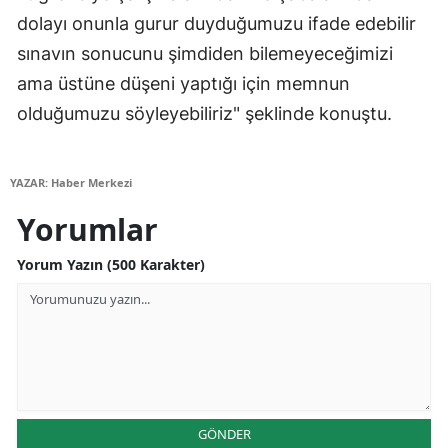
dolayı onunla gurur duyduğumuzu ifade edebilir
Yozgat
sınavın sonucunu şimdiden bilemeyeceğimizi
Zonguldak
ama üstüne düşeni yaptığı için memnun
olduğumuzu söyleyebiliriz" şeklinde konuştu.
Aksaray
Bayburt
YAZAR: Haber Merkezi
Karaman
Yorumlar
Kırıkkale
Yorum Yazın (500 Karakter)
Batman
Şırnak
Bartın
Ardahan
GÖNDER
Iğdır