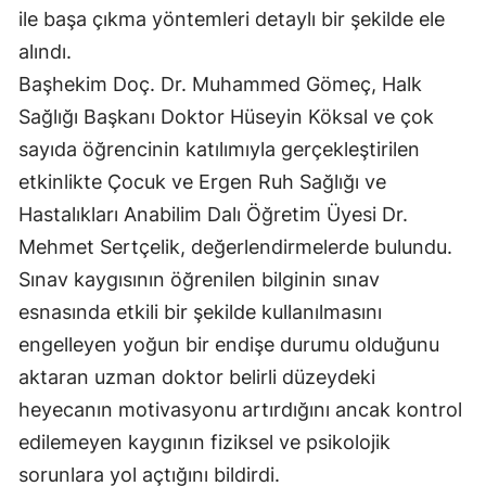
ile başa çıkma yöntemleri detaylı bir şekilde ele
Mersin
alındı.
İstanbul
Başhekim Doç. Dr. Muhammed Gömeç, Halk
Sağlığı Başkanı Doktor Hüseyin Köksal ve çok
İzmir
sayıda öğrencinin katılımıyla gerçekleştirilen
Kars
etkinlikte Çocuk ve Ergen Ruh Sağlığı ve
Kastamonu
Hastalıkları Anabilim Dalı Öğretim Üyesi Dr.
Mehmet Sertçelik, değerlendirmelerde bulundu.
Kayseri
Sınav kaygısının öğrenilen bilginin sınav
Kırklareli
esnasında etkili bir şekilde kullanılmasını
Kırşehir
engelleyen yoğun bir endişe durumu olduğunu
aktaran uzman doktor belirli düzeydeki
Kocaeli
heyecanın motivasyonu artırdığını ancak kontrol
Konya
edilemeyen kaygının fiziksel ve psikolojik
sorunlara yol açtığını bildirdi.
Kütahya