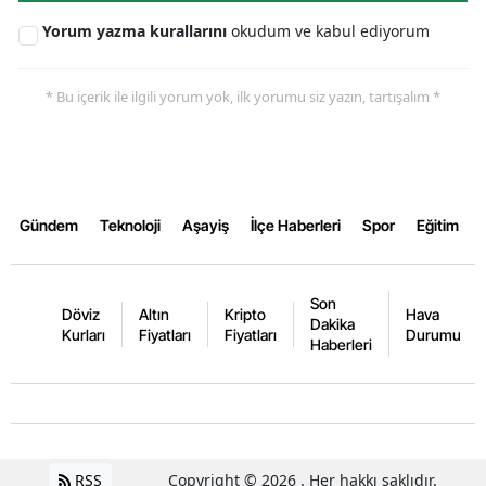
Yorum yazma kurallarını
okudum ve kabul ediyorum
Yalova
Karabük
* Bu içerik ile ilgili yorum yok, ilk yorumu siz yazın, tartışalım *
Kilis
Osmaniye
Düzce
Gündem
Teknoloji
Aşayiş
İlçe Haberleri
Spor
Eğitim
Son
Döviz
Altın
Kripto
Hava
Dakika
Kurları
Fiyatları
Fiyatları
Durumu
Haberleri
RSS
Copyright © 2026 . Her hakkı saklıdır.