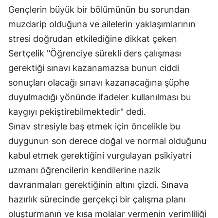
Gençlerin büyük bir bölümünün bu sorundan
Malatya
muzdarip olduğuna ve ailelerin yaklaşımlarının
Manisa
stresi doğrudan etkilediğine dikkat çeken
Sertçelik "Öğrenciye sürekli ders çalışması
Kahramanmaraş
gerektiği sınavı kazanamazsa bunun ciddi
Mardin
sonuçları olacağı sınavı kazanacağına şüphe
Muğla
duyulmadığı yönünde ifadeler kullanılması bu
kaygıyı pekiştirebilmektedir" dedi.
Muş
Sınav stresiyle baş etmek için öncelikle bu
Nevşehir
duygunun son derece doğal ve normal olduğunu
Niğde
kabul etmek gerektiğini vurgulayan psikiyatri
uzmanı öğrencilerin kendilerine nazik
Ordu
davranmaları gerektiğinin altını çizdi. Sınava
Rize
hazırlık sürecinde gerçekçi bir çalışma planı
oluşturmanın ve kısa molalar vermenin verimliliği
Sakarya