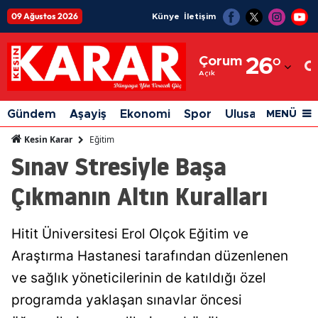
09 Ağustos 2026
Künye
İletişim
Adana
Çorum
26
°
Adıyaman
Açık
Afyonkarahisar
Gündem
Aşayiş
Ekonomi
Spor
Ulusal
Siyaset
MENÜ
Ağrı
Eğitim
Kesin Karar
Sınav Stresiyle Başa
Amasya
Çıkmanın Altın Kuralları
Ankara
Antalya
Hitit Üniversitesi Erol Olçok Eğitim ve
Artvin
Araştırma Hastanesi tarafından düzenlenen
Aydın
ve sağlık yöneticilerinin de katıldığı özel
programda yaklaşan sınavlar öncesi
Balıkesir