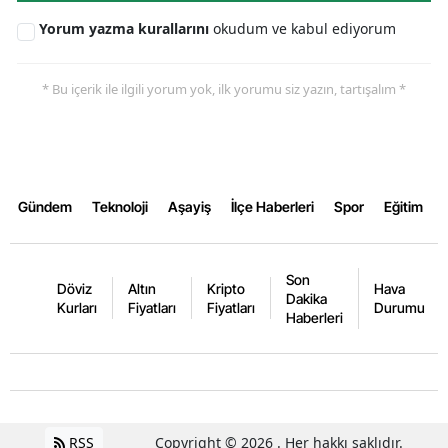
Yorum yazma kurallarını
okudum ve kabul ediyorum
Yalova
Karabük
* Bu içerik ile ilgili yorum yok, ilk yorumu siz yazın, tartışalım *
Kilis
Osmaniye
Düzce
Gündem
Teknoloji
Aşayiş
İlçe Haberleri
Spor
Eğitim
Son
Döviz
Altın
Kripto
Hava
Dakika
Kurları
Fiyatları
Fiyatları
Durumu
Haberleri
RSS
Copyright © 2026 . Her hakkı saklıdır.