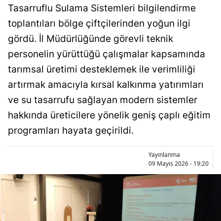
Tasarruflu Sulama Sistemleri bilgilendirme
Bilecik
toplantıları bölge çiftçilerinden yoğun ilgi
Bingöl
gördü. İl Müdürlüğünde görevli teknik
Bitlis
personelin yürüttüğü çalışmalar kapsamında
tarımsal üretimi desteklemek ile verimliliği
Bolu
artırmak amacıyla kırsal kalkınma yatırımları
Burdur
ve su tasarrufu sağlayan modern sistemler
Bursa
hakkında üreticilere yönelik geniş çaplı eğitim
programları hayata geçirildi.
Çanakkale
Çankırı
Yayınlanma
09 Mayıs 2026 - 19:20
Çorum
Denizli
Diyarbakır