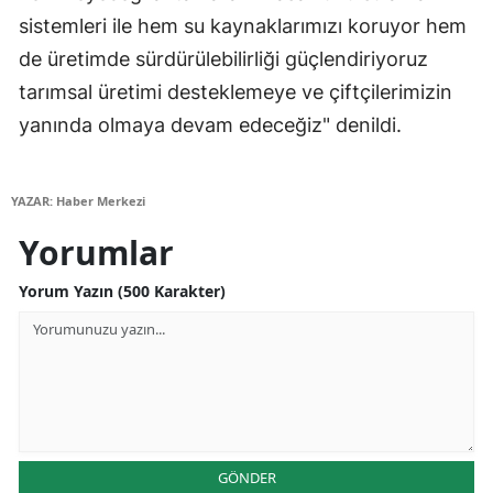
sistemleri ile hem su kaynaklarımızı koruyor hem
Yozgat
de üretimde sürdürülebilirliği güçlendiriyoruz
Zonguldak
tarımsal üretimi desteklemeye ve çiftçilerimizin
yanında olmaya devam edeceğiz" denildi.
Aksaray
Bayburt
YAZAR: Haber Merkezi
Karaman
Yorumlar
Kırıkkale
Yorum Yazın (500 Karakter)
Batman
Şırnak
Bartın
Ardahan
GÖNDER
Iğdır