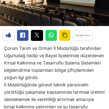
Edirne
Elazığ
Erzincan
Erzurum
Eskişehir
Çorum Tarım ve Orman İl Müdürlüğü tarafından
Uğurludağ İskilip ve Bayat ilçelerinde düzenlenen
Gaziantep
Kırsal Kalkınma ve Tasarruflu Sulama Sistemleri
Giresun
bilgilendirme toplantıları bölge çiftçilerinden
Gümüşhane
yoğun ilgi gördü.
İl Müdürlüğünde görevli teknik personelin
Hakkari
yürüttüğü çalışmalar kapsamında tarımsal üretimi
Hatay
desteklemek ile verimliliği artırmak amacıyla
Isparta
kırsal kalkınma yatırımları ve su tasarrufu