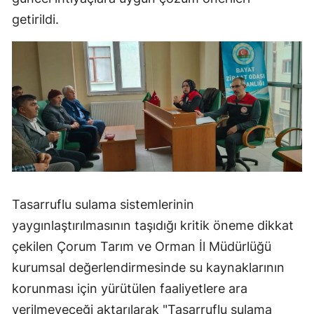
getirildi.
Samsun
Siirt
Sinop
Sivas
Tekirdağ
Tokat
Trabzon
Tasarruflu sulama sistemlerinin
yaygınlaştırılmasının taşıdığı kritik öneme dikkat
Tunceli
çekilen Çorum Tarım ve Orman İl Müdürlüğü
Şanlıurfa
kurumsal değerlendirmesinde su kaynaklarının
Uşak
korunması için yürütülen faaliyetlere ara
verilmeyeceği aktarılarak "Tasarruflu sulama
Van