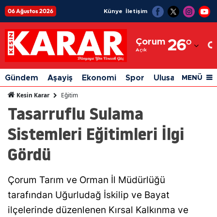
06 Ağustos 2026
Künye
İletişim
Adana
Çorum
26
°
Adıyaman
Açık
Afyonkarahisar
Gündem
Aşayiş
Ekonomi
Spor
Ulusal
Siyaset
MENÜ
Ağrı
Eğitim
Kesin Karar
Tasarruflu Sulama
Amasya
Sistemleri Eğitimleri İlgi
Ankara
Gördü
Antalya
Artvin
Çorum Tarım ve Orman İl Müdürlüğü
Aydın
tarafından Uğurludağ İskilip ve Bayat
Balıkesir
ilçelerinde düzenlenen Kırsal Kalkınma ve