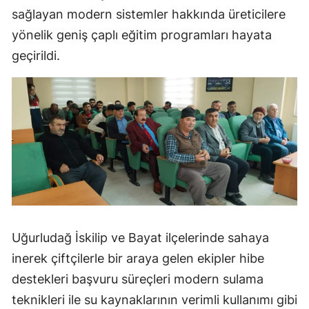
sağlayan modern sistemler hakkında üreticilere
Mersin
yönelik geniş çaplı eğitim programları hayata
İstanbul
geçirildi.
İzmir
Kars
Kastamonu
Kayseri
Kırklareli
Kırşehir
Uğurludağ İskilip ve Bayat ilçelerinde sahaya
Kocaeli
inerek çiftçilerle bir araya gelen ekipler hibe
Konya
destekleri başvuru süreçleri modern sulama
teknikleri ile su kaynaklarının verimli kullanımı gibi
Kütahya