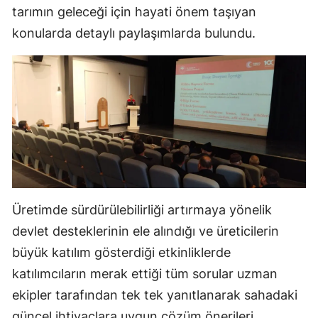
tarımın geleceği için hayati önem taşıyan
Malatya
konularda detaylı paylaşımlarda bulundu.
Manisa
Kahramanmaraş
Mardin
Muğla
Muş
Nevşehir
Üretimde sürdürülebilirliği artırmaya yönelik
Niğde
devlet desteklerinin ele alındığı ve üreticilerin
büyük katılım gösterdiği etkinliklerde
Ordu
katılımcıların merak ettiği tüm sorular uzman
Rize
ekipler tarafından tek tek yanıtlanarak sahadaki
Sakarya
güncel ihtiyaçlara uygun çözüm önerileri