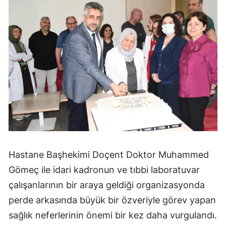
Mersin
İstanbul
İzmir
Kars
Kastamonu
Kayseri
Kırklareli
Hastane Başhekimi Doçent Doktor Muhammed
Kırşehir
Gömeç ile idari kadronun ve tıbbi laboratuvar
Kocaeli
çalışanlarının bir araya geldiği organizasyonda
perde arkasında büyük bir özveriyle görev yapan
Konya
sağlık neferlerinin önemi bir kez daha vurgulandı.
Kütahya