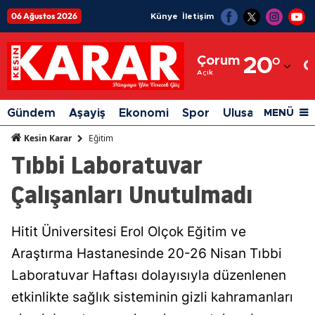
06 Ağustos 2026
Künye
İletişim
Adana
Çorum
20
°
Adıyaman
Açık
Afyonkarahisar
Gündem
Aşayiş
Ekonomi
Spor
Ulusal
Siyaset
MENÜ
Ağrı
Eğitim
Kesin Karar
Tıbbi Laboratuvar
Amasya
Çalışanları Unutulmadı
Ankara
Antalya
Hitit Üniversitesi Erol Olçok Eğitim ve
Artvin
Araştırma Hastanesinde 20-26 Nisan Tıbbi
Aydın
Laboratuvar Haftası dolayısıyla düzenlenen
etkinlikte sağlık sisteminin gizli kahramanları
Balıkesir