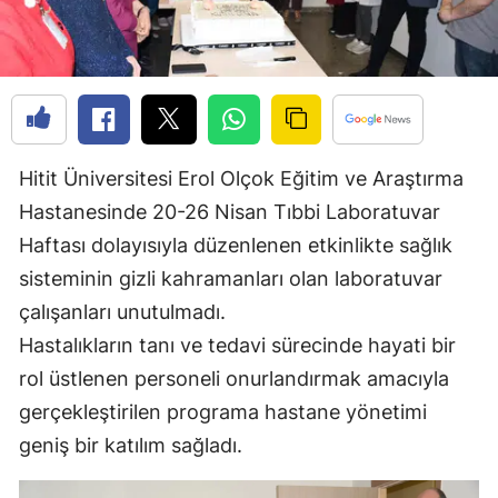
Edirne
Elazığ
Erzincan
Erzurum
Hitit Üniversitesi Erol Olçok Eğitim ve Araştırma
Eskişehir
Hastanesinde 20-26 Nisan Tıbbi Laboratuvar
Haftası dolayısıyla düzenlenen etkinlikte sağlık
Gaziantep
sisteminin gizli kahramanları olan laboratuvar
Giresun
çalışanları unutulmadı.
Hastalıkların tanı ve tedavi sürecinde hayati bir
Gümüşhane
rol üstlenen personeli onurlandırmak amacıyla
Hakkari
gerçekleştirilen programa hastane yönetimi
Hatay
geniş bir katılım sağladı.
Isparta