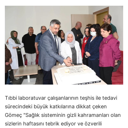
Samsun
Siirt
Sinop
Sivas
Tekirdağ
Tokat
Trabzon
Tunceli
Tıbbi laboratuvar çalışanlarının teşhis ile tedavi
Şanlıurfa
sürecindeki büyük katkılarına dikkat çeken
Gömeç "Sağlık sisteminin gizli kahramanları olan
Uşak
sizlerin haftasını tebrik ediyor ve özverili
Van