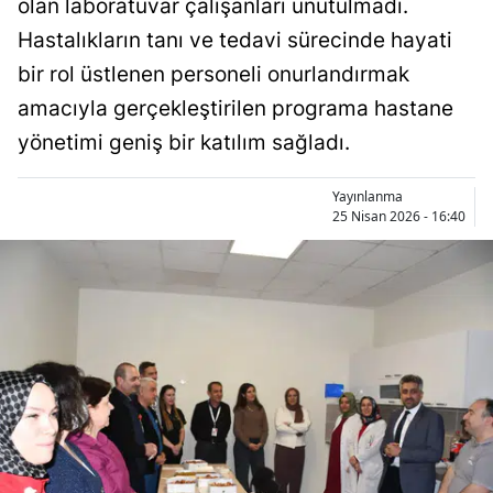
olan laboratuvar çalışanları unutulmadı.
Bilecik
Hastalıkların tanı ve tedavi sürecinde hayati
Bingöl
bir rol üstlenen personeli onurlandırmak
amacıyla gerçekleştirilen programa hastane
Bitlis
yönetimi geniş bir katılım sağladı.
Bolu
Yayınlanma
Burdur
25 Nisan 2026 - 16:40
Bursa
Çanakkale
Çankırı
Çorum
Denizli
Diyarbakır