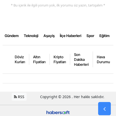
* Bu içerik ile ilgili yorum yok, ilk yorumu siz yazın, tartışalım *
Yalova
Karabük
Kilis
Gündem
Teknoloji
Aşayiş
İlçe Haberleri
Spor
Eğitim
Osmaniye
Düzce
Son
Döviz
Altın
Kripto
Hava
Dakika
Kurları
Fiyatları
Fiyatları
Durumu
Haberleri
RSS
Copyright © 2026 . Her hakkı saklıdır.