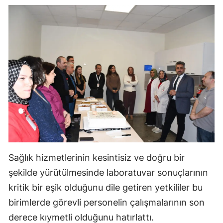
Malatya
Manisa
Kahramanmaraş
Mardin
Muğla
Muş
Nevşehir
Sağlık hizmetlerinin kesintisiz ve doğru bir
Niğde
şekilde yürütülmesinde laboratuvar sonuçlarının
Ordu
kritik bir eşik olduğunu dile getiren yetkililer bu
Rize
birimlerde görevli personelin çalışmalarının son
derece kıymetli olduğunu hatırlattı.
Sakarya