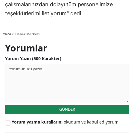
çalışmalarınızdan dolayı tüm personelimize
Yozgat
teşekkürlerimi iletiyorum" dedi.
Zonguldak
YAZAR: Haber Merkezi
Aksaray
Yorumlar
Bayburt
Yorum Yazın (500 Karakter)
Karaman
Kırıkkale
Batman
Şırnak
Bartın
GÖNDER
Ardahan
Yorum yazma kurallarını
okudum ve kabul ediyorum
Iğdır