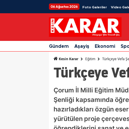
06 Ağustos 2026
Foto Galeriler
Video Gale
Gündem
Aşayiş
Ekonomi
Sp
Eğitim
Türkçeye Vefa Şe
Kesin Karar
Türkçeye Vef
Çorum İl Milli Eğitim Mü
Şenliği kapsamında öğren
hazırladıkları özgün eserl
yürütülen proje çerçeve
öğrendiklerini sanat ve 