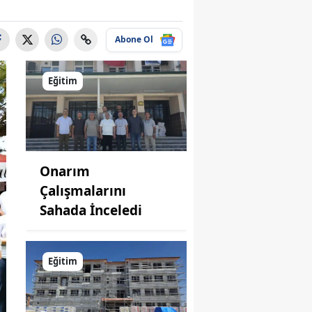
Abone Ol
Eğitim
Onarım
Çalışmalarını
Sahada İnceledi
Eğitim