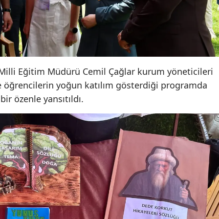
Samsun
Siirt
Sinop
l Milli Eğitim Müdürü Cemil Çağlar kurum yöneticileri
Sivas
 öğrencilerin yoğun katılım gösterdiği programda
Tekirdağ
 bir özenle yansıtıldı.
Tokat
Trabzon
Tunceli
Şanlıurfa
Uşak
Van