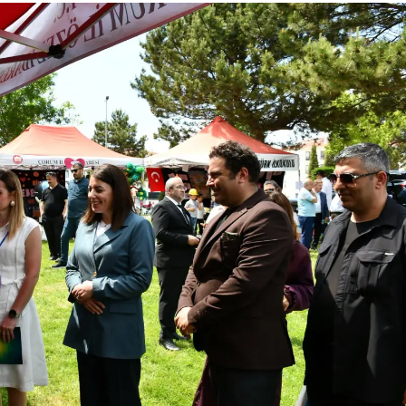
Yalova
Karabük
Kilis
Osmaniye
Düzce