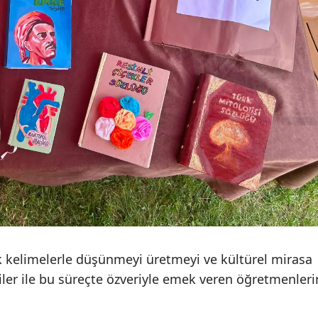
Yozgat
Zonguldak
Aksaray
Bayburt
Karaman
Kırıkkale
Batman
Şırnak
ek kelimelerle düşünmeyi üretmeyi ve kültürel mirasa
Bartın
ler ile bu süreçte özveriyle emek veren öğretmenleri
Ardahan
Iğdır