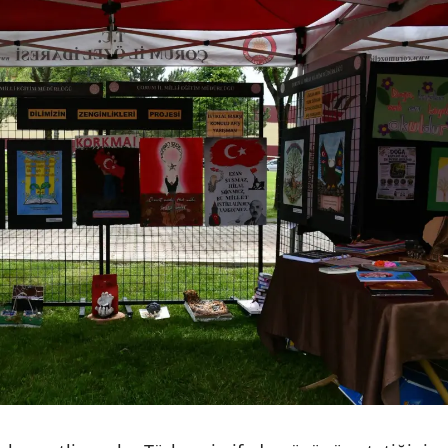
Mersin
İstanbul
İzmir
Kars
Kastamonu
Kayseri
Kırklareli
Kırşehir
Kocaeli
Konya
Kütahya