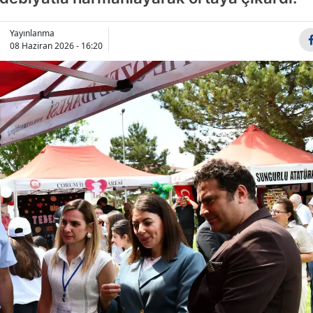
Bilecik
Yayınlanma
Bingöl
08 Haziran 2026 - 16:20
Bitlis
Bolu
Burdur
Bursa
Çanakkale
Çankırı
Çorum
Denizli
Diyarbakır