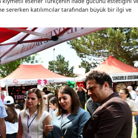
n kıymetli eserler Türkçenin ifade gücünü estetiğini v
ne sererken katılımcılar tarafından büyük bir ilgi ve
Malatya
Manisa
Kahramanmaraş
Mardin
Muğla
Muş
Nevşehir
Niğde
Ordu
Rize
Sakarya