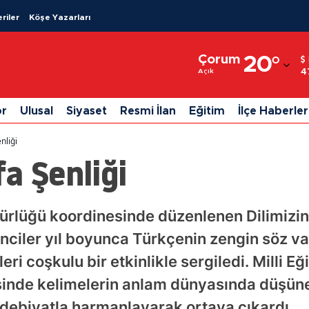
riler
Köşe Yazarları
Adana
Çorum
20
°
Adıyaman
4
Açık
Afyonkarahisar
or
Ulusal
Siyaset
Resmi İlan
Eğitim
İlçe Haberler
Ağrı
nliği
Amasya
a Şenliği
Ankara
Antalya
dürlüğü koordinesinde düzenlenen Dilimizin 
ciler yıl boyunca Türkçenin zengin söz va
Artvin
eri coşkulu bir etkinlikle sergiledi. Milli E
Aydın
sinde kelimelerin anlam dünyasında düşüne
Balıkesir
edebiyatla harmanlayarak ortaya çıkardı.