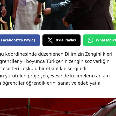
Edirne
Elazığ
Erzincan
Erzurum
Facebook'ta Paylaş
X'de Paylaş
Whatsapp'
Eskişehir
ğü koordinesinde düzenlenen Dilimizin Zenginlikleri
Gaziantep
renciler yıl boyunca Türkçenin zengin söz varlığını
 eserleri coşkulu bir etkinlikle sergiledi.
Giresun
dan yürütülen proje çerçevesinde kelimelerin anlam
Gümüşhane
öğrenciler öğrendiklerini sanat ve edebiyatla
Hakkari
Hatay
Isparta