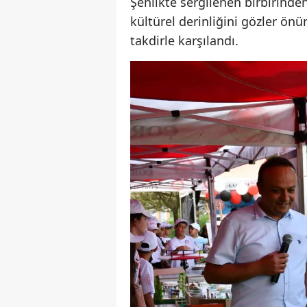
Şenlikte sergilenen birbirinde
kültürel derinliğini gözler önü
takdirle karşılandı.