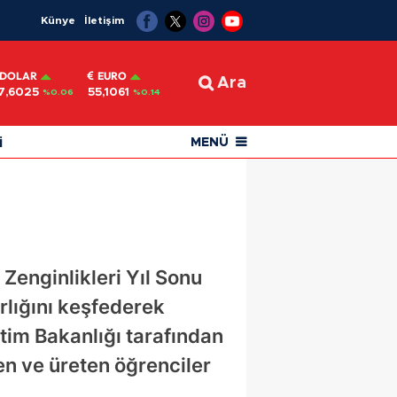
Künye
İletişim
DOLAR
EURO
Ara
7,6025
55,1061
%0.06
%0.14
i
MENÜ
Zenginlikleri Yıl Sonu
rlığını keşfederek
ğitim Bakanlığı tarafından
n ve üreten öğrenciler