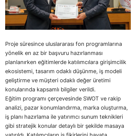
Malatya
Manisa
Kahramanmaraş
Proje süresince uluslararası fon programlarına
Mardin
yönelik en az bir başvuru hazırlanması
Muğla
planlanırken eğitimlerde katılımcılara girişimcilik
ekosistemi, tasarım odaklı düşünme, iş modeli
Muş
geliştirme ve müşteri odaklı değer üretimi
Nevşehir
konularında kapsamlı bilgiler verildi.
Niğde
Eğitim programı çerçevesinde SWOT ve rakip
analizi, pazar konumlandırma, marka oluşturma,
Ordu
iş planı hazırlama ile yatırımcı sunum teknikleri
Rize
gibi stratejik konular detaylı bir şekilde masaya
Sakarya
yatırıldı. Katılımcıların iş fikirlerini hayata