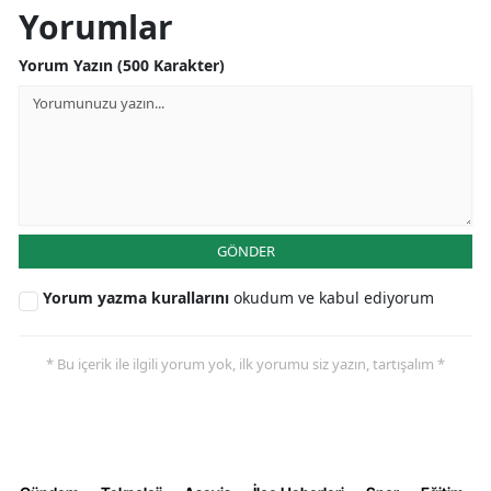
Yorumlar
Yozgat
Yorum Yazın (500 Karakter)
Zonguldak
Aksaray
Bayburt
Karaman
GÖNDER
Kırıkkale
Yorum yazma kurallarını
okudum ve kabul ediyorum
Batman
Şırnak
* Bu içerik ile ilgili yorum yok, ilk yorumu siz yazın, tartışalım *
Bartın
Ardahan
Iğdır