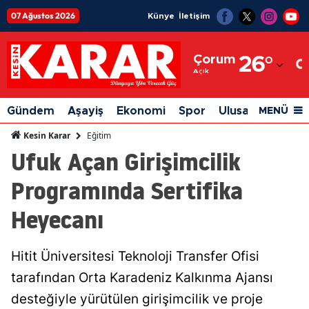
07 Ağustos 2026
Künye
İletişim
Adana
Çorum
26
°
Adıyaman
Açık
Afyonkarahisar
Gündem
Aşayiş
Ekonomi
Spor
Ulusal
Siyaset
MENÜ
Ağrı
Eğitim
Kesin Karar
Ufuk Açan Girişimcilik
Amasya
Programında Sertifika
Ankara
Heyecanı
Antalya
Artvin
Hitit Üniversitesi Teknoloji Transfer Ofisi
Aydın
tarafından Orta Karadeniz Kalkınma Ajansı
Balıkesir
desteğiyle yürütülen girişimcilik ve proje