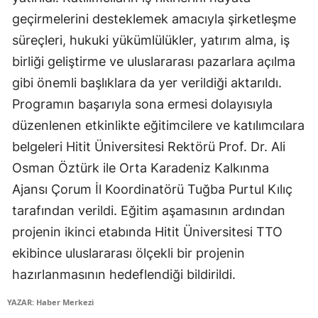
geçirmelerini desteklemek amacıyla şirketleşme
Samsun
süreçleri, hukuki yükümlülükler, yatırım alma, iş
Siirt
birliği geliştirme ve uluslararası pazarlara açılma
gibi önemli başlıklara da yer verildiği aktarıldı.
Sinop
Programın başarıyla sona ermesi dolayısıyla
Sivas
düzenlenen etkinlikte eğitimcilere ve katılımcılara
Tekirdağ
belgeleri Hitit Üniversitesi Rektörü Prof. Dr. Ali
Osman Öztürk ile Orta Karadeniz Kalkınma
Tokat
Ajansı Çorum İl Koordinatörü Tuğba Purtul Kılıç
Trabzon
tarafından verildi. Eğitim aşamasının ardından
Tunceli
projenin ikinci etabında Hitit Üniversitesi TTO
ekibince uluslararası ölçekli bir projenin
Şanlıurfa
hazırlanmasının hedeflendiği bildirildi.
Uşak
YAZAR: Haber Merkezi
Van