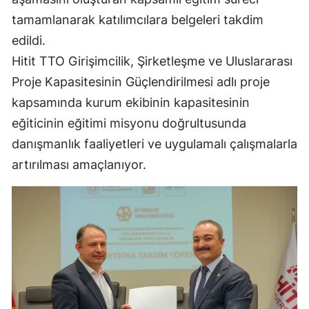
Mersin
tamamlanarak katılımcılara belgeleri takdim
edildi.
İstanbul
Hitit TTO Girişimcilik, Şirketleşme ve Uluslararası
İzmir
Proje Kapasitesinin Güçlendirilmesi adlı proje
kapsamında kurum ekibinin kapasitesinin
Kars
eğiticinin eğitimi misyonu doğrultusunda
Kastamonu
danışmanlık faaliyetleri ve uygulamalı çalışmalarla
Kayseri
artırılması amaçlanıyor.
Kırklareli
Kırşehir
Kocaeli
Konya
Kütahya