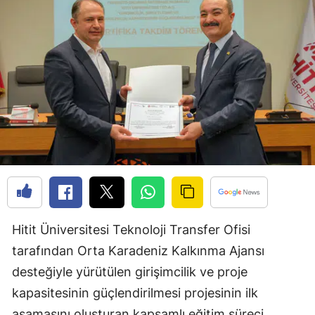
Edirne
Elazığ
Erzincan
Erzurum
Eskişehir
Gaziantep
Giresun
Gümüşhane
Hitit Üniversitesi Teknoloji Transfer Ofisi
Hakkari
tarafından Orta Karadeniz Kalkınma Ajansı
desteğiyle yürütülen girişimcilik ve proje
Hatay
kapasitesinin güçlendirilmesi projesinin ilk
Isparta
aşamasını oluşturan kapsamlı eğitim süreci