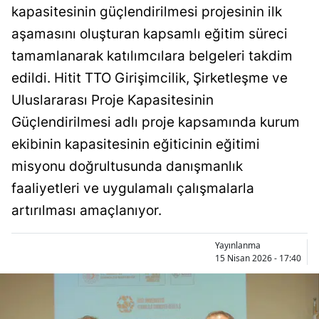
kapasitesinin güçlendirilmesi projesinin ilk
Bilecik
aşamasını oluşturan kapsamlı eğitim süreci
Bingöl
tamamlanarak katılımcılara belgeleri takdim
Bitlis
edildi. Hitit TTO Girişimcilik, Şirketleşme ve
Uluslararası Proje Kapasitesinin
Bolu
Güçlendirilmesi adlı proje kapsamında kurum
Burdur
ekibinin kapasitesinin eğiticinin eğitimi
Bursa
misyonu doğrultusunda danışmanlık
faaliyetleri ve uygulamalı çalışmalarla
Çanakkale
artırılması amaçlanıyor.
Çankırı
Yayınlanma
Çorum
15 Nisan 2026 - 17:40
Denizli
Diyarbakır