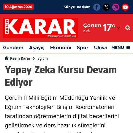
10 Ağustos 2026
Künye
İletişim
Adana
Çorum
17
°
Adıyaman
Açık
Afyonkarahisar
Gündem
Aşayiş
Ekonomi
Spor
Ulusal
Siyaset
MENÜ
Ağrı
Eğitim
Kesin Karar
Yapay Zeka Kursu Devam
Amasya
Ediyor
Ankara
Antalya
Çorum İl Milli Eğitim Müdürlüğü Yenilik ve
Artvin
Eğitim Teknolojileri Bilişim Koordinatörleri
Aydın
tarafından öğretmenlerin dijital becerilerini
geliştirmek ve ders hazırlık süreçlerini
Balıkesir