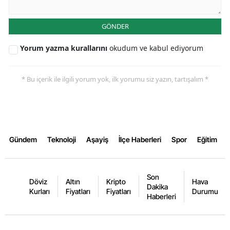
GÖNDER
Yorum yazma kurallarını
okudum ve kabul ediyorum
* Bu içerik ile ilgili yorum yok, ilk yorumu siz yazın, tartışalım *
Gündem
Teknoloji
Aşayiş
İlçe Haberleri
Spor
Eğitim
Son
Döviz
Altın
Kripto
Hava
Dakika
Kurları
Fiyatları
Fiyatları
Durumu
Haberleri