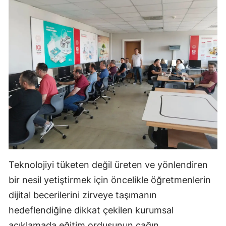
Yozgat
Zonguldak
Aksaray
Bayburt
Karaman
Kırıkkale
Batman
Şırnak
Teknolojiyi tüketen değil üreten ve yönlendiren
bir nesil yetiştirmek için öncelikle öğretmenlerin
Bartın
dijital becerilerini zirveye taşımanın
Ardahan
hedeflendiğine dikkat çekilen kurumsal
açıklamada eğitim ordusunun çağın
Iğdır