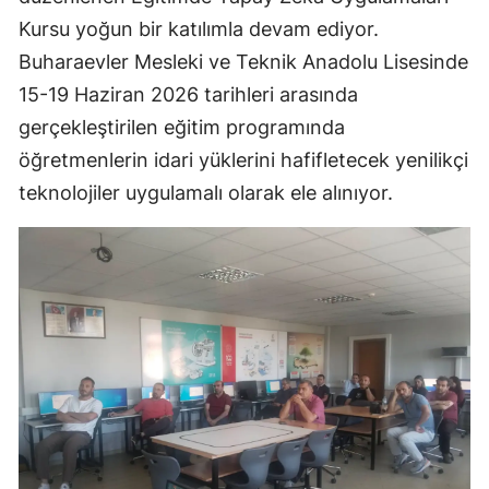
Kursu yoğun bir katılımla devam ediyor.
Mersin
Buharaevler Mesleki ve Teknik Anadolu Lisesinde
İstanbul
15-19 Haziran 2026 tarihleri arasında
İzmir
gerçekleştirilen eğitim programında
öğretmenlerin idari yüklerini hafifletecek yenilikçi
Kars
teknolojiler uygulamalı olarak ele alınıyor.
Kastamonu
Kayseri
Kırklareli
Kırşehir
Kocaeli
Konya
Kütahya