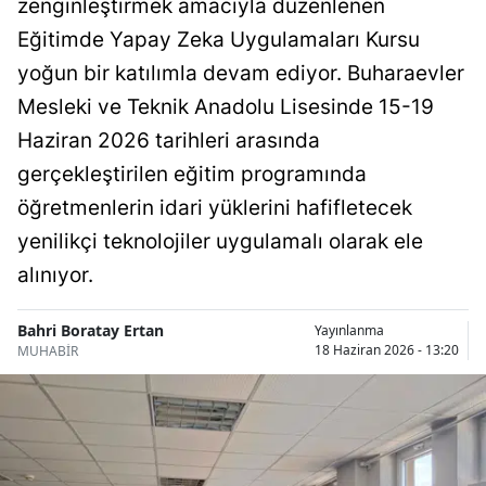
zenginleştirmek amacıyla düzenlenen
Bilecik
Eğitimde Yapay Zeka Uygulamaları Kursu
Bingöl
yoğun bir katılımla devam ediyor. Buharaevler
Mesleki ve Teknik Anadolu Lisesinde 15-19
Bitlis
Haziran 2026 tarihleri arasında
Bolu
gerçekleştirilen eğitim programında
Burdur
öğretmenlerin idari yüklerini hafifletecek
yenilikçi teknolojiler uygulamalı olarak ele
Bursa
alınıyor.
Çanakkale
Bahri Boratay Ertan
Yayınlanma
Çankırı
18 Haziran 2026 - 13:20
MUHABİR
Çorum
Denizli
Diyarbakır