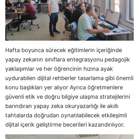
Samsun
Siirt
Sinop
Sivas
Hafta boyunca sürecek eğitimlerin içeriğinde
yapay zekanın sınıflara entegrasyonu pedagojik
Tekirdağ
yaklaşımlar ve her öğrencinin hızına ayak
Tokat
uydurabilen dijital rehberler tasarlama gibi önemli
Trabzon
konu başlıkları yer alıyor Ayrıca öğretmenlere
güvenli etik ve doğru bilgiye ulaşma stratejilerini
Tunceli
barındıran yapay zeka okuryazarlığı ile akıllı
Şanlıurfa
tahtalarda doğrudan oynatılabilecek etkileşimli
dijital içerik geliştirme becerileri kazandırılıyor.
Uşak
Van