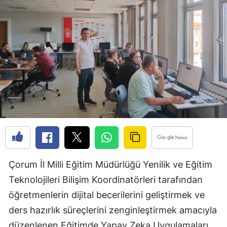
Edirne
Elazığ
Erzincan
Erzurum
Eskişehir
Gaziantep
Giresun
Gümüşhane
Çorum İl Milli Eğitim Müdürlüğü Yenilik ve Eğitim
Hakkari
Teknolojileri Bilişim Koordinatörleri tarafından
öğretmenlerin dijital becerilerini geliştirmek ve
Hatay
ders hazırlık süreçlerini zenginleştirmek amacıyla
Isparta
düzenlenen Eğitimde Yapay Zeka Uygulamaları