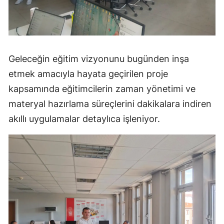
Malatya
Manisa
Kahramanmaraş
Geleceğin eğitim vizyonunu bugünden inşa
etmek amacıyla hayata geçirilen proje
Mardin
kapsamında eğitimcilerin zaman yönetimi ve
Muğla
materyal hazırlama süreçlerini dakikalara indiren
Muş
akıllı uygulamalar detaylıca işleniyor.
Nevşehir
Niğde
Ordu
Rize
Sakarya