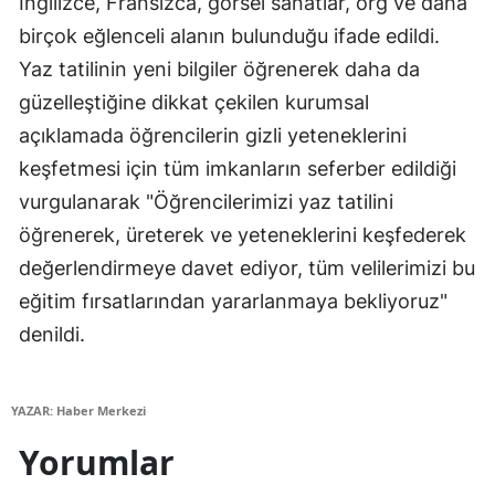
İngilizce, Fransızca, görsel sanatlar, org ve daha
Malatya
birçok eğlenceli alanın bulunduğu ifade edildi.
Yaz tatilinin yeni bilgiler öğrenerek daha da
Manisa
güzelleştiğine dikkat çekilen kurumsal
Kahramanmaraş
açıklamada öğrencilerin gizli yeteneklerini
keşfetmesi için tüm imkanların seferber edildiği
Mardin
vurgulanarak "Öğrencilerimizi yaz tatilini
Muğla
öğrenerek, üreterek ve yeteneklerini keşfederek
Muş
değerlendirmeye davet ediyor, tüm velilerimizi bu
eğitim fırsatlarından yararlanmaya bekliyoruz"
Nevşehir
denildi.
Niğde
Ordu
YAZAR: Haber Merkezi
Rize
Yorumlar
Sakarya