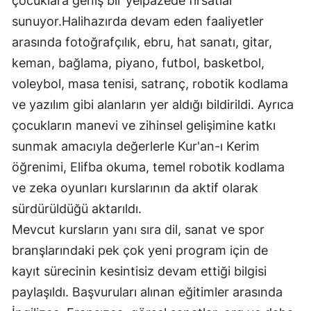
çocuklara geniş bir yelpazede fırsatlar
Mersin
sunuyor.Halihazırda devam eden faaliyetler
arasında fotoğrafçılık, ebru, hat sanatı, gitar,
İstanbul
keman, bağlama, piyano, futbol, basketbol,
İzmir
voleybol, masa tenisi, satranç, robotik kodlama
ve yazılım gibi alanların yer aldığı bildirildi. Ayrıca
Kars
çocukların manevi ve zihinsel gelişimine katkı
Kastamonu
sunmak amacıyla değerlerle Kur'an-ı Kerim
Kayseri
öğrenimi, Elifba okuma, temel robotik kodlama
ve zeka oyunları kurslarının da aktif olarak
Kırklareli
sürdürüldüğü aktarıldı.
Kırşehir
Mevcut kursların yanı sıra dil, sanat ve spor
Kocaeli
branşlarındaki pek çok yeni program için de
kayıt sürecinin kesintisiz devam ettiği bilgisi
Konya
paylaşıldı. Başvuruları alınan eğitimler arasında
Kütahya