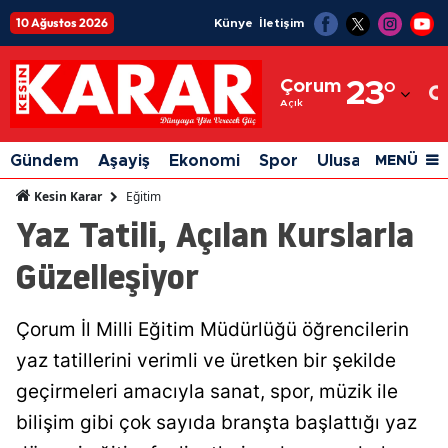
10 Ağustos 2026
Künye
İletişim
Adana
Çorum
23
°
Adıyaman
Açık
Afyonkarahisar
Gündem
Aşayiş
Ekonomi
Spor
Ulusal
Siyaset
MENÜ
Ağrı
Eğitim
Kesin Karar
Yaz Tatili, Açılan Kurslarla
Amasya
Güzelleşiyor
Ankara
Antalya
Çorum İl Milli Eğitim Müdürlüğü öğrencilerin
Artvin
yaz tatillerini verimli ve üretken bir şekilde
Aydın
geçirmeleri amacıyla sanat, spor, müzik ile
bilişim gibi çok sayıda branşta başlattığı yaz
Balıkesir