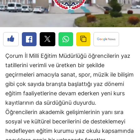
Edirne
Elazığ
Erzincan
Erzurum
Çorum İl Milli Eğitim Müdürlüğü öğrencilerin yaz
Eskişehir
tatillerini verimli ve üretken bir şekilde
Gaziantep
geçirmeleri amacıyla sanat, spor, müzik ile bilişim
gibi çok sayıda branşta başlattığı yaz dönemi
Giresun
eğitim faaliyetlerine devam ederken yeni kurs
Gümüşhane
kayıtlarının da sürdüğünü duyurdu.
Hakkari
Öğrencilerin akademik gelişimlerinin yanı sıra
sosyal ve kültürel becerilerini de desteklemeyi
Hatay
hedefleyen eğitim kurumu yaz okulu kapsamında
Isparta