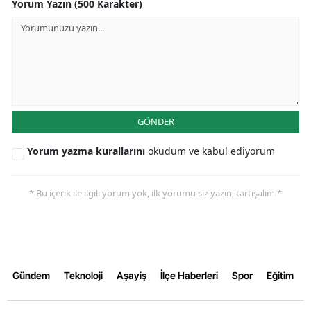
Yorum Yazın (500 Karakter)
Samsun
Siirt
Sinop
Sivas
GÖNDER
Tekirdağ
Yorum yazma kurallarını
okudum ve kabul ediyorum
Tokat
* Bu içerik ile ilgili yorum yok, ilk yorumu siz yazın, tartışalım *
Trabzon
Tunceli
Şanlıurfa
Gündem
Teknoloji
Aşayiş
İlçe Haberleri
Spor
Eğitim
Uşak
Van