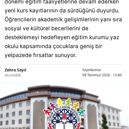
dönemi eğitim faaliyetlerine devam ederken
Bilecik
yeni kurs kayıtlarının da sürdüğünü duyurdu.
Bingöl
Öğrencilerin akademik gelişimlerinin yanı sıra
sosyal ve kültürel becerilerini de
Bitlis
desteklemeyi hedefleyen eğitim kurumu yaz
Bolu
okulu kapsamında çocuklara geniş bir
Burdur
yelpazede fırsatlar sunuyor.
Bursa
Zehra Sayıl
Yayınlanma
09 Temmuz 2026 - 12:40
MUHABİR
Çanakkale
Çankırı
Çorum
Denizli
Diyarbakır