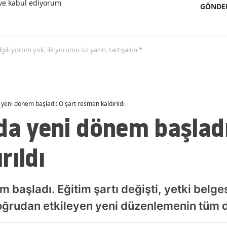
e kabul ediyorum
GÖNDE
Malatya
Manisa
 ilgili yorum yok, ilk yorumu siz yazın, tartışalım *
Kahramanmaraş
Mardin
Muğla
 yeni dönem başladı: O şart resmen kaldırıldı
da yeni dönem başladı
Muş
Nevşehir
rıldı
Niğde
Ordu
 başladı. Eğitim şartı değişti, yetki belgesi
Rize
 doğrudan etkileyen yeni düzenlemenin tüm d
Sakarya