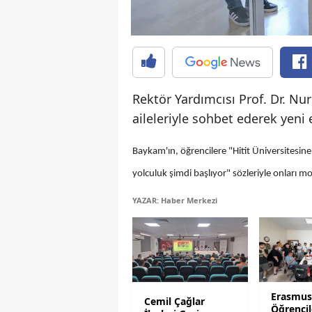
Rektör Yardımcısı Prof. Dr. Nu
aileleriyle sohbet ederek yeni 
Baykam'ın, öğrencilere "Hitit Üniversitesin
yolculuk şimdi başlıyor" sözleriyle onları moti
YAZAR: Haber Merkezi
Erasmu
Cemil Çağlar
Öğrencile