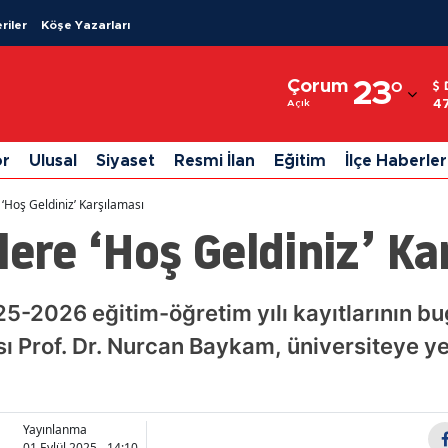
riler
Köşe Yazarları
Adana
Çorum
23
°
Adıyaman
4
Açık
Afyonkarahisar
or
Ulusal
Siyaset
Resmi İlan
Eğitim
İlçe Haberler
Ağrı
 ‘Hoş Geldiniz’ Karşılaması
Amasya
lere ‘Hoş Geldiniz’ Ka
Ankara
Antalya
025-2026 eğitim-öğretim yılı kayıtlarının 
sı Prof. Dr. Nurcan Baykam, üniversiteye ye
Artvin
Aydın
Balıkesir
Yayınlanma
01 Eylül 2025 - 14:10