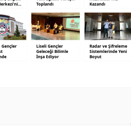
erkezi’ni
Toplandı
Kazandı
Mersin
tti
İstanbul
İzmir
Kars
 Gençler
Liseli Gençler
Radar ve Şifreleme
st
Geleceği Bilimle
Sistemlerinde Yeni
Kastamonu
inde
İnşa Ediyor
Boyut
Kayseri
Kırklareli
Kırşehir
Kocaeli
Konya
Kütahya