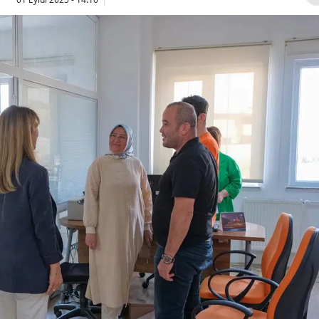
Bilecik
Bingöl
Bitlis
Bolu
Burdur
Bursa
Çanakkale
Çankırı
Çorum
Denizli
Diyarbakır