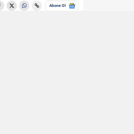
Abone Ol
Ekonomi
Ziraat Bankası'ndan
rekor promosyon!
100 bin TL ödeme
yapılacak
Ekonomi