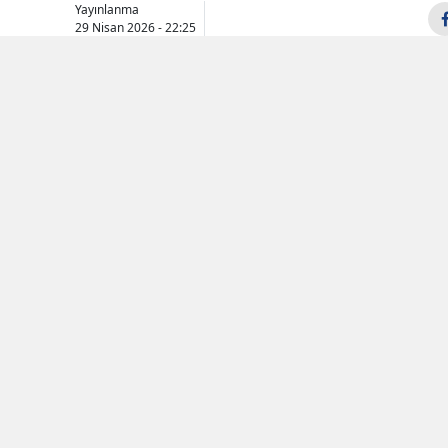
Yayınlanma
29 Nisan 2026 - 22:25
Samsun
Siirt
Sinop
Sivas
Tekirdağ
Tokat
Trabzon
Tunceli
Şanlıurfa
Uşak
Van