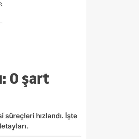
R
: O şart
 süreçleri hızlandı. İşte
etayları.