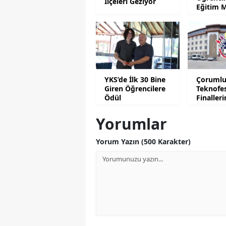
İlçeleri Geziyor
Eğitim M
Ziyaret E
YKS’de İlk 30 Bine
Çorumlu
Giren Öğrencilere
Teknofe
Ödül
Finaller
Yorumlar
Yorum Yazın (500 Karakter)