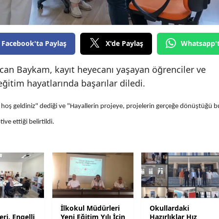
Edirne
Elazığ
Facebook'ta Paylaş
X'de Paylaş
Whatsapp'
Erzincan
rcan Baykam, kayıt heyecanı yaşayan öğrenciler ve
Erzurum
eğitim hayatlarında başarılar diledi.
Eskişehir
e hoş geldiniz" dediği ve "Hayallerin projeye, projelerin gerçeğe dönüştüğü b
Gaziantep
ve ettiği belirtildi.
Giresun
Gümüşhane
Hakkari
Hatay
s
İlkokul Müdürleri
Okullardaki
Isparta
ri, Engelli
Yeni Eğitim Yılı İçin
Hazırlıklar Hız