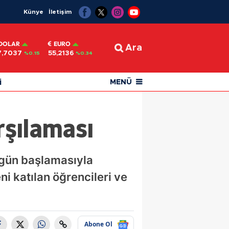
Künye
İletişim
DOLAR
EURO
Ara
7,7037
55,2136
%0.15
%0.34
i
MENÜ
rşılaması
bugün başlamasıyla
ni katılan öğrencileri ve
Abone Ol