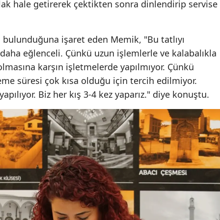
lak hale getirerek çektikten sonra dinlendirip servise
Malatya
Manisa
arı bulunduğuna işaret eden Memik, "Bu tatlıyı
aha eğlenceli. Çünkü uzun işlemlerle ve kalabalıkla
Kahramanmaraş
i olmasına karşın işletmelerde yapılmıyor. Çünkü
Mardin
e süresi çok kısa olduğu için tercih edilmiyor.
apılıyor. Biz her kış 3-4 kez yaparız." diye konuştu.
Muğla
Muş
Nevşehir
Niğde
Ordu
Rize
Sakarya