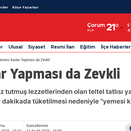
riler
Köşe Yazarları
Adana
Çorum
21
°
Adıyaman
4
Açık
Afyonkarahisar
or
Ulusal
Siyaset
Resmi İlan
Eğitim
İlçe Haberler
Ağrı
emesi Kadar Yapması da Zevkli
Amasya
r Yapması da Zevkli
Ankara
Antalya
utmuş lezzetlerinden olan teltel tatlısı y
 dakikada tüketilmesi nedeniyle "yemesi k
Artvin
Aydın
Balıkesir
nma
Güncellenme
k 2025 - 15:10
12 Aralık 2025 - 16:59