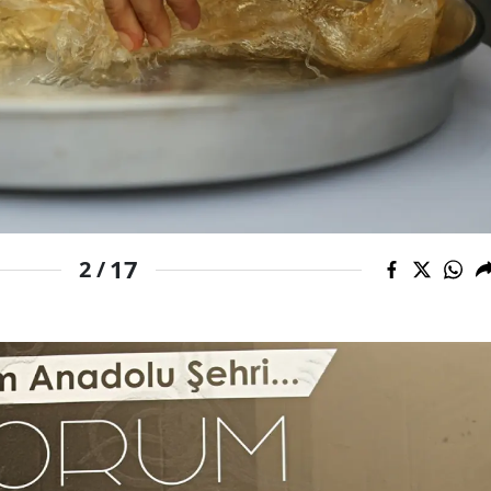
Yalova
Karabük
Kilis
Osmaniye
Düzce
17
2 /