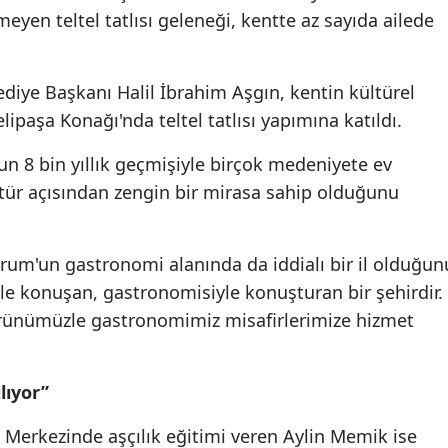
meyen teltel tatlısı geleneği, kentte az sayıda ailede
Edirne
Elazığ
ediye Başkanı Halil İbrahim Aşgın, kentin kültürel
Erzincan
ipaşa Konağı'nda teltel tatlısı yapımına katıldı.
Erzurum
n 8 bin yıllık geçmişiyle birçok medeniyete ev
Eskişehir
ültür açısından zengin bir mirasa sahip olduğunu
Gaziantep
Çorum'un gastronomi alanında da iddialı bir il olduğun
Giresun
 ile konuşan, gastronomisiyle konuşturan bir şehirdir.
Gümüşhane
k ürünümüzle gastronomimiz misafirlerimize hizmet
Hakkari
lıyor”
Hatay
 Merkezinde aşçılık eğitimi veren Aylin Memik ise
Isparta