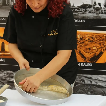
Samsun
Siirt
Sinop
Sivas
Tekirdağ
Tokat
Trabzon
Tunceli
Şanlıurfa
Uşak
Van