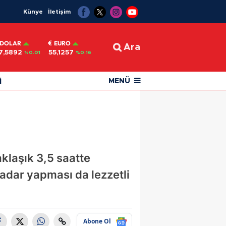
Künye
İletişim
DOLAR
EURO
Ara
7,5892
55,1257
%0.01
%0.16
i
MENÜ
aklaşık 3,5 saatte
adar yapması da lezzetli
Abone Ol