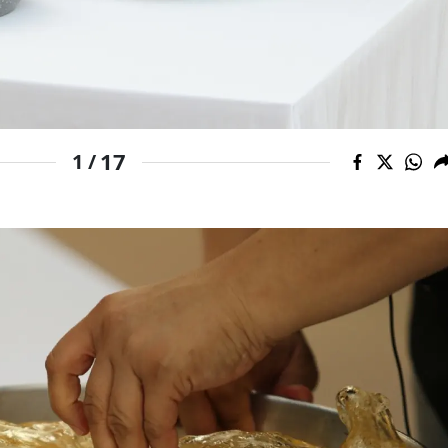
Yozgat
Zonguldak
Aksaray
17
1 /
Bayburt
Karaman
Kırıkkale
Batman
Şırnak
Bartın
Ardahan
Iğdır