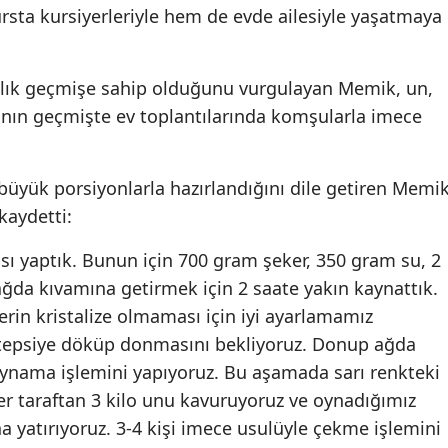
kursta kursiyerleriyle hem de evde ailesiyle yaşatmaya
Mersin
İstanbul
 yıllık geçmişe sahip olduğunu vurgulayan Memik, un,
İzmir
lının geçmişte ev toplantılarında komşularla imece
Kars
, büyük porsiyonlarla hazırlandığını dile getiren Memik
Kastamonu
 kaydetti:
Kayseri
tlısı yaptık. Bunun için 700 gram şeker, 350 gram su, 2
Kırklareli
ğda kıvamına getirmek için 2 saate yakın kaynattık.
rin kristalize olmaması için iyi ayarlamamız
Kırşehir
 tepsiye döküp donmasını bekliyoruz. Donup ağda
Kocaeli
 oynama işlemini yapıyoruz. Bu aşamada sarı renkteki
Konya
ğer taraftan 3 kilo unu kavuruyoruz ve oynadığımız
a yatırıyoruz. 3-4 kişi imece usulüyle çekme işlemini
Kütahya