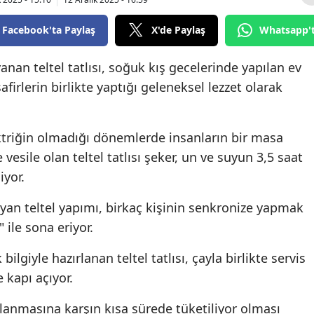
Bilecik
Facebook'ta Paylaş
X'de Paylaş
Whatsapp'
Bingöl
anan teltel tatlısı, soğuk kış gecelerinde yapılan ev
Bitlis
afirlerin birlikte yaptığı geleneksel lezzet olarak
Bolu
Burdur
ektriğin olmadığı dönemlerde insanların bir masa
vesile olan teltel tatlısı şeker, un ve suyun 3,5 saat
Bursa
iyor.
Çanakkale
yan teltel yapımı, birkaç kişinin senkronize yapmak
Çankırı
ile sona eriyor.
Çorum
 bilgiyle hazırlanan teltel tatlısı, çayla birlikte servis
Denizli
 kapı açıyor.
Diyarbakır
lanmasına karşın kısa sürede tüketiliyor olması