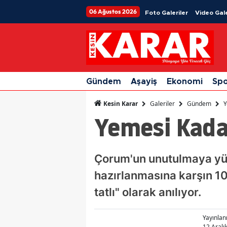
06 Ağustos 2026
Foto Galeriler
Video Gale
Gündem
Aşayiş
Ekonomi
Sp
Galeriler
Gündem
Y
Kesin Karar
Yemesi Kada
Çorum'un unutulmaya yüz t
hazırlanmasına karşın 10
tatlı" olarak anılıyor.
Yayınla
12 Aralı