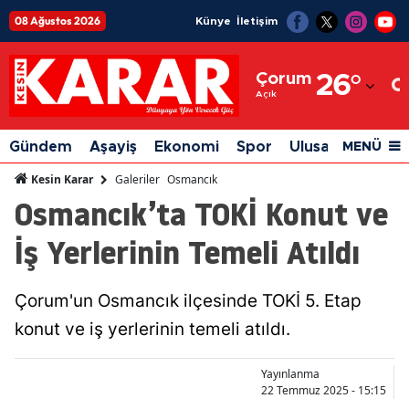
08 Ağustos 2026
Künye
İletişim
Adana
Çorum
26
°
Adıyaman
Açık
Afyonkarahisar
Gündem
Aşayiş
Ekonomi
Spor
Ulusal
Siyaset
MENÜ
Ağrı
Galeriler
Osmancık
Kesin Karar
Osmancık’ta TOKİ Konut ve
Amasya
İş Yerlerinin Temeli Atıldı
Ankara
Antalya
Çorum'un Osmancık ilçesinde TOKİ 5. Etap
Artvin
konut ve iş yerlerinin temeli atıldı.
Aydın
Yayınlanma
Balıkesir
22 Temmuz 2025 - 15:15