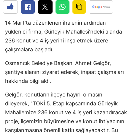
Bilecik
Bingöl
14 Mart'ta düzenlenen ihalenin ardından
Bitlis
yüklenici firma, Gürleyik Mahallesi'ndeki alanda
236 konut ve 4 iş yerini inşa etmek üzere
Bolu
çalışmalara başladı.
Burdur
Osmancık Belediye Başkanı Ahmet Gelgör,
Bursa
şantiye alanını ziyaret ederek, inşaat çalışmaları
Çanakkale
hakkında bilgi aldı.
Çankırı
Gelgör, konutların ilçeye hayırlı olmasını
dileyerek, "TOKİ 5. Etap kapsamında Gürleyik
Çorum
Mahallemize 236 konut ve 4 iş yeri kazandıracak
Denizli
proje, ilçemizin büyümesine ve konut ihtiyacının
Diyarbakır
karşılanmasına önemli katkı sağlayacaktır. Bu