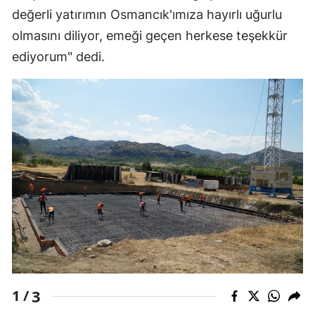
değerli yatırımın Osmancık'ımıza hayırlı uğurlu
Edirne
olmasını diliyor, emeği geçen herkese teşekkür
Elazığ
ediyorum" dedi.
Erzincan
Erzurum
Eskişehir
Gaziantep
Giresun
Gümüşhane
Hakkari
Hatay
3
1 /
Isparta