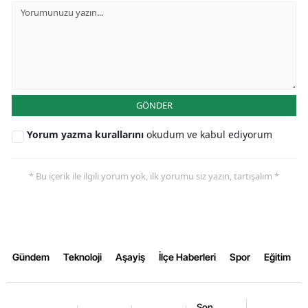
Samsun
Siirt
Sinop
GÖNDER
Sivas
Yorum yazma kurallarını
okudum ve kabul ediyorum
Tekirdağ
Tokat
* Bu içerik ile ilgili yorum yok, ilk yorumu siz yazın, tartışalım *
Trabzon
Tunceli
Şanlıurfa
Gündem
Teknoloji
Aşayiş
İlçe Haberleri
Spor
Eğitim
Uşak
Van
Son