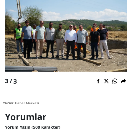
Malatya
Manisa
Kahramanmaraş
Mardin
Muğla
Muş
3
3 /
Nevşehir
Niğde
YAZAR: Haber Merkezi
Ordu
Yorumlar
Rize
Yorum Yazın (500 Karakter)
Sakarya