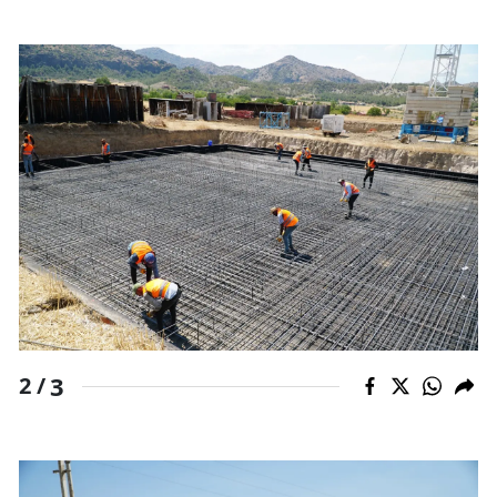
Mersin
İstanbul
İzmir
Kars
Kastamonu
Kayseri
Kırklareli
Kırşehir
3
2 /
Kocaeli
Konya
Kütahya