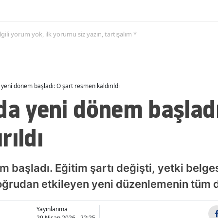
Malatya
 ilgili yorum yok, ilk yorumu siz yazın, tartışalım *
Manisa
Kahramanmaraş
Mardin
 yeni dönem başladı: O şart resmen kaldırıldı
Muğla
da yeni dönem başladı
Muş
rıldı
Nevşehir
Niğde
 başladı. Eğitim şartı değişti, yetki belgesi
Ordu
 doğrudan etkileyen yeni düzenlemenin tüm d
Rize
Yayınlanma
Sakarya
29 Nisan 2026 - 22:25