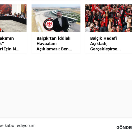
Açıklaması: Hem
Şampiyonluğu
Mersin
Hem …
İstanbul
İzmir
Takımın
Balçık'tan İddialı
Balçık Hedefi
k”
Havaalanı
Açıkladı,
Kars
eri İçin Ne
Açıklaması: Ben
Gerçekleşirse
Yapacağım!
Heykelinin
Kastamonu
Dikilmesini İstedi!
Kayseri
Kırklareli
Kırşehir
Kocaeli
Konya
e kabul ediyorum
GÖNDE
Kütahya