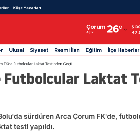
riler
Köşe Yazarları
Adana
Çorum
26
°
D
Adıyaman
47,
Açık
Afyonkarahisar
or
Ulusal
Siyaset
Resmi İlan
Eğitim
İlçe Haberler
Ağrı
 FK’de Futbolcular Laktat Testinden Geçti
Amasya
 Futbolcular Laktat 
Ankara
Antalya
Artvin
ı Bolu'da sürdüren Arca Çorum FK'de, futbo
Aydın
at testi yapıldı.
Balıkesir