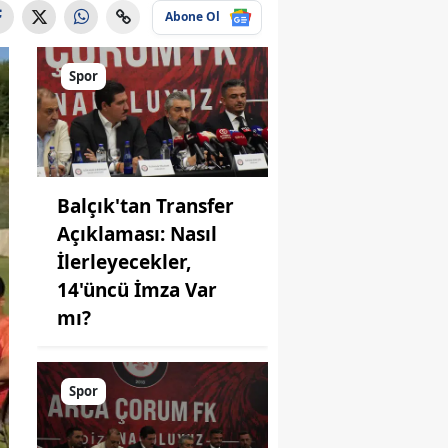
Abone Ol
Spor
Balçık'tan Transfer
Açıklaması: Nasıl
İlerleyecekler,
14'üncü İmza Var
mı?
Spor