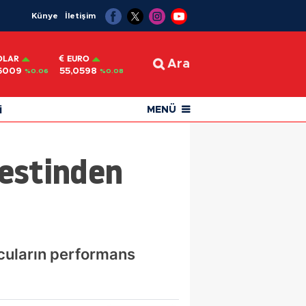
Künye
İletişim
OLAR
EURO
Ara
6009
55,0598
%0.06
%0.08
i
MENÜ
Testinden
lcuların performans