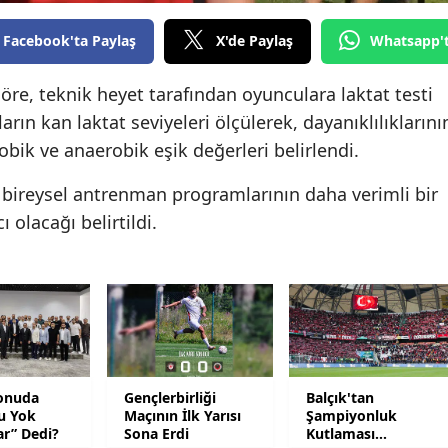
Edirne
Facebook'ta Paylaş
X'de Paylaş
Whatsapp'
Elazığ
re, teknik heyet tarafından oyunculara laktat testi
Erzincan
arın kan laktat seviyeleri ölçülerek, dayanıklılıklarını
obik ve anaerobik eşik değerleri belirlendi.
Erzurum
Eskişehir
 bireysel antrenman programlarının daha verimli bir
olacağı belirtildi.
Gaziantep
Giresun
Gümüşhane
Hakkari
Hatay
onuda
Gençlerbirliği
Balçık'tan
u Yok
Maçının İlk Yarısı
Şampiyonluk
ar” Dedi?
Sona Erdi
Kutlaması
Isparta