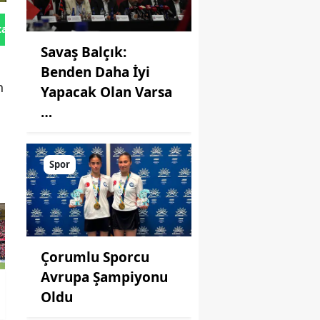
tan Gönder
Savaş Balçık:
Benden Daha İyi
n
Yapacak Olan Varsa
…
Spor
Çorumlu Sporcu
Avrupa Şampiyonu
Oldu