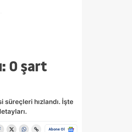
: O şart
 süreçleri hızlandı. İşte
etayları.
Abone Ol