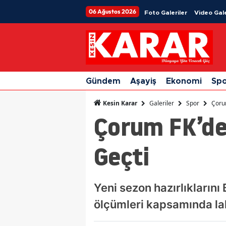
06 Ağustos 2026
Foto Galeriler
Video Gale
Gündem
Aşayiş
Ekonomi
Sp
Galeriler
Spor
Çorum
Kesin Karar
Çorum FK’de
Geçti
Yeni sezon hazırlıkların
ölçümleri kapsamında lakt