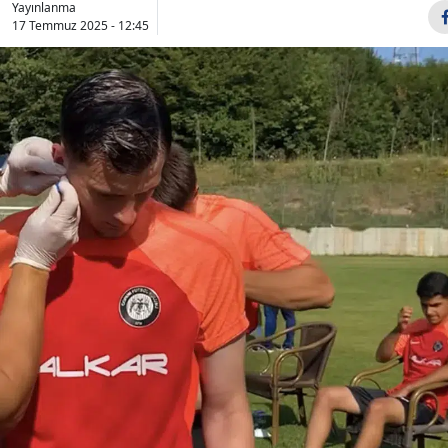
Yayınlanma
Bilecik
17 Temmuz 2025 - 12:45
Bingöl
Bitlis
Bolu
Burdur
Bursa
Çanakkale
Çankırı
Çorum
Denizli
Diyarbakır