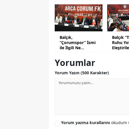
Hazırlık Maçlarını
Noktaladı
Balçık,
Balçık “
“Çorumspor” İsmi
Ruhu Yo
ile İlgili Ne
Eleştiril
Düşünüyor?
Dedi?
Yorumlar
Yorum Yazın (500 Karakter)
Yorum yazma kurallarını
okudum v