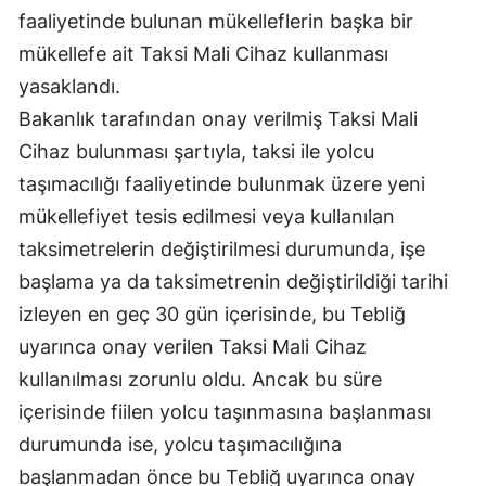
faaliyetinde bulunan mükelleflerin başka bir
Yozgat
mükellefe ait Taksi Mali Cihaz kullanması
Zonguldak
yasaklandı.
Bakanlık tarafından onay verilmiş Taksi Mali
Aksaray
Cihaz bulunması şartıyla, taksi ile yolcu
Bayburt
taşımacılığı faaliyetinde bulunmak üzere yeni
mükellefiyet tesis edilmesi veya kullanılan
Karaman
taksimetrelerin değiştirilmesi durumunda, işe
Kırıkkale
başlama ya da taksimetrenin değiştirildiği tarihi
Batman
izleyen en geç 30 gün içerisinde, bu Tebliğ
uyarınca onay verilen Taksi Mali Cihaz
Şırnak
kullanılması zorunlu oldu. Ancak bu süre
Bartın
içerisinde fiilen yolcu taşınmasına başlanması
Ardahan
durumunda ise, yolcu taşımacılığına
başlanmadan önce bu Tebliğ uyarınca onay
Iğdır