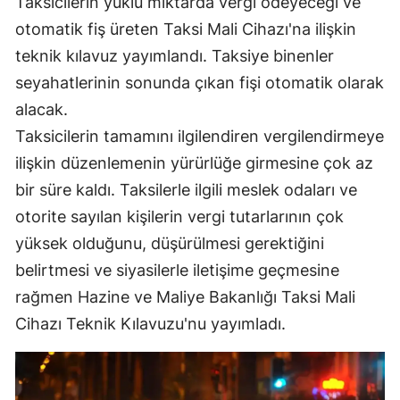
Taksicilerin yüklü miktarda vergi ödeyeceği ve
Mersin
otomatik fiş üreten Taksi Mali Cihazı'na ilişkin
teknik kılavuz yayımlandı. Taksiye binenler
İstanbul
seyahatlerinin sonunda çıkan fişi otomatik olarak
İzmir
alacak.
Kars
Taksicilerin tamamını ilgilendiren vergilendirmeye
ilişkin düzenlemenin yürürlüğe girmesine çok az
Kastamonu
bir süre kaldı. Taksilerle ilgili meslek odaları ve
Kayseri
otorite sayılan kişilerin vergi tutarlarının çok
yüksek olduğunu, düşürülmesi gerektiğini
Kırklareli
belirtmesi ve siyasilerle iletişime geçmesine
Kırşehir
rağmen Hazine ve Maliye Bakanlığı Taksi Mali
Kocaeli
Cihazı Teknik Kılavuzu'nu yayımladı.
Konya
Kütahya