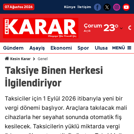
07 Ağustos 2026
Künye
İletişim
Adana
Çorum
23
°
Adıyaman
Açık
Afyonkarahisar
Gündem
Aşayiş
Ekonomi
Spor
Ulusal
Siyaset
MENÜ
Ağrı
Genel
Kesin Karar
Taksiye Binen Herkesi
Amasya
İlgilendiriyor
Ankara
Antalya
Taksiciler için 1 Eylül 2026 itibarıyla yeni bir
Artvin
vergi dönemi başlıyor. Araçlara takılacak mali
Aydın
cihazlarla her seyahat sonunda otomatik fiş
kesilecek. Taksicilerin yüklü miktarda vergi
Balıkesir