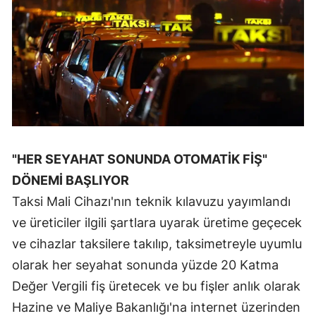
Malatya
Manisa
Kahramanmaraş
Mardin
Muğla
"HER SEYAHAT SONUNDA OTOMATİK FİŞ"
Muş
DÖNEMİ BAŞLIYOR
Nevşehir
Taksi Mali Cihazı'nın teknik kılavuzu yayımlandı
ve üreticiler ilgili şartlara uyarak üretime geçecek
Niğde
ve cihazlar taksilere takılıp, taksimetreyle uyumlu
Ordu
olarak her seyahat sonunda yüzde 20 Katma
Rize
Değer Vergili fiş üretecek ve bu fişler anlık olarak
Hazine ve Maliye Bakanlığı'na internet üzerinden
Sakarya