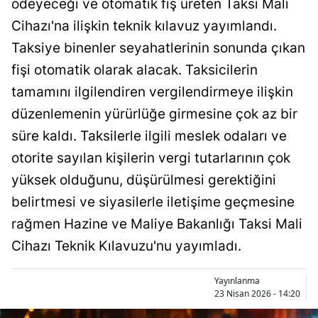
ödeyeceği ve otomatik fiş üreten Taksi Mali
Bilecik
Cihazı'na ilişkin teknik kılavuz yayımlandı.
Bingöl
Taksiye binenler seyahatlerinin sonunda çıkan
fişi otomatik olarak alacak. Taksicilerin
Bitlis
tamamını ilgilendiren vergilendirmeye ilişkin
Bolu
düzenlemenin yürürlüğe girmesine çok az bir
Burdur
süre kaldı. Taksilerle ilgili meslek odaları ve
otorite sayılan kişilerin vergi tutarlarının çok
Bursa
yüksek olduğunu, düşürülmesi gerektiğini
Çanakkale
belirtmesi ve siyasilerle iletişime geçmesine
Çankırı
rağmen Hazine ve Maliye Bakanlığı Taksi Mali
Cihazı Teknik Kılavuzu'nu yayımladı.
Çorum
Denizli
Yayınlanma
23 Nisan 2026 - 14:20
Diyarbakır