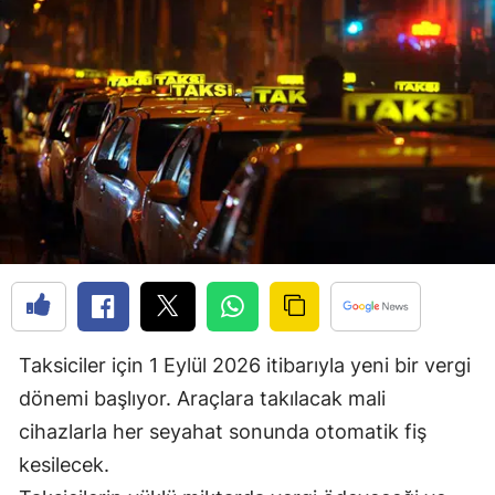
Edirne
Elazığ
Erzincan
Erzurum
Eskişehir
Gaziantep
Giresun
Gümüşhane
Taksiciler için 1 Eylül 2026 itibarıyla yeni bir vergi
Hakkari
dönemi başlıyor. Araçlara takılacak mali
cihazlarla her seyahat sonunda otomatik fiş
Hatay
kesilecek.
Isparta