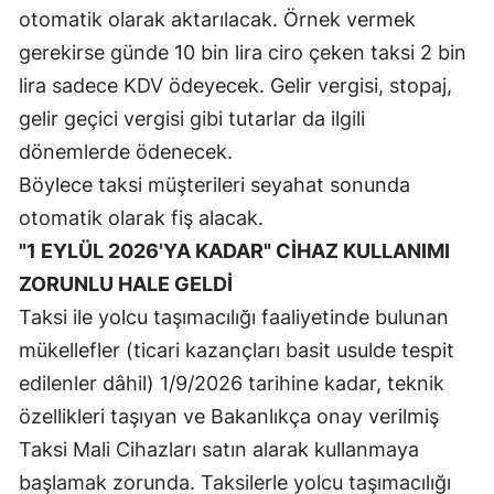
otomatik olarak aktarılacak. Örnek vermek
Samsun
gerekirse günde 10 bin lira ciro çeken taksi 2 bin
Siirt
lira sadece KDV ödeyecek. Gelir vergisi, stopaj,
gelir geçici vergisi gibi tutarlar da ilgili
Sinop
dönemlerde ödenecek.
Sivas
Böylece taksi müşterileri seyahat sonunda
otomatik olarak fiş alacak.
Tekirdağ
"1 EYLÜL 2026'YA KADAR" CİHAZ KULLANIMI
Tokat
ZORUNLU HALE GELDİ
Trabzon
Taksi ile yolcu taşımacılığı faaliyetinde bulunan
mükellefler (ticari kazançları basit usulde tespit
Tunceli
edilenler dâhil) 1/9/2026 tarihine kadar, teknik
Şanlıurfa
özellikleri taşıyan ve Bakanlıkça onay verilmiş
Uşak
Taksi Mali Cihazları satın alarak kullanmaya
başlamak zorunda. Taksilerle yolcu taşımacılığı
Van