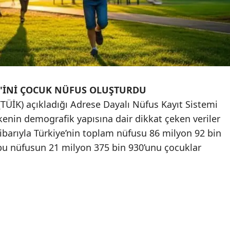
Mersin
İstanbul
İzmir
Kars
'İNİ ÇOCUK NÜFUS OLUŞTURDU
Kastamonu
(TÜİK) açıkladığı Adrese Dayalı Nüfus Kayıt Sistemi
lkenin demografik yapısına dair dikkat çeken veriler
Kayseri
tibarıyla Türkiye’nin toplam nüfusu 86 milyon 92 bin
Kırklareli
 bu nüfusun 21 milyon 375 bin 930’unu çocuklar
Kırşehir
Kocaeli
Konya
Kütahya