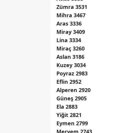
Zümra 3531
Mihra 3467
Aras 3336
Miray 3409
Lina 3334
Miraç 3260
Aslan 3186
Kuzey 3034
Poyraz 2983
Eflin 2952
Alperen 2920
Güneş 2905
Ela 2883
Yiğit 2821
Eymen 2799
Meryem 2743