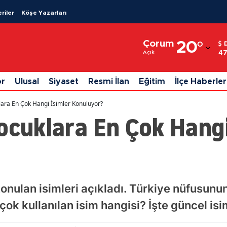
riler
Köşe Yazarları
Adana
Çorum
20
°
Adıyaman
47
Açık
Afyonkarahisar
or
Ulusal
Siyaset
Resmi İlan
Eğitim
İlçe Haberler
Ağrı
lara En Çok Hangi İsimler Konuluyor?
Amasya
ocuklara En Çok Hangi
Ankara
Antalya
Artvin
onulan isimleri açıkladı. Türkiye nüfusunun
Aydın
k kullanılan isim hangisi? İşte güncel isim 
Balıkesir