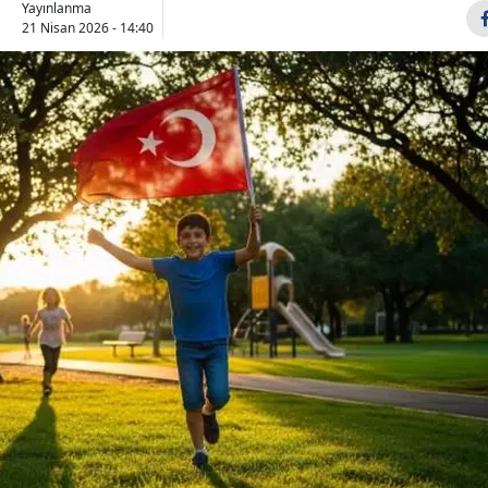
Yayınlanma
Bilecik
21 Nisan 2026 - 14:40
Bingöl
Bitlis
Bolu
Burdur
Bursa
Çanakkale
Çankırı
Çorum
Denizli
Diyarbakır