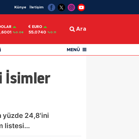
Künye
İletişim
DOLAR
EURO
Ara
,6001
55,0740
%0.06
%0.11
i
MENÜ
 İsimler
 yüzde 24,8'ini
listesi...