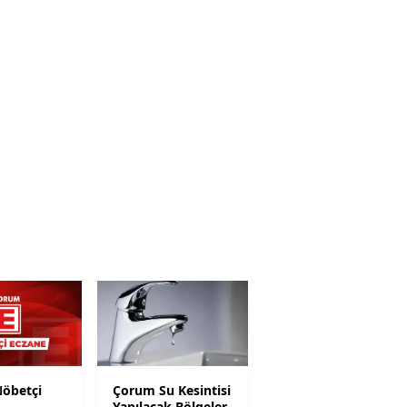
Yalova
Karabük
Kilis
Osmaniye
Düzce
öbetçi
Çorum Su Kesintisi
Yapılacak Bölgeler