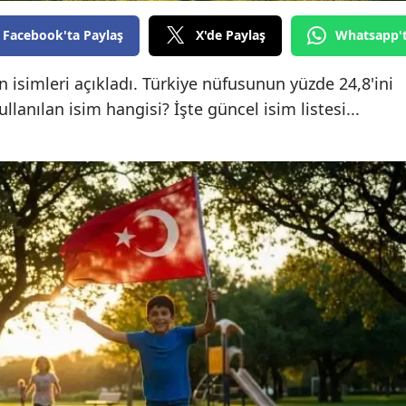
Edirne
Facebook'ta Paylaş
X'de Paylaş
Whatsapp'
Elazığ
 isimleri açıkladı. Türkiye nüfusunun yüzde 24,8'ini
Erzincan
lanılan isim hangisi? İşte güncel isim listesi...
Erzurum
Eskişehir
Gaziantep
Giresun
Gümüşhane
Hakkari
Hatay
Isparta