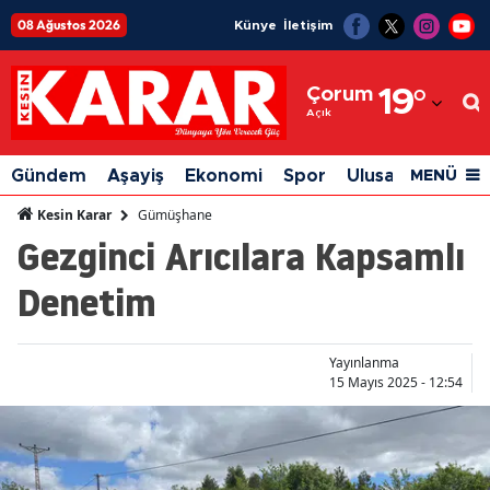
08 Ağustos 2026
Künye
İletişim
Adana
Çorum
19
°
Adıyaman
Açık
Afyonkarahisar
Gündem
Aşayiş
Ekonomi
Spor
Ulusal
Siyaset
MENÜ
Ağrı
Gümüşhane
Kesin Karar
Gezginci Arıcılara Kapsamlı
Amasya
Denetim
Ankara
Antalya
Yayınlanma
Artvin
15 Mayıs 2025 - 12:54
Aydın
Balıkesir