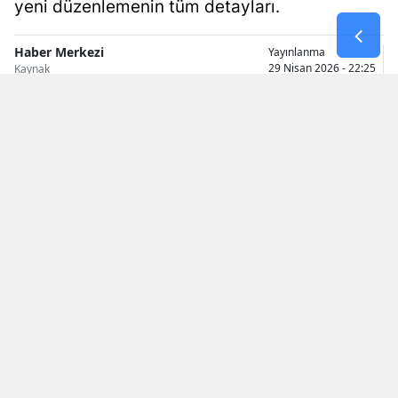
yeni düzenlemenin tüm detayları.
Malatya
Haber Merkezi
Yayınlanma
Manisa
29 Nisan 2026 - 22:25
Kaynak
Kahramanmaraş
Mardin
Muğla
Muş
Nevşehir
Niğde
Ordu
Rize
Sakarya
Araç alım-satımında yıllardır tartışılan şartlardan