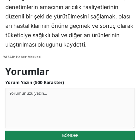
denetimlerin amacının arıcılık faaliyetlerinin
Edirne
düzenli bir şekilde yürütülmesini sağlamak, olası
Elazığ
arı hastalıklarının önüne geçmek ve sonuç olarak
Erzincan
tüketiciye sağlıklı bal ve diğer arı ürünlerinin
ulaştırılması olduğunu kaydetti.
Erzurum
YAZAR: Haber Merkezi
Eskişehir
Yorumlar
Gaziantep
Yorum Yazın (500 Karakter)
Giresun
Gümüşhane
Hakkari
Hatay
GÖNDER
Isparta