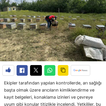
Bilecik
Bingöl
Bitlis
Bolu
Burdur
Bursa
Çanakkale
Çankırı
Çorum
Ekipler tarafından yapılan kontrollerde, arı sağlığı
başta olmak üzere arıcıların kimliklendirme ve
Denizli
kayıt belgeleri, konaklama izinleri ve çevreye
Diyarbakır
uyum gibi konular titizlikle incelendi. Yetkililer, bu