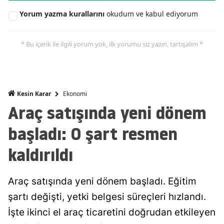
Mersin
Yorum yazma kurallarını
okudum ve kabul ediyorum
İstanbul
* Bu içerik ile ilgili yorum yok, ilk yorumu siz yazın, tartışalım *
İzmir
Kars
Ekonomi
Kesin Karar
Kastamonu
Araç satışında yeni dönem
Kayseri
başladı: O şart resmen
Kırklareli
kaldırıldı
Kırşehir
Kocaeli
Araç satışında yeni dönem başladı. Eğitim
şartı değişti, yetki belgesi süreçleri hızlandı.
Konya
İşte ikinci el araç ticaretini doğrudan etkileyen
Kütahya