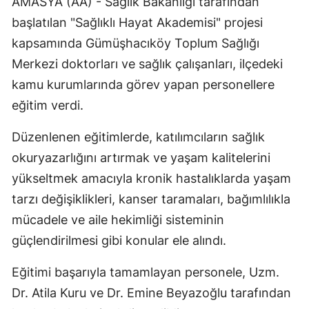
AMASYA (AA) - Sağlık Bakanlığı tarafından
Edirne
başlatılan "Sağlıklı Hayat Akademisi" projesi
kapsamında Gümüşhacıköy Toplum Sağlığı
Elazığ
Merkezi doktorları ve sağlık çalışanları, ilçedeki
Erzincan
kamu kurumlarında görev yapan personellere
Erzurum
eğitim verdi.
Eskişehir
Düzenlenen eğitimlerde, katılımcıların sağlık
okuryazarlığını artırmak ve yaşam kalitelerini
Gaziantep
yükseltmek amacıyla kronik hastalıklarda yaşam
Giresun
tarzı değişiklikleri, kanser taramaları, bağımlılıkla
Gümüşhane
mücadele ve aile hekimliği sisteminin
güçlendirilmesi gibi konular ele alındı.
Hakkari
Hatay
Eğitimi başarıyla tamamlayan personele, Uzm.
Dr. Atila Kuru ve Dr. Emine Beyazoğlu tarafından
Isparta