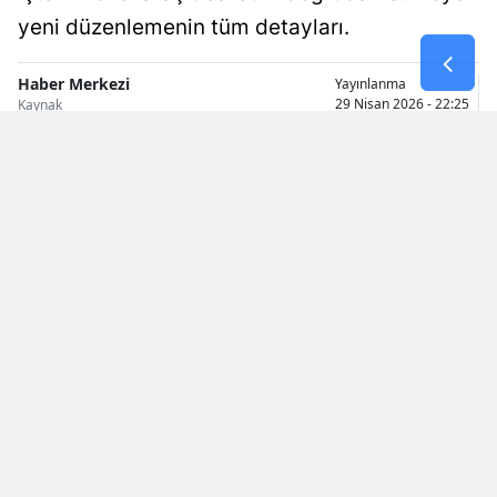
yeni düzenlemenin tüm detayları.
Samsun
Siirt
Haber Merkezi
Yayınlanma
29 Nisan 2026 - 22:25
Kaynak
Sinop
Sivas
Tekirdağ
Tokat
Trabzon
Tunceli
Şanlıurfa
Uşak
Van