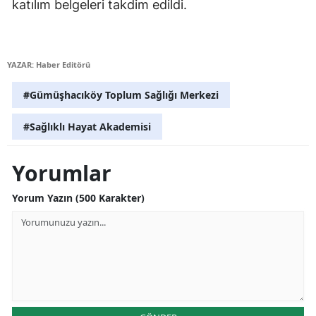
katılım belgeleri takdim edildi.
Mersin
İstanbul
YAZAR: Haber Editörü
İzmir
#Gümüşhacıköy Toplum Sağlığı Merkezi
Kars
#Sağlıklı Hayat Akademisi
Kastamonu
Kayseri
Yorumlar
Kırklareli
Yorum Yazın (500 Karakter)
Kırşehir
Kocaeli
Konya
Kütahya