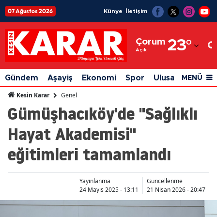
07 Ağustos 2026
Künye
İletişim
Adana
Çorum
23
°
Adıyaman
Açık
Afyonkarahisar
Gündem
Aşayiş
Ekonomi
Spor
Ulusal
Siyaset
MENÜ
Ağrı
Genel
Kesin Karar
Gümüşhacıköy'de "Sağlıklı
Amasya
Hayat Akademisi"
Ankara
eğitimleri tamamlandı
Antalya
Artvin
Yayınlanma
Güncellenme
Aydın
24 Mayıs 2025 - 13:11
21 Nisan 2026 - 20:47
Balıkesir