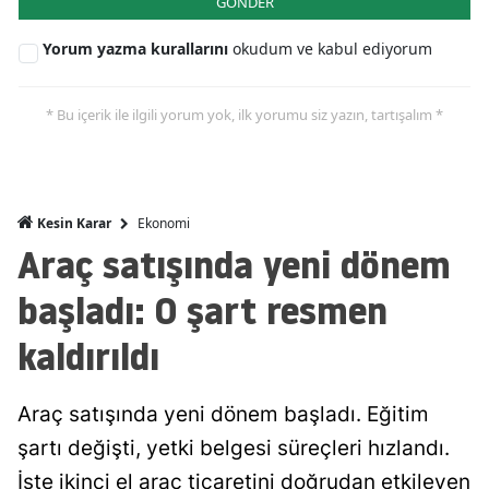
GÖNDER
Malatya
Yorum yazma kurallarını
okudum ve kabul ediyorum
Manisa
* Bu içerik ile ilgili yorum yok, ilk yorumu siz yazın, tartışalım *
Kahramanmaraş
Mardin
Muğla
Ekonomi
Kesin Karar
Araç satışında yeni dönem
Muş
başladı: O şart resmen
Nevşehir
kaldırıldı
Niğde
Ordu
Araç satışında yeni dönem başladı. Eğitim
Rize
şartı değişti, yetki belgesi süreçleri hızlandı.
İşte ikinci el araç ticaretini doğrudan etkileyen
Sakarya