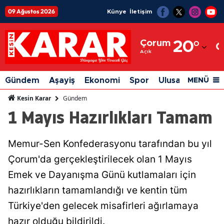
09 Ağustos 2026
Künye
İletişim
Adana
Çorum
20
°
Adıyaman
Açık
Afyonkarahisar
Gündem
Aşayiş
Ekonomi
Spor
Ulusal
Siyaset
MENÜ
Ağrı
Gündem
Kesin Karar
1 Mayıs Hazırlıkları Tamam
Amasya
Ankara
Memur-Sen Konfederasyonu tarafından bu yıl
Antalya
Çorum'da gerçekleştirilecek olan 1 Mayıs
Artvin
Emek ve Dayanışma Günü kutlamaları için
hazırlıkların tamamlandığı ve kentin tüm
Aydın
Türkiye'den gelecek misafirleri ağırlamaya
Balıkesir
hazır olduğu bildirildi.