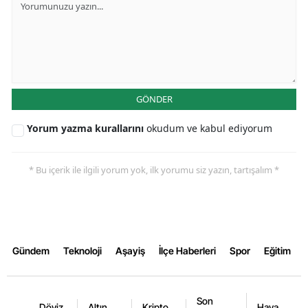
Malatya
Manisa
Kahramanmaraş
GÖNDER
Mardin
Yorum yazma kurallarını
okudum ve kabul ediyorum
Muğla
Muş
* Bu içerik ile ilgili yorum yok, ilk yorumu siz yazın, tartışalım *
Nevşehir
Niğde
Ordu
Gündem
Teknoloji
Aşayiş
İlçe Haberleri
Spor
Eğitim
Rize
Son
Sakarya
Döviz
Altın
Kripto
Hava