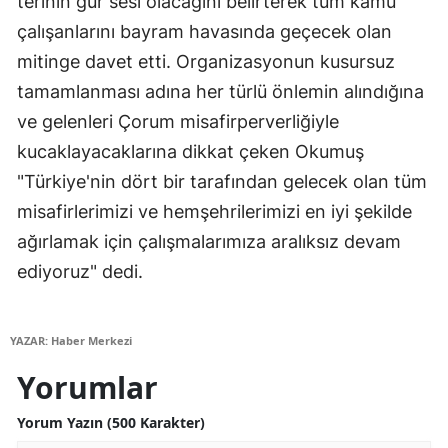
terinin gür sesi olacağını belirterek tüm kamu
Mersin
çalışanlarını bayram havasında geçecek olan
mitinge davet etti. Organizasyonun kusursuz
İstanbul
tamamlanması adına her türlü önlemin alındığına
İzmir
ve gelenleri Çorum misafirperverliğiyle
kucaklayacaklarına dikkat çeken Okumuş
Kars
"Türkiye'nin dört bir tarafından gelecek olan tüm
Kastamonu
misafirlerimizi ve hemşehrilerimizi en iyi şekilde
Kayseri
ağırlamak için çalışmalarımıza aralıksız devam
ediyoruz" dedi.
Kırklareli
Kırşehir
YAZAR: Haber Merkezi
Kocaeli
Yorumlar
Konya
Yorum Yazın (500 Karakter)
Kütahya