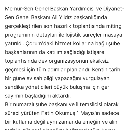
Edirne
Memur-Sen Genel Başkan Yardımcısı ve Diyanet-
Sen Genel Başkanı Ali Yıldız başkanlığında
Elazığ
gerçekleştirilen son hazırlık toplantısında miting
Erzincan
programının detayları ile lojistik süreçler masaya
Erzurum
yatırıldı. Çorum'daki hizmet kollarına bağlı şube
başkanlarının da katılım sağladığı istişare
Eskişehir
toplantısında dev organizasyonun eksiksiz
Gaziantep
geçmesi için tüm adımlar planlandı. Kentin tarihi
bir güne ev sahipliği yapacağını vurgulayan
Giresun
sendika yöneticileri büyük buluşma için geri
Gümüşhane
sayımın başladığını aktardı.
Hakkari
Bir numaralı şube başkanı ve il temsilcisi olarak
süreci yürüten Fatih Okumuş 1 Mayıs'ın sadece
Hatay
bir kutlama değil aynı zamanda emeğin ve alın
Isparta