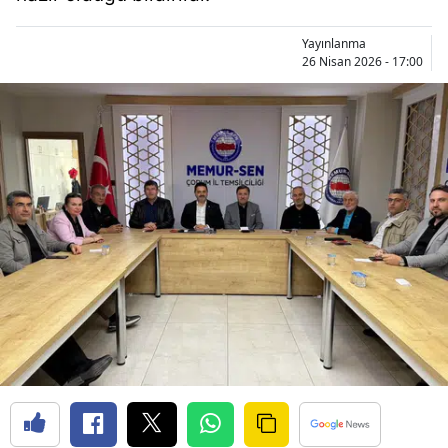
Bilecik
Yayınlanma
Bingöl
26 Nisan 2026 - 17:00
Bitlis
Bolu
Burdur
Bursa
Çanakkale
Çankırı
Çorum
Denizli
Diyarbakır