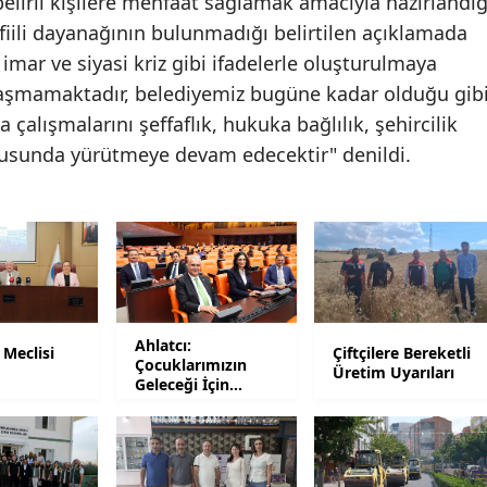
belirli kişilere menfaat sağlamak amacıyla hazırlandığ
 fiili dayanağının bulunmadığı belirtilen açıklamada
Malatya
imar ve siyasi kriz gibi ifadelerle oluşturulmaya
Manisa
ğdaşmamaktadır, belediyemiz bugüne kadar olduğu gib
alışmalarını şeffaflık, hukuka bağlılık, şehircilik
Kahramanmaraş
ltusunda yürütmeye devam edecektir" denildi.
Mardin
Muğla
Muş
Nevşehir
Niğde
Ahlatcı:
 Meclisi
Çiftçilere Bereketli
Çocuklarımızın
ı
Üretim Uyarıları
Geleceği İçin
Ordu
Mesaideyiz
Rize
Sakarya