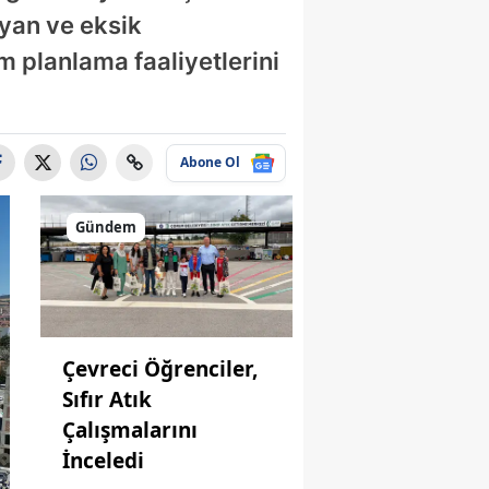
yan ve eksik
m planlama faaliyetlerini
Abone Ol
Gündem
Çevreci Öğrenciler,
Sıfır Atık
Çalışmalarını
İnceledi