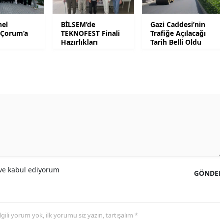
Samsun
el
BİLSEM’de
Gazi Caddesi’nin
Çorum’a
TEKNOFEST Finali
Trafiğe Açılacağı
Siirt
Hazırlıkları
Tarih Belli Oldu
Sinop
Sivas
Tekirdağ
Tokat
Trabzon
Tunceli
e kabul ediyorum
GÖNDE
Şanlıurfa
Uşak
 ilgili yorum yok, ilk yorumu siz yazın, tartışalım *
Van