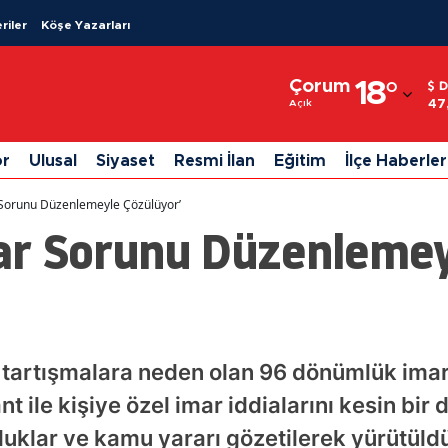
riler
Köşe Yazarları
Adana
Çorum
18
°
D
Adıyaman
47
Açık
Afyonkarahisar
or
Ulusal
Siyaset
Resmi İlan
Eğitim
İlçe Haberler
Ağrı
r Sorunu Düzenlemeyle Çözülüyor’
Amasya
mar Sorunu Düzenleme
Ankara
Antalya
Artvin
tartışmalara neden olan 96 dönümlük imar 
Aydın
t ile kişiye özel imar iddialarını kesin bir 
Balıkesir
uklar ve kamu yararı gözetilerek yürütül