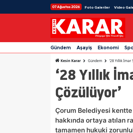
07 Ağustos 2026
Foto Galeriler
Video Gale
Gündem
Aşayiş
Ekonomi
Sp
Gündem
‘28 Yıllık İma
Kesin Karar
‘28 Yıllık İ
Çözülüyor’
Çorum Belediyesi kentte 
hakkında ortaya atılan ran
tamamen hukuki zorunlul