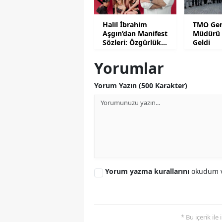
Halil İbrahim
TMO Gen
Aşgın’dan Manifest
Müdürü 
Sözleri: Özgürlük
Geldi
Değildir!
Yorumlar
Yorum Yazın (500 Karakter)
Yorum yazma kurallarını
okudum v
* Bu içerik ile