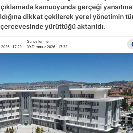
 açıklamada kamuoyunda gerçeği yansıtma
Bilecik
ldığına dikkat çekilerek yerel yönetimin tü
Bingöl
çerçevesinde yürüttüğü aktarıldı.
Bitlis
Güncellenme
Bolu
2026 - 17:20
09 Temmuz 2026 - 17:32
Burdur
Bursa
Çanakkale
Çankırı
Çorum
Denizli
Diyarbakır