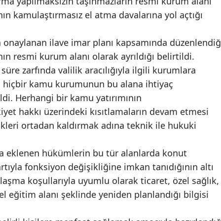
rma yapılmaksızın taşınmazların resmi kurum alanı
nın kamulaştırmasız el atma davalarına yol açtığı
Mersin
İstanbul
a onaylanan ilave imar planı kapsamında düzenlendiğ
İzmir
ın resmi kurum alanı olarak ayrıldığı belirtildi.
süre zarfında valilik aracılığıyla ilgili kurumlara
Kars
 hiçbir kamu kurumunun bu alana ihtiyaç
Kastamonu
ldi. Herhangi bir kamu yatırımının
iyet hakkı üzerindeki kısıtlamaların devam etmesi
Kayseri
kleri ortadan kaldırmak adına teknik ile hukuki
Kırklareli
 eklenen hükümlerin bu tür alanlarda konut
Kırşehir
tıyla fonksiyon değişikliğine imkan tanıdığının altı
Kocaeli
ılaşma koşullarıyla uyumlu olarak ticaret, özel sağlık,
zel eğitim alanı şeklinde yeniden planlandığı bilgisi
Konya
Kütahya