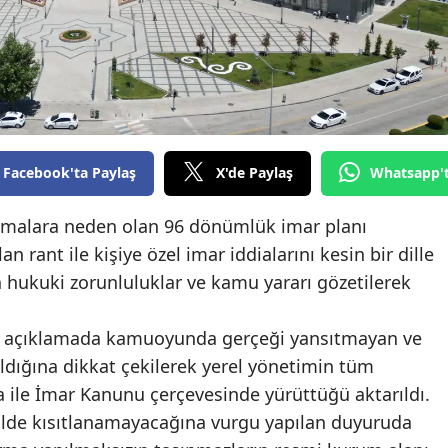
Edirne
Elazığ
Erzincan
Erzurum
Facebook'ta Paylaş
X'de Paylaş
Whatsapp'
Eskişehir
ışmalara neden olan 96 dönümlük imar planı
Gaziantep
an rant ile kişiye özel imar iddialarını kesin bir dille
Giresun
hukuki zorunluluklar ve kamu yararı gözetilerek
Gümüşhane
n açıklamada kamuoyunda gerçeği yansıtmayan ve
Hakkari
ldığına dikkat çekilerek yerel yönetimin tüm
a ile İmar Kanunu çerçevesinde yürüttüğü aktarıldı.
Hatay
ilde kısıtlanamayacağına vurgu yapılan duyuruda
Isparta