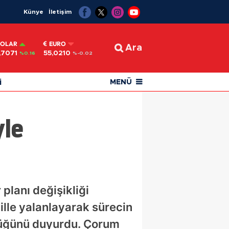
Künye
İletişim
OLAR
EURO
Ara
,7071
55,0210
%0.16
%-0.02
i
MENÜ
yle
planı değişikliği
dille yalanlayarak sürecin
düğünü duyurdu. Çorum