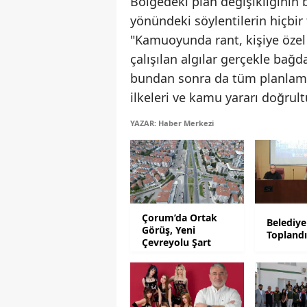
Bölgedeki plan değişikliğinin 
yönündeki söylentilerin hiçbir
"Kamuoyunda rant, kişiye özel 
çalışılan algılar gerçekle ba
bundan sonra da tüm planlama ç
ilkeleri ve kamu yararı doğru
YAZAR: Haber Merkezi
Çorum’da Ortak
Belediye
Görüş, Yeni
Topland
Çevreyolu Şart