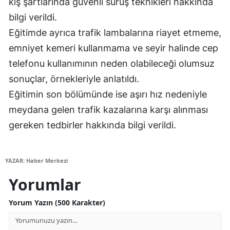
kış şartlarında güvenli sürüş teknikleri hakkında
Edirne
bilgi verildi.
Eğitimde ayrıca trafik lambalarına riayet etmeme,
Elazığ
emniyet kemeri kullanmama ve seyir halinde cep
Erzincan
telefonu kullanımının neden olabileceği olumsuz
Erzurum
sonuçlar, örnekleriyle anlatıldı.
Eğitimin son bölümünde ise aşırı hız nedeniyle
Eskişehir
meydana gelen trafik kazalarına karşı alınması
Gaziantep
gereken tedbirler hakkında bilgi verildi.
Giresun
Gümüşhane
YAZAR: Haber Merkezi
Yorumlar
Hakkari
Hatay
Yorum Yazın (500 Karakter)
Isparta