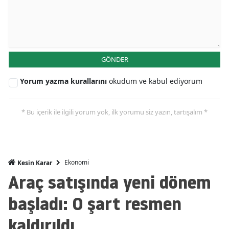
Mersin
İstanbul
İzmir
GÖNDER
Kars
Yorum yazma kurallarını
okudum ve kabul ediyorum
Kastamonu
* Bu içerik ile ilgili yorum yok, ilk yorumu siz yazın, tartışalım *
Kayseri
Kırklareli
Kırşehir
Ekonomi
Kesin Karar
Araç satışında yeni dönem
Kocaeli
başladı: O şart resmen
Konya
kaldırıldı
Kütahya