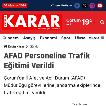
08 Ağustos 2026
Künye
İletişim
Adana
Çorum
19
°
Adıyaman
Açık
Afyonkarahisar
Gündem
Aşayiş
Ekonomi
Spor
Ulusal
Siyaset
MENÜ
Ağrı
Gündem
Kesin Karar
AFAD Personeline Trafik
Amasya
Eğitimi Verildi
Ankara
Antalya
Çorum'da İl Afet ve Acil Durum (AFAD)
Artvin
Müdürlüğü görevlilerine jandarma ekiplerince
Aydın
trafik eğitimi verildi.
Balıkesir
Yayınlanma