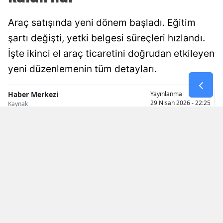
Malatya
Araç satışında yeni dönem başladı. Eğitim
Manisa
şartı değişti, yetki belgesi süreçleri hızlandı.
İşte ikinci el araç ticaretini doğrudan etkileyen
Kahramanmaraş
yeni düzenlemenin tüm detayları.
Mardin
Haber Merkezi
Yayınlanma
Muğla
29 Nisan 2026 - 22:25
Kaynak
Muş
Nevşehir
Niğde
Ordu
Rize
Sakarya