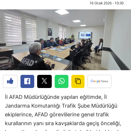
16 Ocak 2026 - 10:30
Bilecik
Bingöl
Bitlis
Bolu
Burdur
Bursa
Çanakkale
Çankırı
İl AFAD Müdürlüğünde yapılan eğitimde, İl
Çorum
Jandarma Komutanlığı Trafik Şube Müdürlüğü
ekiplerince, AFAD görevlilerine genel trafik
Denizli
kurallarının yanı sıra kavşaklarda geçiş önceliği,
Diyarbakır