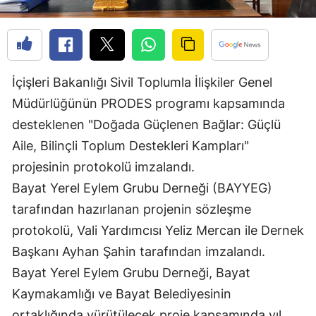
Edirne
Elazığ
Erzincan
İçişleri Bakanlığı Sivil Toplumla İlişkiler Genel
Müdürlüğünün PRODES programı kapsamında
Erzurum
desteklenen "Doğada Güçlenen Bağlar: Güçlü
Eskişehir
Aile, Bilinçli Toplum Destekleri Kampları"
Gaziantep
projesinin protokolü imzalandı.
Bayat Yerel Eylem Grubu Derneği (BAYYEG)
Giresun
tarafından hazırlanan projenin sözleşme
Gümüşhane
protokolü, Vali Yardımcısı Yeliz Mercan ile Dernek
Hakkari
Başkanı Ayhan Şahin tarafından imzalandı.
Bayat Yerel Eylem Grubu Derneği, Bayat
Hatay
Kaymakamlığı ve Bayat Belediyesinin
Isparta
ortaklığında yürütülecek proje kapsamında yıl