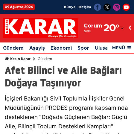
09 Ağustos 2026
Künye
İletişim
Adana
Çorum
20
°
Adıyaman
Açık
Afyonkarahisar
Gündem
Aşayiş
Ekonomi
Spor
Ulusal
Siyaset
MENÜ
Ağrı
Gündem
Kesin Karar
Afet Bilinci ve Aile Bağları
Amasya
Doğaya Taşınıyor
Ankara
Antalya
İçişleri Bakanlığı Sivil Toplumla İlişkiler Genel
Artvin
Müdürlüğünün PRODES programı kapsamında
Aydın
desteklenen "Doğada Güçlenen Bağlar: Güçlü
Aile, Bilinçli Toplum Destekleri Kampları"
Balıkesir