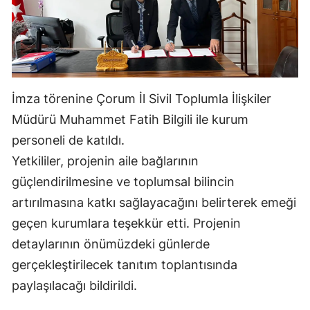
Samsun
Siirt
Sinop
İmza törenine Çorum İl Sivil Toplumla İlişkiler
Sivas
Müdürü Muhammet Fatih Bilgili ile kurum
Tekirdağ
personeli de katıldı.
Yetkililer, projenin aile bağlarının
Tokat
güçlendirilmesine ve toplumsal bilincin
Trabzon
artırılmasına katkı sağlayacağını belirterek emeği
Tunceli
geçen kurumlara teşekkür etti. Projenin
detaylarının önümüzdeki günlerde
Şanlıurfa
gerçekleştirilecek tanıtım toplantısında
Uşak
paylaşılacağı bildirildi.
Van