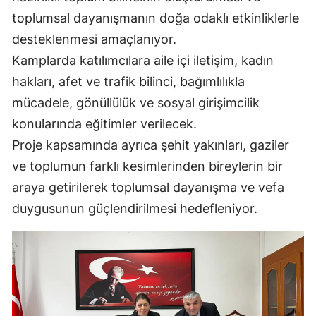
toplumsal dayanışmanın doğa odaklı etkinliklerle
Malatya
desteklenmesi amaçlanıyor.
Manisa
Kamplarda katılımcılara aile içi iletişim, kadın
Kahramanmaraş
hakları, afet ve trafik bilinci, bağımlılıkla
mücadele, gönüllülük ve sosyal girişimcilik
Mardin
konularında eğitimler verilecek.
Muğla
Proje kapsamında ayrıca şehit yakınları, gaziler
ve toplumun farklı kesimlerinden bireylerin bir
Muş
araya getirilerek toplumsal dayanışma ve vefa
Nevşehir
duygusunun güçlendirilmesi hedefleniyor.
Niğde
Ordu
Rize
Sakarya