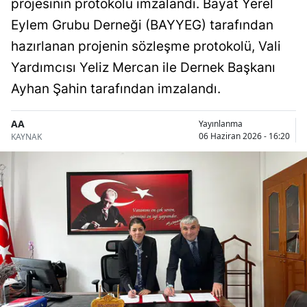
projesinin protokolü imzalandı. Bayat Yerel
Bilecik
Eylem Grubu Derneği (BAYYEG) tarafından
Bingöl
hazırlanan projenin sözleşme protokolü, Vali
Yardımcısı Yeliz Mercan ile Dernek Başkanı
Bitlis
Ayhan Şahin tarafından imzalandı.
Bolu
AA
Yayınlanma
Burdur
06 Haziran 2026 - 16:20
KAYNAK
Bursa
Çanakkale
Çankırı
Çorum
Denizli
Diyarbakır