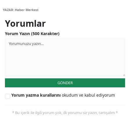
YAZAR: Haber Merkezi
Yozgat
Yorumlar
Zonguldak
Yorum Yazın (500 Karakter)
Aksaray
Bayburt
Karaman
Kırıkkale
Batman
GÖNDER
Şırnak
Yorum yazma kurallarını
okudum ve kabul ediyorum
Bartın
* Bu içerik ile ilgili yorum yok, ilk yorumu siz yazın, tartışalım *
Ardahan
Iğdır