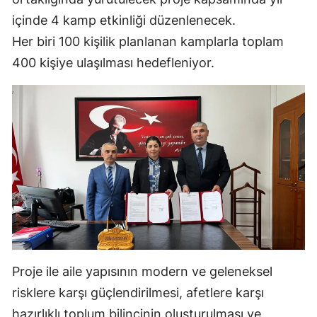
Mersin
içinde 4 kamp etkinliği düzenlenecek.
Her biri 100 kişilik planlanan kamplarla toplam
İstanbul
400 kişiye ulaşılması hedefleniyor.
İzmir
Kars
Kastamonu
Kayseri
Kırklareli
Kırşehir
Kocaeli
Proje ile aile yapısının modern ve geleneksel
Konya
risklere karşı güçlendirilmesi, afetlere karşı
Kütahya
hazırlıklı toplum bilincinin oluşturulması ve