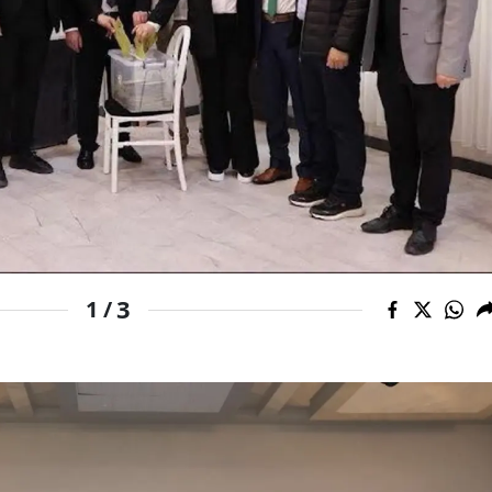
Mersin
İstanbul
İzmir
Kars
Kastamonu
Kayseri
Kırklareli
3
1 /
Kırşehir
Kocaeli
Konya
Kütahya