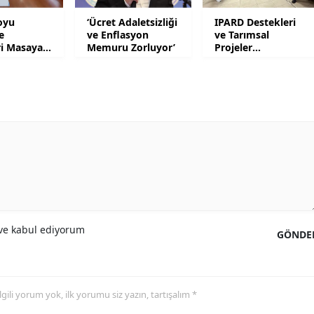
oyu
‘Ücret Adaletsizliği
IPARD Destekleri
Yalova
e
ve Enflasyon
ve Tarımsal
ri Masaya
Memuru Zorluyor’
Projeler
Karabük
Gündemde
Kilis
Osmaniye
Düzce
e kabul ediyorum
GÖNDE
 ilgili yorum yok, ilk yorumu siz yazın, tartışalım *