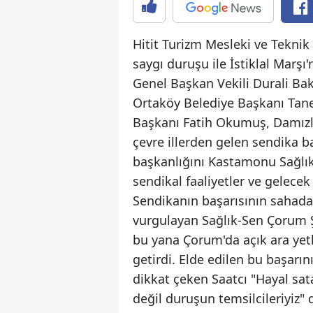
Hitit Turizm Mesleki ve Tekni
saygı duruşu ile İstiklal Marş
Genel Başkan Vekili Durali Ba
Ortaköy Belediye Başkanı Taner
Başkanı Fatih Okumuş, Damızlık 
çevre illerden gelen sendika ba
başkanlığını Kastamonu Sağlı
sendikal faaliyetler ve gelece
Sendikanın başarısının sahad
vurgulayan Sağlık-Sen Çorum 
bu yana Çorum'da açık ara yetk
getirdi. Elde edilen bu başarı
dikkat çeken Saatcı "Hayal sata
değil duruşun temsilcileriyiz" 