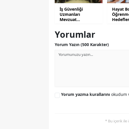
İş Güvenliği
Hayat B
Uzmanları
Öğrenm
Mevzuat
Hedefle
Uygulamalarını
Yatırıldı
Anlattı
Yorumlar
Yorum Yazın (500 Karakter)
Yorum yazma kurallarını
okudum v
* Bu içerik ile