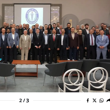
Malatya
Manisa
Kahramanmaraş
Mardin
Muğla
Muş
Nevşehir
Niğde
Ordu
Rize
3
2 /
Sakarya