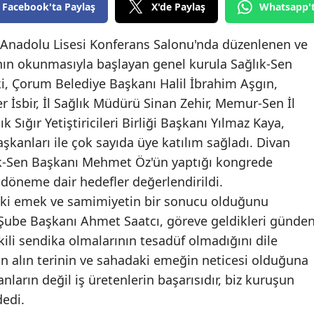
Facebook'ta Paylaş
X'de Paylaş
Whatsapp'
Bilecik
k Anadolu Lisesi Konferans Salonu'nda düzenlenen ve
Bingöl
ı'nın okunmasıyla başlayan genel kurula Sağlık-Sen
Bitlis
ki, Çorum Belediye Başkanı Halil İbrahim Aşgın,
Bolu
 İsbir, İl Sağlık Müdürü Sinan Zehir, Memur-Sen İl
Sığır Yetiştiricileri Birliği Başkanı Yılmaz Kaya,
Burdur
şkanları ile çok sayıda üye katılım sağladı. Divan
Bursa
k-Sen Başkanı Mehmet Öz'ün yaptığı kongrede
k döneme dair hedefler değerlendirildi.
Çanakkale
aki emek ve samimiyetin bir sonucu olduğunu
Çankırı
Şube Başkanı Ahmet Saatcı, göreve geldikleri günde
ili sendika olmalarının tesadüf olmadığını dile
Çorum
nın alın terinin ve sahadaki emeğin neticesi olduğuna
Denizli
nların değil iş üretenlerin başarısıdır, biz kuruşun
dedi.
Diyarbakır