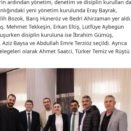
in ardından yönetim, denetim ve disiplin kurulları d
Edirne
anlığındaki yeni yönetim kurulunda Eray Bayrak,
lih Bozok, Barış Hüneröz ve Bedri Ahirzaman yer aldı
Elazığ
, Mehmet Tekkeşin, Erkan Eltiş, Lütfüye Aybegün
Erzincan
uşurken disiplin kuruluna ise İbrahim Gümüş,
 Aziz Baysa ve Abdullah Emre Terziöz seçildi. Ayrıca
Erzurum
legeleri olarak Ahmet Saatci, Türker Temiz ve Rüştü
Eskişehir
Gaziantep
Giresun
Gümüşhane
Hakkari
Hatay
Isparta