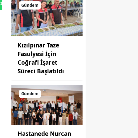
tan Gönder
Gündem
Kızılpınar Taze
Fasulyesi İçin
Coğrafi İşaret
Süreci Başlatıldı
Gündem
n
Hastanede Nurcan