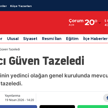
riler
Köşe Yazarları
Adana
Çorum
20
°
Adıyaman
4
Açık
Afyonkarahisar
or
Ulusal
Siyaset
Resmi İlan
Eğitim
İlçe Haberler
Ağrı
Güven Tazeledi
Amasya
ı Güven Tazeledi
Ankara
Antalya
nin yedinci olağan genel kurulunda mevc
tazeledi.
Artvin
Aydın
Yayınlanma
19 Nisan 2026 - 14:20
Balıkesir