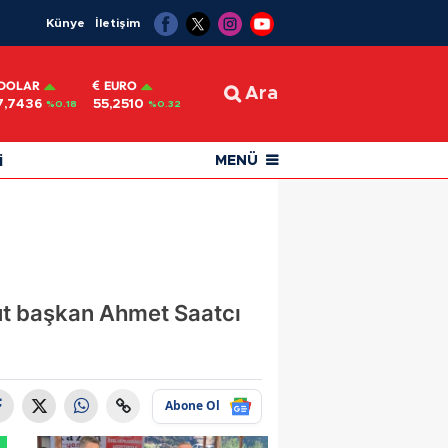
Künye
İletişim
DOLAR
EURO
Ara
7,7436
55,2510
%0.18
%0.32
i
MENÜ
ut başkan Ahmet Saatcı
Abone Ol