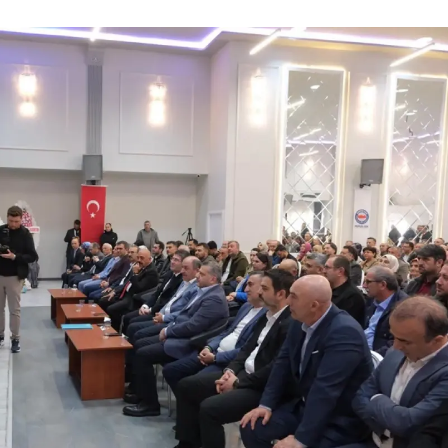
Samsun
Siirt
Sinop
Sivas
Tekirdağ
Tokat
Trabzon
Tunceli
Şanlıurfa
Uşak
Van