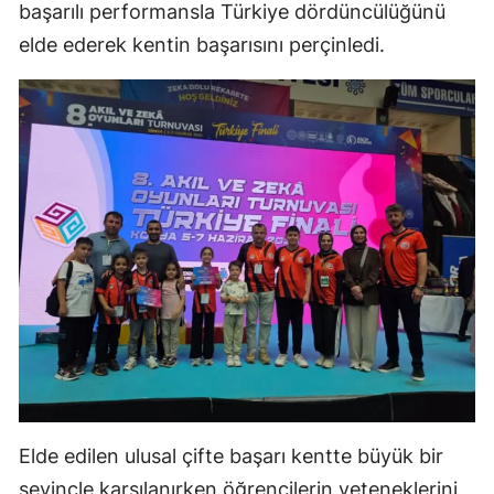
başarılı performansla Türkiye dördüncülüğünü
Samsun
elde ederek kentin başarısını perçinledi.
Siirt
Sinop
Sivas
Tekirdağ
Tokat
Trabzon
Tunceli
Şanlıurfa
Uşak
Elde edilen ulusal çifte başarı kentte büyük bir
sevinçle karşılanırken öğrencilerin yeteneklerini
Van