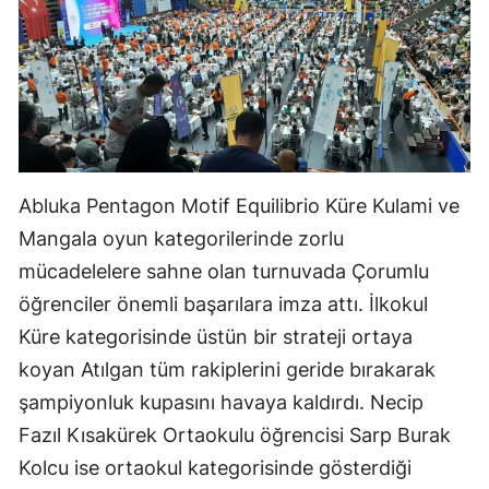
Malatya
Manisa
Kahramanmaraş
Mardin
Abluka Pentagon Motif Equilibrio Küre Kulami ve
Muğla
Mangala oyun kategorilerinde zorlu
Muş
mücadelelere sahne olan turnuvada Çorumlu
Nevşehir
öğrenciler önemli başarılara imza attı. İlkokul
Küre kategorisinde üstün bir strateji ortaya
Niğde
koyan Atılgan tüm rakiplerini geride bırakarak
Ordu
şampiyonluk kupasını havaya kaldırdı. Necip
Fazıl Kısakürek Ortaokulu öğrencisi Sarp Burak
Rize
Kolcu ise ortaokul kategorisinde gösterdiği
Sakarya