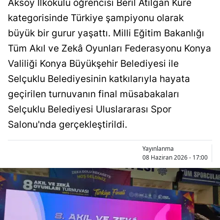
Aksoy İlkokulu öğrencisi Beril Atılgan Küre
Bilecik
kategorisinde Türkiye şampiyonu olarak
Bingöl
büyük bir gurur yaşattı. Milli Eğitim Bakanlığı
Tüm Akıl ve Zekâ Oyunları Federasyonu Konya
Bitlis
Valiliği Konya Büyükşehir Belediyesi ile
Bolu
Selçuklu Belediyesinin katkılarıyla hayata
Burdur
geçirilen turnuvanın final müsabakaları
Selçuklu Belediyesi Uluslararası Spor
Bursa
Salonu'nda gerçekleştirildi.
Çanakkale
Yayınlanma
Çankırı
08 Haziran 2026 - 17:00
Çorum
Denizli
Diyarbakır