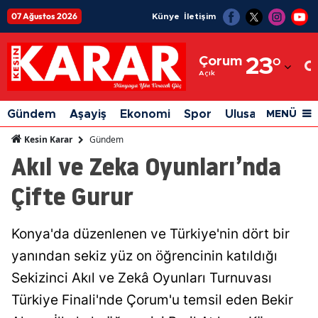
07 Ağustos 2026
Künye
İletişim
Adana
Çorum
23
°
Adıyaman
Açık
Afyonkarahisar
Gündem
Aşayiş
Ekonomi
Spor
Ulusal
Siyaset
MENÜ
Ağrı
Gündem
Kesin Karar
Akıl ve Zeka Oyunları’nda
Amasya
Çifte Gurur
Ankara
Antalya
Konya'da düzenlenen ve Türkiye'nin dört bir
Artvin
yanından sekiz yüz on öğrencinin katıldığı
Aydın
Sekizinci Akıl ve Zekâ Oyunları Turnuvası
Türkiye Finali'nde Çorum'u temsil eden Bekir
Balıkesir