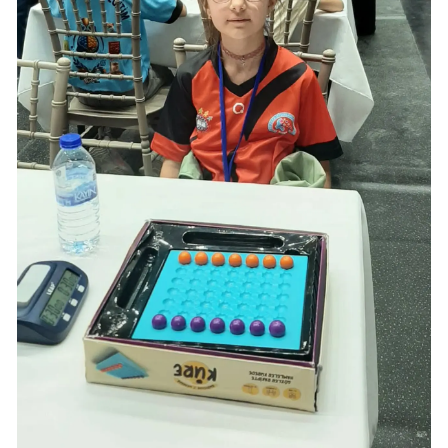
Yalova
Karabük
Kilis
Osmaniye
Düzce