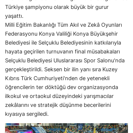
Türkiye şampiyonu olarak büyük bir gurur
Mersin
yaşattı.
İstanbul
Milli Eğitim Bakanlığı Tüm Akıl ve Zekâ Oyunları
İzmir
Federasyonu Konya Valiliği Konya Büyükşehir
Belediyesi ile Selçuklu Belediyesinin katkılarıyla
Kars
hayata geçirilen turnuvanın final müsabakaları
Kastamonu
Selçuklu Belediyesi Uluslararası Spor Salonu'nda
Kayseri
gerçekleştirildi. Seksen bir ilin yanı sıra Kuzey
Kıbrıs Türk Cumhuriyeti'nden de yetenekli
Kırklareli
öğrencilerin ter döktüğü dev organizasyonda
Kırşehir
ilkokul ve ortaokul düzeyindeki yarışmacılar
zekâlarını ve stratejik düşünme becerilerini
Kocaeli
kıyasıya sergiledi.
Konya
Kütahya