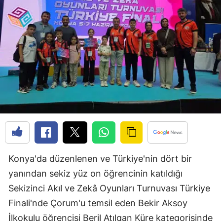
Edirne
Elazığ
Erzincan
Erzurum
Eskişehir
Gaziantep
Giresun
Gümüşhane
Konya'da düzenlenen ve Türkiye'nin dört bir
yanından sekiz yüz on öğrencinin katıldığı
Hakkari
Sekizinci Akıl ve Zekâ Oyunları Turnuvası Türkiye
Hatay
Finali'nde Çorum'u temsil eden Bekir Aksoy
Isparta
İlkokulu öğrencisi Beril Atılgan Küre kategorisinde