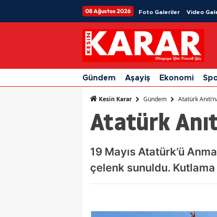
08 Ağustos 2026
Foto Galeriler
Video Gale
Gündem
Aşayiş
Ekonomi
Sp
Gündem
Atatürk Anıtı’
Kesin Karar
Atatürk Anıt
19 Mayıs Atatürk’ü Anma,
çelenk sunuldu. Kutlama 