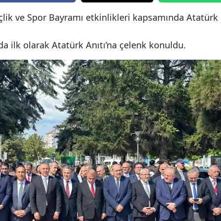
Edirne
lik ve Spor Bayramı etkinlikleri kapsamında Atatürk
Elazığ
a ilk olarak Atatürk Anıtı’na çelenk konuldu.
Erzincan
Erzurum
Eskişehir
Gaziantep
Giresun
Gümüşhane
Hakkari
Hatay
Isparta