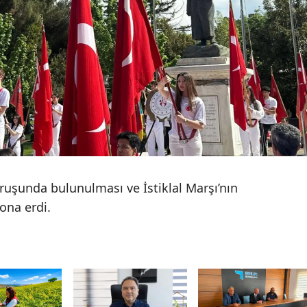
Samsun
Siirt
Sinop
Sivas
Tekirdağ
Tokat
uşunda bulunulması ve İstiklal Marşı’nın
Trabzon
ona erdi.
Tunceli
Şanlıurfa
Uşak
Van