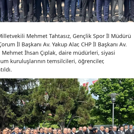
Mersin
İstanbul
İzmir
lletvekili Mehmet Tahtasız, Gençlik Spor İl Müdürü
orum İl Başkanı Av. Yakup Alar, CHP İl Başkanı Av.
Kars
 Mehmet İhsan Çıplak, daire müdürleri, siyasi
Kastamonu
plum kuruluşlarının temsilcileri, öğrenciler,
tıldı.
Kayseri
Kırklareli
Kırşehir
Kocaeli
Konya
Kütahya