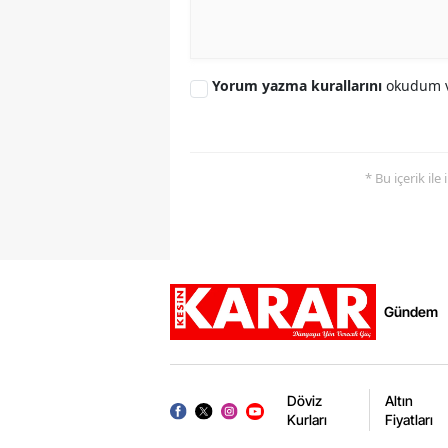
Yorum yazma kurallarını
okudum v
* Bu içerik ile
Gündem
Döviz
Altın
Kurları
Fiyatları