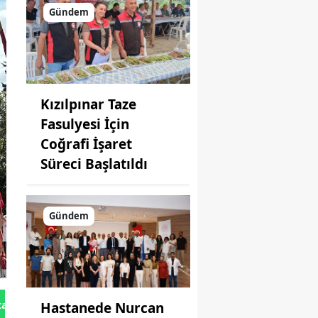
Gündem
Kızılpınar Taze
Fasulyesi İçin
Coğrafi İşaret
Süreci Başlatıldı
Gündem
tan Gönder
Hastanede Nurcan