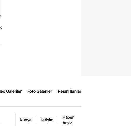
R
eo Galeriler
Foto Galeriler
Resmi İlanlar
Haber
Künye
İletişim
r
Arşivi