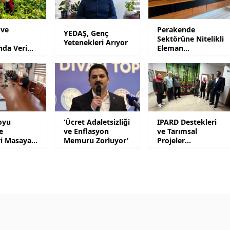
Yozgat
 ve
Perakende
YEDAŞ, Genç
Sektörüne Nitelikli
Zonguldak
Yetenekleri Arıyor
ında Verim
Eleman
Yetiştirilecek
Aksaray
Bayburt
Karaman
oyu
‘Ücret Adaletsizliği
IPARD Destekleri
Kırıkkale
e
ve Enflasyon
ve Tarımsal
ri Masaya
Memuru Zorluyor’
Projeler
Batman
Gündemde
Şırnak
Bartın
Ardahan
Iğdır