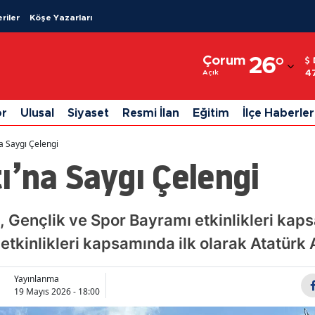
riler
Köşe Yazarları
Adana
Çorum
26
°
Adıyaman
4
Açık
Afyonkarahisar
or
Ulusal
Siyaset
Resmi İlan
Eğitim
İlçe Haberler
Ağrı
na Saygı Çelengi
Amasya
ı’na Saygı Çelengi
Ankara
Antalya
 Gençlik ve Spor Bayramı etkinlikleri kaps
etkinlikleri kapsamında ilk olarak Atatürk 
Artvin
Aydın
Yayınlanma
19 Mayıs 2026 - 18:00
Balıkesir