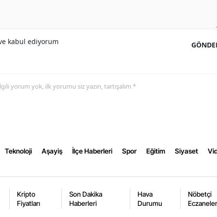
Yalova
Karabük
e kabul ediyorum
GÖNDE
Kilis
Osmaniye
 ilgili yorum yok, ilk yorumu siz yazın, tartışalım *
Düzce
Teknoloji
Aşayiş
İlçe Haberleri
Spor
Eğitim
Siyaset
Vid
Kripto
Son Dakika
Hava
Nöbetçi
Fiyatları
Haberleri
Durumu
Eczanele