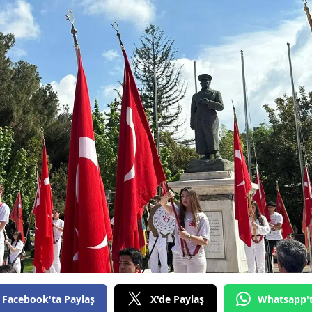
Bilecik
Bingöl
Bitlis
Bolu
Burdur
Bursa
Çanakkale
Çankırı
Çorum
Denizli
Facebook'ta Paylaş
X'de Paylaş
Whatsapp'
Diyarbakır