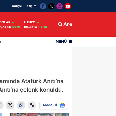
Künye
İletişim
DOLAR
EURO
Ara
7,7436
55,2510
%0.18
%0.32
i
MENÜ
amında Atatürk Anıtı’na
Anıtı’na çelenk konuldu.
Abone Ol