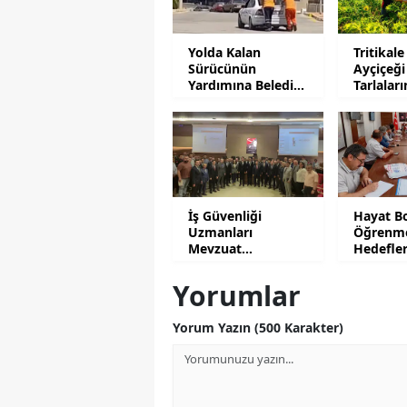
Yolda Kalan
Tritikale
Sürücünün
Ayçiçeği
Yardımına Belediye
Tarlalar
Personeli Koştu
Mesaisi
İş Güvenliği
Hayat B
Uzmanları
Öğrenm
Mevzuat
Hedefle
Uygulamalarını
Yatırıldı
Anlattı
Yorumlar
Yorum Yazın (500 Karakter)