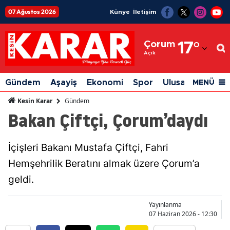
07 Ağustos 2026
Künye
İletişim
Adana
Çorum
17
°
Adıyaman
Açık
Afyonkarahisar
Gündem
Aşayiş
Ekonomi
Spor
Ulusal
Siyaset
MENÜ
Ağrı
Gündem
Kesin Karar
Bakan Çiftçi, Çorum’daydı
Amasya
Ankara
İçişleri Bakanı Mustafa Çiftçi, Fahri
Antalya
Hemşehrilik Beratını almak üzere Çorum’a
Artvin
geldi.
Aydın
Yayınlanma
07 Haziran 2026 - 12:30
Balıkesir