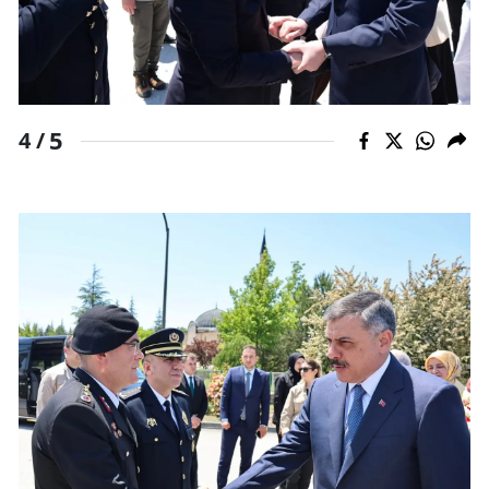
Samsun
Siirt
Sinop
5
4 /
Sivas
Tekirdağ
Tokat
Trabzon
Tunceli
Şanlıurfa
Uşak
Van