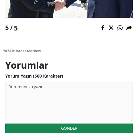
Yozgat
Zonguldak
5
5 /
Aksaray
Bayburt
YAZAR: Haber Merkezi
Yorumlar
Karaman
Kırıkkale
Yorum Yazın (500 Karakter)
Batman
Şırnak
Bartın
Ardahan
GÖNDER
Iğdır