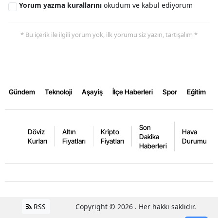
Yorum yazma kurallarını
okudum ve kabul ediyorum
Yalova
* Bu içerik ile ilgili yorum yok, ilk yorumu siz yazın, tartışalım *
Karabük
Kilis
Osmaniye
Gündem
Teknoloji
Aşayiş
İlçe Haberleri
Spor
Eğitim
Düzce
Son
Döviz
Altın
Kripto
Hava
Dakika
Kurları
Fiyatları
Fiyatları
Durumu
Haberleri
RSS
Copyright © 2026 . Her hakkı saklıdır.