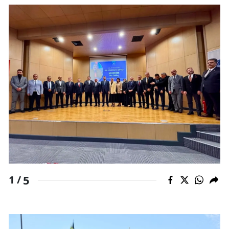
Edirne
Elazığ
Erzincan
Erzurum
Eskişehir
Gaziantep
Giresun
Gümüşhane
5
1 /
Hakkari
Hatay
Isparta