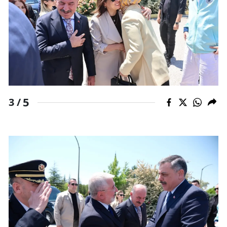
Malatya
Manisa
Kahramanmaraş
Mardin
Muğla
5
3 /
Muş
Nevşehir
Niğde
Ordu
Rize
Sakarya