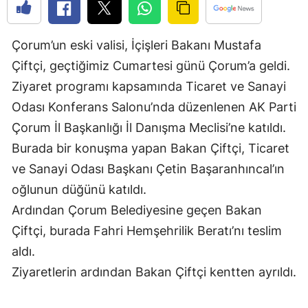
Bilecik
Bingöl
Çorum’un eski valisi, İçişleri Bakanı Mustafa
Çiftçi, geçtiğimiz Cumartesi günü Çorum’a geldi.
Bitlis
Ziyaret programı kapsamında Ticaret ve Sanayi
Bolu
Odası Konferans Salonu’nda düzenlenen AK Parti
Çorum İl Başkanlığı İl Danışma Meclisi’ne katıldı.
Burdur
Burada bir konuşma yapan Bakan Çiftçi, Ticaret
Bursa
ve Sanayi Odası Başkanı Çetin Başaranhıncal’ın
Çanakkale
oğlunun düğünü katıldı.
Ardından Çorum Belediyesine geçen Bakan
Çankırı
Çiftçi, burada Fahri Hemşehrilik Beratı’nı teslim
Çorum
aldı.
Denizli
Ziyaretlerin ardından Bakan Çiftçi kentten ayrıldı.
Diyarbakır