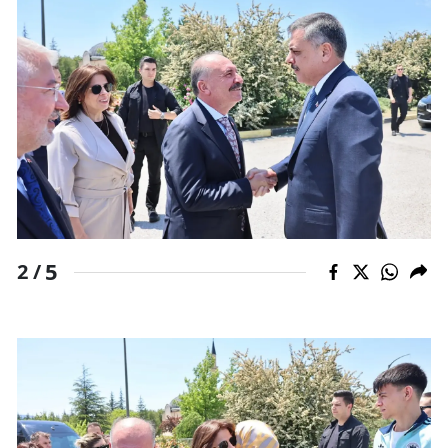
Mersin
İstanbul
İzmir
Kars
Kastamonu
Kayseri
5
2 /
Kırklareli
Kırşehir
Kocaeli
Konya
Kütahya