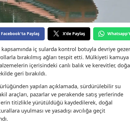
Edirne
Elazığ
Erzincan
Facebook'ta Paylaş
X'de Paylaş
Whatsapp'
Erzurum
u kapsamında iç sularda kontrol botuyla devriye geze
Eskişehir
yollarla bırakılmış ağları tespit etti. Mülkiyeti kamuya
zemelerin içerisindeki canlı balık ve kerevitler, doğa
Gaziantep
kilde geri bırakıldı.
Giresun
rlüğünden yapılan açıklamada, sürdürülebilir su
Gümüşhane
nakil araçları, pazarlar ve perakende satış yerlerinde
erin titizlikle yürütüldüğü kaydedilerek, doğal
Hakkari
rallara uyulması ve yasadışı avcılığa geçit
Hatay
ndı.
Isparta