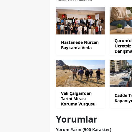
Çorum’da
Hastanede Nurcan
Ücretsiz
Baykam’a Veda
Danışma
Desteği
Vali Çalgan’dan
Cadde Tr
Tarihi Mirası
Kapanıy
Koruma Vurgusu
Yorumlar
Yorum Yazın (500 Karakter)