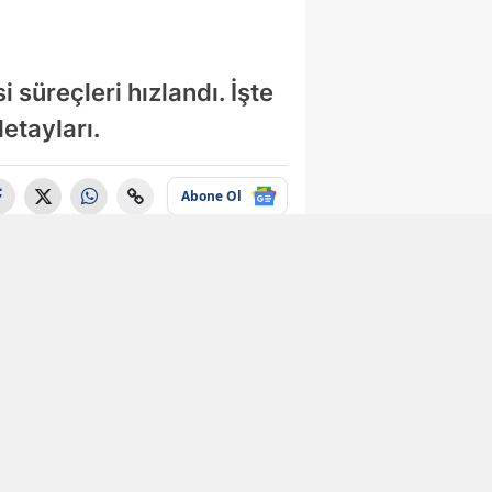
 süreçleri hızlandı. İşte
etayları.
Abone Ol
Ekonomi
e-Devlet
kullanıcılarına
büyük kolaylık!