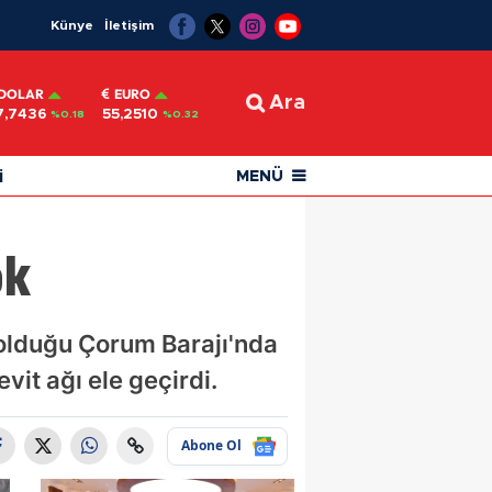
Künye
İletişim
DOLAR
EURO
Ara
7,7436
55,2510
%0.18
%0.32
i
MENÜ
ok
 olduğu Çorum Barajı'nda
it ağı ele geçirdi.
Abone Ol