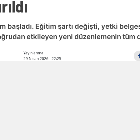
rıldı
Samsun
Siirt
 başladı. Eğitim şartı değişti, yetki belgesi
 doğrudan etkileyen yeni düzenlemenin tüm d
Sinop
Sivas
Yayınlanma
29 Nisan 2026 - 22:25
Tekirdağ
Tokat
Trabzon
Tunceli
Şanlıurfa
Uşak
Van