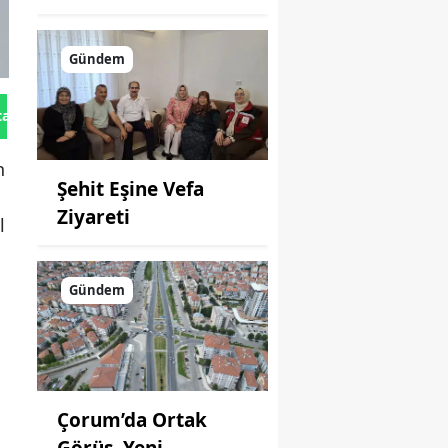
Gündem
tan Gönder
n
Şehit Eşine Vefa
Ziyareti
l
Gündem
Çorum’da Ortak
Görüş, Yeni