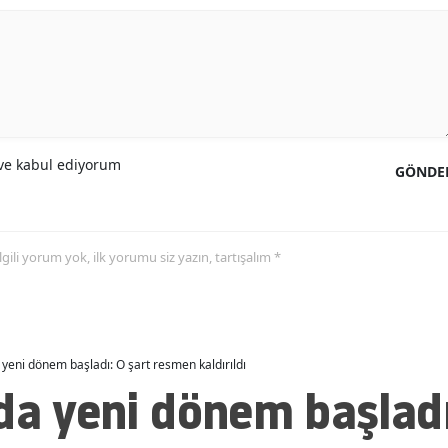
Malatya
Manisa
Kahramanmaraş
Mardin
e kabul ediyorum
GÖNDE
Muğla
Muş
 ilgili yorum yok, ilk yorumu siz yazın, tartışalım *
Nevşehir
Niğde
Ordu
 yeni dönem başladı: O şart resmen kaldırıldı
da yeni dönem başladı
Rize
Sakarya