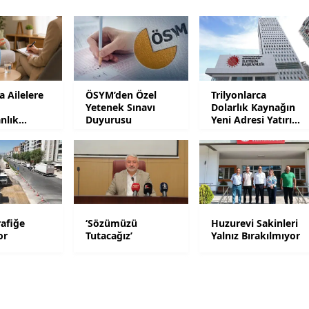
Mersin
İstanbul
İzmir
 Ailelere
ÖSYM’den Özel
Trilyonlarca
Kars
Yetenek Sınavı
Dolarlık Kaynağın
nlık
Duyurusu
Yeni Adresi Yatırım
Olacak
Kastamonu
Kayseri
Kırklareli
Kırşehir
afiğe
‘Sözümüzü
Huzurevi Sakinleri
or
Tutacağız’
Yalnız Bırakılmıyor
Kocaeli
Konya
Kütahya