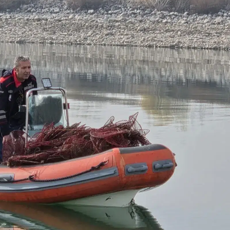
Bilecik
Bingöl
Bitlis
Bolu
Burdur
Bursa
Çanakkale
Çankırı
Çorum
Denizli
Diyarbakır