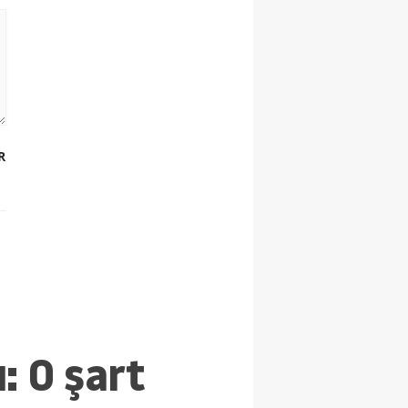
R
: O şart