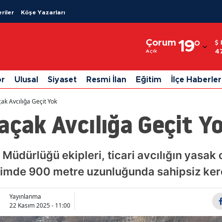
riler
Köşe Yazarları
Adana
Çorum
19
°
Adıyaman
4
Açık
Afyonkarahisar
or
Ulusal
Siyaset
Resmi İlan
Eğitim
İlçe Haberler
Ağrı
ak Avcılığa Geçit Yok
Amasya
açak Avcılığa Geçit Y
Ankara
Antalya
Müdürlüğü ekipleri, ticari avcılığın yasak
timde 900 metre uzunluğunda sahipsiz kerev
Artvin
Aydın
Yayınlanma
22 Kasım 2025 - 11:00
Balıkesir