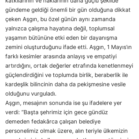
katkılarının ve haklarının daha güçlü şekilde
gündeme geldiği önemli bir gün olduğuna dikkat
Samsun
çeken Aşgın, bu özel günün aynı zamanda
Siirt
yalnızca çalışma hayatına değil, toplumsal
Sinop
yaşamın bütününe etki eden bir dayanışma
zemini oluşturduğunu ifade etti. Aşgın, 1 Mayıs’ın
Sivas
farklı kesimler arasında anlayış ve empatiyi
Tekirdağ
artırdığını, ortak değerler etrafında kenetlenmeyi
Tokat
güçlendirdiğini ve toplumda birlik, beraberlik ile
kardeşlik bilincinin daha da pekişmesine vesile
Trabzon
olduğunu vurguladı.
Tunceli
Aşgın, mesajının sonunda ise şu ifadelere yer
verdi: “Başta şehrimiz için gece gündüz
Şanlıurfa
demeden fedakârca çalışan belediye
Uşak
personelimiz olmak üzere, alın teriyle ülkemizin
Van