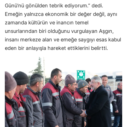
Günü’nü gönülden tebrik ediyorum.” dedi.
Mersin
Emeğin yalnızca ekonomik bir değer değil, aynı
İstanbul
zamanda kültürün ve inancın temel
unsurlarından biri olduğunu vurgulayan Aşgın,
İzmir
insanı merkeze alan ve emeğe saygıyı esas kabul
Kars
eden bir anlayışla hareket ettiklerini belirtti.
Kastamonu
Kayseri
Kırklareli
Kırşehir
Kocaeli
Konya
Kütahya