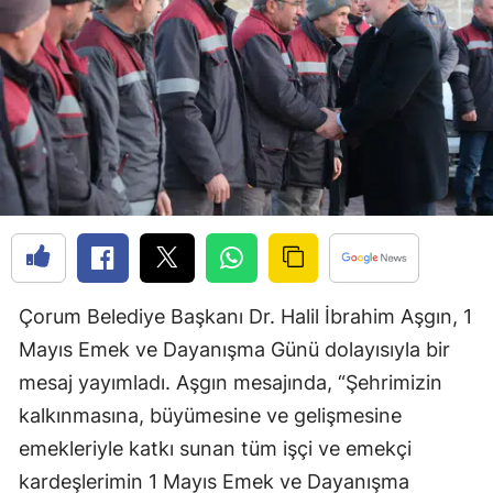
Edirne
Elazığ
Erzincan
Erzurum
Eskişehir
Gaziantep
Giresun
Çorum Belediye Başkanı Dr. Halil İbrahim Aşgın, 1
Gümüşhane
Mayıs Emek ve Dayanışma Günü dolayısıyla bir
mesaj yayımladı. Aşgın mesajında, “Şehrimizin
Hakkari
kalkınmasına, büyümesine ve gelişmesine
Hatay
emekleriyle katkı sunan tüm işçi ve emekçi
Isparta
kardeşlerimin 1 Mayıs Emek ve Dayanışma