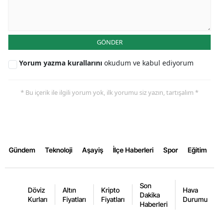
Yalova
Karabük
GÖNDER
Kilis
Yorum yazma kurallarını
okudum ve kabul ediyorum
Osmaniye
* Bu içerik ile ilgili yorum yok, ilk yorumu siz yazın, tartışalım *
Düzce
Gündem
Teknoloji
Aşayiş
İlçe Haberleri
Spor
Eğitim
Son
Döviz
Altın
Kripto
Hava
Dakika
Kurları
Fiyatları
Fiyatları
Durumu
Haberleri