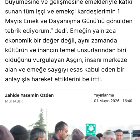
büyümesine ve gelişmesine emekleriyle katkı
Bilecik
sunan tüm işçi ve emekçi kardeşlerimin 1
Bingöl
Mayıs Emek ve Dayanışma Günü’nü gönülden
tebrik ediyorum.” dedi. Emeğin yalnızca
Bitlis
ekonomik bir değer değil, aynı zamanda
Bolu
kültürün ve inancın temel unsurlarından biri
Burdur
olduğunu vurgulayan Aşgın, insanı merkeze
alan ve emeğe saygıyı esas kabul eden bir
Bursa
anlayışla hareket ettiklerini belirtti.
Çanakkale
Zahide Yasemin Özden
Yayınlanma
Çankırı
01 Mayıs 2026 - 16:40
MUHABİR
Çorum
Denizli
Diyarbakır