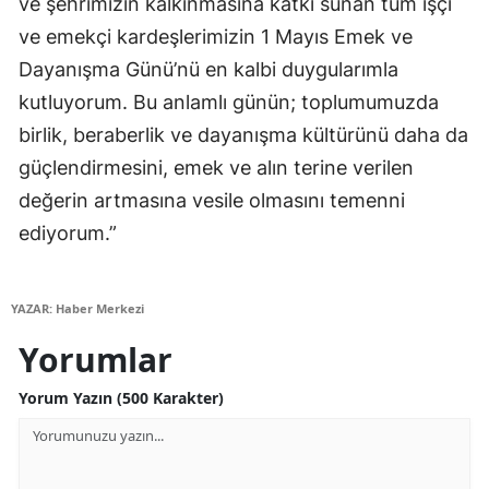
ve şehrimizin kalkınmasına katkı sunan tüm işçi
ve emekçi kardeşlerimizin 1 Mayıs Emek ve
Yozgat
Dayanışma Günü’nü en kalbi duygularımla
Zonguldak
kutluyorum. Bu anlamlı günün; toplumumuzda
Aksaray
birlik, beraberlik ve dayanışma kültürünü daha da
güçlendirmesini, emek ve alın terine verilen
Bayburt
değerin artmasına vesile olmasını temenni
Karaman
ediyorum.”
Kırıkkale
Batman
YAZAR: Haber Merkezi
Yorumlar
Şırnak
Yorum Yazın (500 Karakter)
Bartın
Ardahan
Iğdır