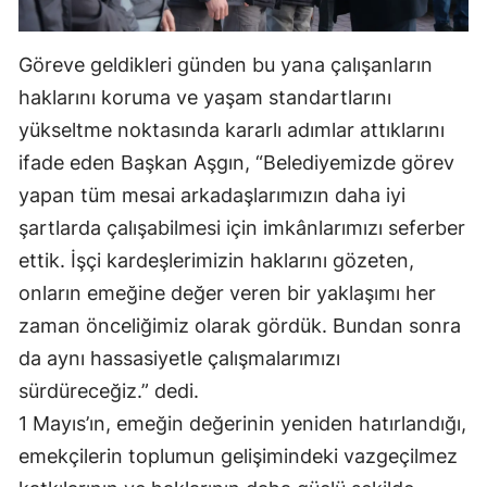
Malatya
Göreve geldikleri günden bu yana çalışanların
Manisa
haklarını koruma ve yaşam standartlarını
Kahramanmaraş
yükseltme noktasında kararlı adımlar attıklarını
ifade eden Başkan Aşgın, “Belediyemizde görev
Mardin
yapan tüm mesai arkadaşlarımızın daha iyi
Muğla
şartlarda çalışabilmesi için imkânlarımızı seferber
Muş
ettik. İşçi kardeşlerimizin haklarını gözeten,
onların emeğine değer veren bir yaklaşımı her
Nevşehir
zaman önceliğimiz olarak gördük. Bundan sonra
Niğde
da aynı hassasiyetle çalışmalarımızı
sürdüreceğiz.” dedi.
Ordu
1 Mayıs’ın, emeğin değerinin yeniden hatırlandığı,
Rize
emekçilerin toplumun gelişimindeki vazgeçilmez
Sakarya