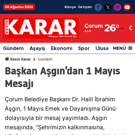
08 Ağustos 2026
Künye
İletişim
Adana
Çorum
26
°
Adıyaman
Açık
Afyonkarahisar
Gündem
Aşayiş
Ekonomi
Spor
Ulusal
Siyaset
MENÜ
Ağrı
Gündem
Kesin Karar
Başkan Aşgın’dan 1 Mayıs
Amasya
Mesajı
Ankara
Antalya
Çorum Belediye Başkanı Dr. Halil İbrahim
Artvin
Aşgın, 1 Mayıs Emek ve Dayanışma Günü
Aydın
dolayısıyla bir mesaj yayımladı. Aşgın
mesajında, “Şehrimizin kalkınmasına,
Balıkesir