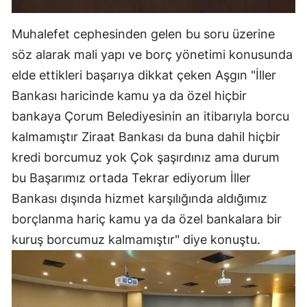
Yozgat
Muhalefet cephesinden gelen bu soru üzerine
Zonguldak
söz alarak mali yapı ve borç yönetimi konusunda
elde ettikleri başarıya dikkat çeken Aşgın "İller
Aksaray
Bankası haricinde kamu ya da özel hiçbir
Bayburt
bankaya Çorum Belediyesinin an itibarıyla borcu
kalmamıştır Ziraat Bankası da buna dahil hiçbir
Karaman
kredi borcumuz yok Çok şaşırdınız ama durum
Kırıkkale
bu Başarımız ortada Tekrar ediyorum İller
Batman
Bankası dışında hizmet karşılığında aldığımız
borçlanma hariç kamu ya da özel bankalara bir
Şırnak
kuruş borcumuz kalmamıştır" diye konuştu.
Bartın
Ardahan
Iğdır