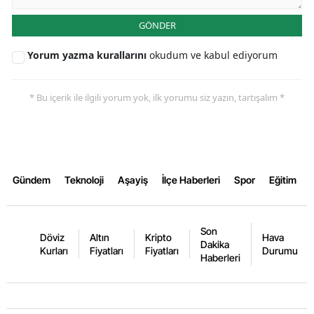
GÖNDER
Yorum yazma kurallarını
okudum ve kabul ediyorum
* Bu içerik ile ilgili yorum yok, ilk yorumu siz yazın, tartışalım *
Gündem
Teknoloji
Aşayiş
İlçe Haberleri
Spor
Eğitim
Son
Döviz
Altın
Kripto
Hava
Dakika
Kurları
Fiyatları
Fiyatları
Durumu
Haberleri