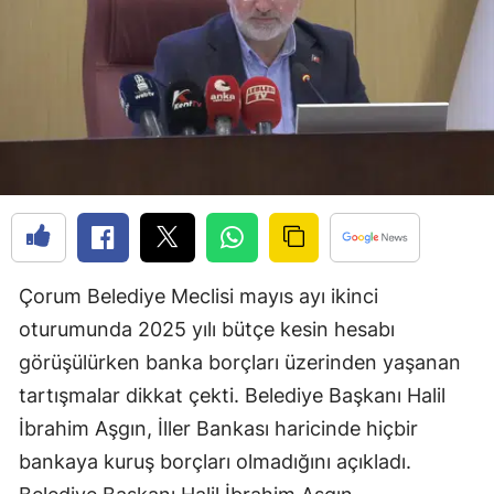
Edirne
Elazığ
Erzincan
Erzurum
Eskişehir
Gaziantep
Çorum Belediye Meclisi mayıs ayı ikinci
Giresun
oturumunda 2025 yılı bütçe kesin hesabı
Gümüşhane
görüşülürken banka borçları üzerinden yaşanan
Hakkari
tartışmalar dikkat çekti. Belediye Başkanı Halil
İbrahim Aşgın, İller Bankası haricinde hiçbir
Hatay
bankaya kuruş borçları olmadığını açıkladı.
Isparta