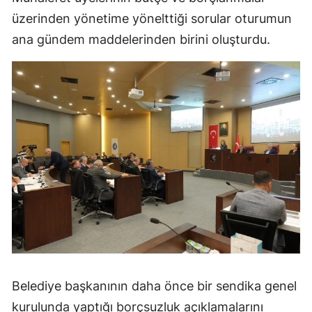
üzerinden yönetime yönelttiği sorular oturumun
Malatya
ana gündem maddelerinden birini oluşturdu.
Manisa
Kahramanmaraş
Mardin
Muğla
Muş
Nevşehir
Niğde
Ordu
Rize
Belediye başkanının daha önce bir sendika genel
kurulunda yaptığı borçsuzluk açıklamalarını
Sakarya