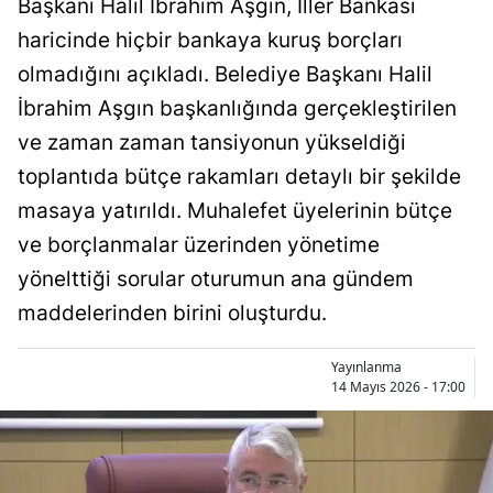
Başkanı Halil İbrahim Aşgın, İller Bankası
Bilecik
haricinde hiçbir bankaya kuruş borçları
Bingöl
olmadığını açıkladı. Belediye Başkanı Halil
İbrahim Aşgın başkanlığında gerçekleştirilen
Bitlis
ve zaman zaman tansiyonun yükseldiği
Bolu
toplantıda bütçe rakamları detaylı bir şekilde
Burdur
masaya yatırıldı. Muhalefet üyelerinin bütçe
ve borçlanmalar üzerinden yönetime
Bursa
yönelttiği sorular oturumun ana gündem
Çanakkale
maddelerinden birini oluşturdu.
Çankırı
Yayınlanma
Çorum
14 Mayıs 2026 - 17:00
Denizli
Diyarbakır