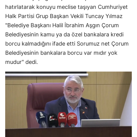
hatırlatarak konuyu meclise taşıyan Cumhuriyet
Samsun
Halk Partisi Grup Başkan Vekili Tuncay Yılmaz
Siirt
"Belediye Başkanı Halil İbrahim Aşgın Çorum
Belediyesinin kamu ya da özel bankalara kredi
Sinop
borcu kalmadığını ifade etti Sorumuz net Çorum
Sivas
Belediyesinin bankalara borcu var mıdır yok
Tekirdağ
mudur" dedi.
Tokat
Trabzon
Tunceli
Şanlıurfa
Uşak
Van