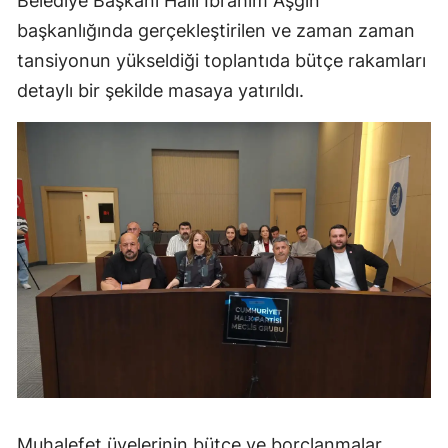
Belediye Başkanı Halil İbrahim Aşgın
Mersin
başkanlığında gerçekleştirilen ve zaman zaman
tansiyonun yükseldiği toplantıda bütçe rakamları
İstanbul
detaylı bir şekilde masaya yatırıldı.
İzmir
Kars
Kastamonu
Kayseri
Kırklareli
Kırşehir
Kocaeli
Konya
Kütahya
Muhalefet üyelerinin bütçe ve borçlanmalar