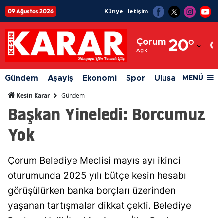
09 Ağustos 2026
Künye
İletişim
Adana
Çorum
20
°
Adıyaman
Açık
Afyonkarahisar
Gündem
Aşayiş
Ekonomi
Spor
Ulusal
Siyaset
MENÜ
Ağrı
Gündem
Kesin Karar
Başkan Yineledi: Borcumuz
Amasya
Yok
Ankara
Antalya
Çorum Belediye Meclisi mayıs ayı ikinci
Artvin
oturumunda 2025 yılı bütçe kesin hesabı
Aydın
görüşülürken banka borçları üzerinden
yaşanan tartışmalar dikkat çekti. Belediye
Balıkesir