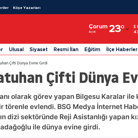
riler
Köşe Yazarları
Adana
Çorum
23
°
Adıyaman
4
Açık
Afyonkarahisar
or
Ulusal
Siyaset
Resmi İlan
Eğitim
İlçe Haberler
Ağrı
uhan Çifti Dünya Evine Girdi
Amasya
atuhan Çifti Dünya Ev
Ankara
Antalya
stanı olarak görev yapan Bilgesu Karalar il
 törenle evlendi. BSG Medya İnternet Habe
Artvin
n dizi sektöründe Reji Asistanlığı yapan kı
Aydın
ağoğlu ile dünya evine girdi.
Balıkesir