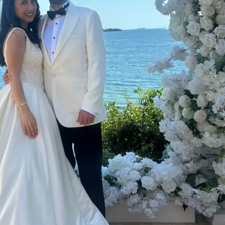
Mersin
İstanbul
İzmir
Kars
Kastamonu
Kayseri
Kırklareli
Kırşehir
Kocaeli
Konya
Kütahya