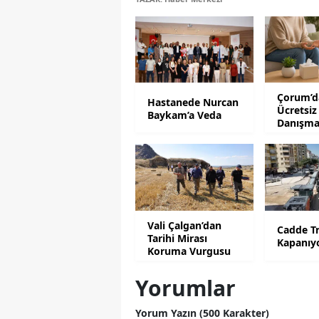
Çorum’da
Hastanede Nurcan
Ücretsiz
Baykam’a Veda
Danışma
Desteği
Vali Çalgan’dan
Cadde Tr
Tarihi Mirası
Kapanıy
Koruma Vurgusu
Yorumlar
Yorum Yazın (500 Karakter)