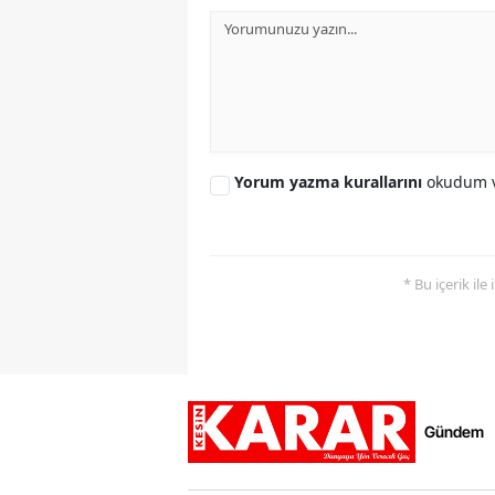
Yorum yazma kurallarını
okudum v
* Bu içerik ile
Gündem