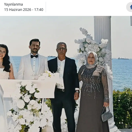
Yayınlanma
Bilecik
15 Haziran 2026 - 17:40
Bingöl
Bitlis
Bolu
Burdur
Bursa
Çanakkale
Çankırı
Çorum
Denizli
Diyarbakır