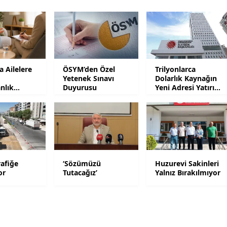
Yozgat
Zonguldak
Aksaray
 Ailelere
ÖSYM’den Özel
Trilyonlarca
Yetenek Sınavı
Dolarlık Kaynağın
Bayburt
nlık
Duyurusu
Yeni Adresi Yatırım
Olacak
Karaman
Kırıkkale
Batman
afiğe
‘Sözümüzü
Huzurevi Sakinleri
Şırnak
or
Tutacağız’
Yalnız Bırakılmıyor
Bartın
Ardahan
Iğdır