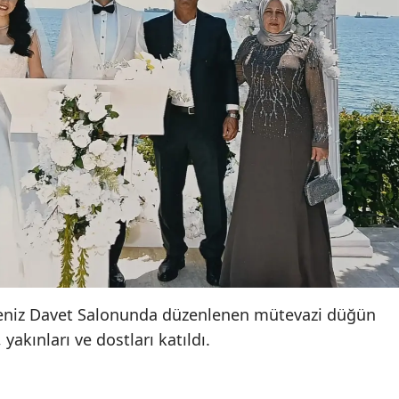
Samsun
Siirt
Sinop
Sivas
Tekirdağ
Tokat
Trabzon
Tunceli
Deniz Davet Salonunda düzenlenen mütevazi düğün
Şanlıurfa
, yakınları ve dostları katıldı.
Uşak
Van