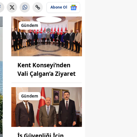
Abone Ol
Gündem
Kent Konseyi’nden
Vali Çalgan’a Ziyaret
Gündem
İş Güvenliği İçin