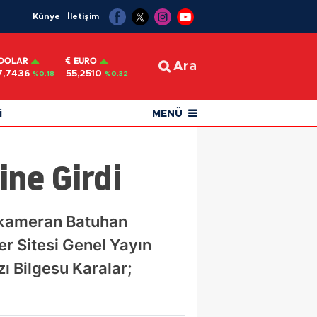
Künye
İletişim
DOLAR
EURO
Ara
7,7436
55,2510
%0.18
%0.32
i
MENÜ
ine Girdi
e kameran Batuhan
r Sitesi Genel Yayın
zı Bilgesu Karalar;