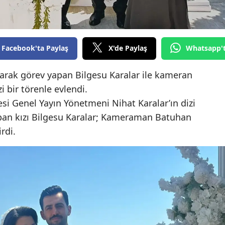
Edirne
Elazığ
Facebook'ta Paylaş
X'de Paylaş
Whatsapp'
Erzincan
olarak görev yapan Bilgesu Karalar ile kameran
Erzurum
bir törenle evlendi.
Eskişehir
si Genel Yayın Yönetmeni Nihat Karalar’ın dizi
Gaziantep
apan kızı Bilgesu Karalar; Kameraman Batuhan
irdi.
Giresun
Gümüşhane
Hakkari
Hatay
Isparta