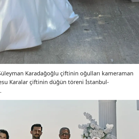
Malatya
Manisa
Kahramanmaraş
Mardin
Muğla
e Süleyman Karadağoğlu çiftinin oğulları kameraman
Muş
u Karalar çiftinin düğün töreni İstanbul-
Nevşehir
.
Niğde
Ordu
Rize
Sakarya