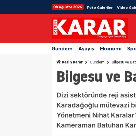
08 Ağustos 2026
Foto Galeriler
Video Gale
Gündem
Aşayiş
Ekonomi
Sp
Gündem
Bilgesu ve Bat
Kesin Karar
Bilgesu ve B
Dizi sektöründe reji asi
Karadağoğlu mütevazi bir
Yönetmeni Nihat Karalar’ı
Kameraman Batuhan Karad