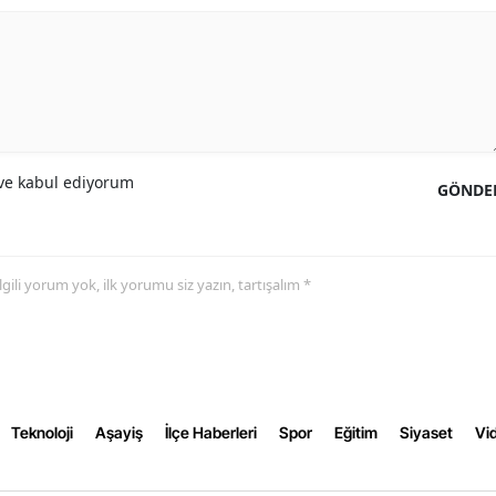
Yalova
Karabük
Kilis
Osmaniye
e kabul ediyorum
GÖNDE
Düzce
 ilgili yorum yok, ilk yorumu siz yazın, tartışalım *
Teknoloji
Aşayiş
İlçe Haberleri
Spor
Eğitim
Siyaset
Vid