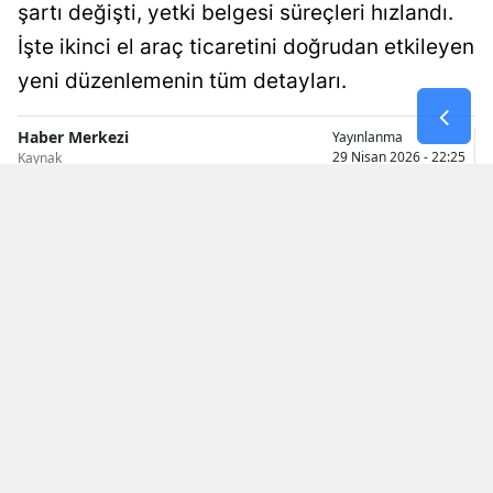
şartı değişti, yetki belgesi süreçleri hızlandı.
Samsun
İşte ikinci el araç ticaretini doğrudan etkileyen
yeni düzenlemenin tüm detayları.
Siirt
Sinop
Haber Merkezi
Yayınlanma
29 Nisan 2026 - 22:25
Kaynak
Sivas
Tekirdağ
Tokat
Trabzon
Tunceli
Şanlıurfa
Uşak
Van