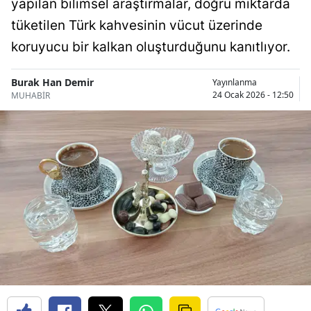
yapılan bilimsel araştırmalar, doğru miktarda
Bilecik
tüketilen Türk kahvesinin vücut üzerinde
Bingöl
koruyucu bir kalkan oluşturduğunu kanıtlıyor.
Bitlis
Burak Han Demir
Yayınlanma
24 Ocak 2026 - 12:50
MUHABİR
Bolu
Burdur
Bursa
Çanakkale
Çankırı
Çorum
Denizli
Diyarbakır