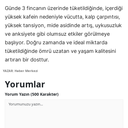
Mersin
Günde 3 fincanın üzerinde tüketildiğinde, içerdiği
yüksek kafein nedeniyle vücutta, kalp çarpıntısı,
İstanbul
yüksek tansiyon, mide asidinde artış, uykusuzluk
İzmir
ve anksiyete gibi olumsuz etkiler görülmeye
başlıyor. Doğru zamanda ve ideal miktarda
Kars
tüketildiğinde ömrü uzatan ve yaşam kalitesini
Kastamonu
artıran bir dosttur.
Kayseri
YAZAR: Haber Merkezi
Kırklareli
Yorumlar
Kırşehir
Yorum Yazın (500 Karakter)
Kocaeli
Konya
Kütahya