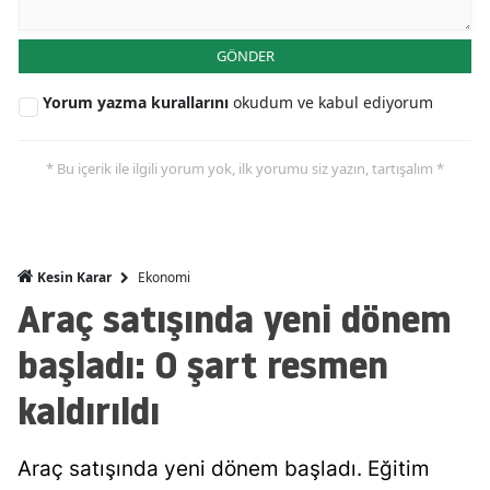
Malatya
GÖNDER
Manisa
Yorum yazma kurallarını
okudum ve kabul ediyorum
Kahramanmaraş
Mardin
* Bu içerik ile ilgili yorum yok, ilk yorumu siz yazın, tartışalım *
Muğla
Muş
Ekonomi
Kesin Karar
Nevşehir
Araç satışında yeni dönem
Niğde
başladı: O şart resmen
Ordu
kaldırıldı
Rize
Araç satışında yeni dönem başladı. Eğitim
Sakarya