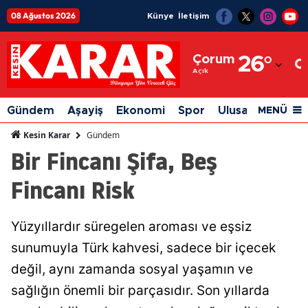
08 Ağustos 2026
Künye
İletişim
Adana
Çorum
26
°
Adıyaman
Açık
Afyonkarahisar
Gündem
Aşayiş
Ekonomi
Spor
Ulusal
Siyaset
MENÜ
Ağrı
Gündem
Kesin Karar
Bir Fincanı Şifa, Beş
Amasya
Fincanı Risk
Ankara
Antalya
Yüzyıllardır süregelen aroması ve eşsiz
Artvin
sunumuyla Türk kahvesi, sadece bir içecek
Aydın
değil, aynı zamanda sosyal yaşamın ve
sağlığın önemli bir parçasıdır. Son yıllarda
Balıkesir