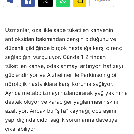
Edirne
Elazığ
Uzmanlar, özellikle sade tüketilen kahvenin
Erzincan
antioksidan bakımından zengin olduğunu ve
Erzurum
düzenli içildiğinde birçok hastalığa karşı direnç
Eskişehir
sağladığını vurguluyor. Günde 1-2 fincan
tüketilen kahve, odaklanmayı artırıyor, hafızayı
Gaziantep
güçlendiriyor ve Alzheimer ile Parkinson gibi
Giresun
nörolojik hastalıklara karşı koruma sağlıyor.
Ayrıca metabolizmayı hızlandırarak yağ yakımına
Gümüşhane
destek oluyor ve karaciğer yağlanması riskini
Hakkari
azaltıyor. Ancak bu “şifa” kaynağı, doz aşımı
Hatay
yapıldığında ciddi sağlık sorunlarına davetiye
çıkarabiliyor.
Isparta