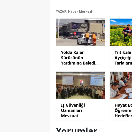
YAZAR: Haber Merkezi
Yolda Kalan
Tritikale
Sürücünün
Ayçiçeği
Yardımına Belediye
Tarlalar
Personeli Koştu
Mesaisi
İş Güvenliği
Hayat B
Uzmanları
Öğrenm
Mevzuat
Hedefle
Uygulamalarını
Yatırıldı
Anlattı
Yorumlar