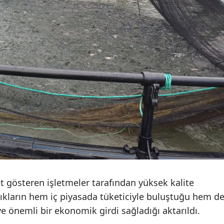
Yozgat
Zonguldak
Aksaray
Bayburt
Karaman
Kırıkkale
Batman
Şırnak
t gösteren işletmeler tarafından yüksek kalite
Bartın
lıkların hem iç piyasada tüketiciyle buluştuğu hem d
Ardahan
ye önemli bir ekonomik girdi sağladığı aktarıldı.
Iğdır