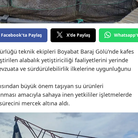
Edirne
Elazığ
Erzincan
Facebook'ta Paylaş
X'de Paylaş
Whatsapp'
Erzurum
lüğü teknik ekipleri Boyabat Baraj Gölü'nde kafes
Eskişehir
irilen alabalık yetiştiriciliği faaliyetlerini yerinde
vzuata ve sürdürülebilirlik ilkelerine uygunluğunu
Gaziantep
Giresun
çısından büyük önem taşıyan su ürünleri
runması amacıyla sahaya inen yetkililer işletmelerde
Gümüşhane
 sürecini mercek altına aldı.
Hakkari
Hatay
Isparta