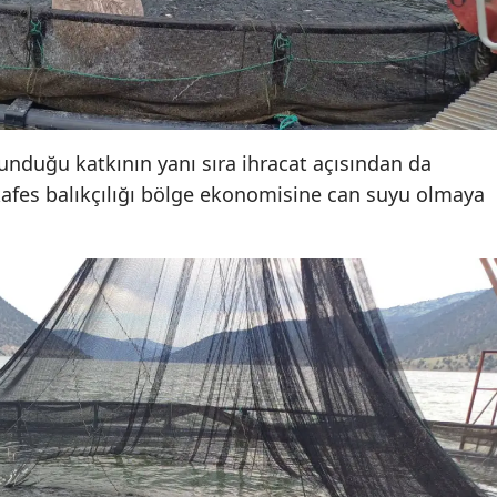
Samsun
Siirt
Sinop
unduğu katkının yanı sıra ihracat açısından da
Sivas
 kafes balıkçılığı bölge ekonomisine can suyu olmaya
Tekirdağ
Tokat
Trabzon
Tunceli
Şanlıurfa
Uşak
Van