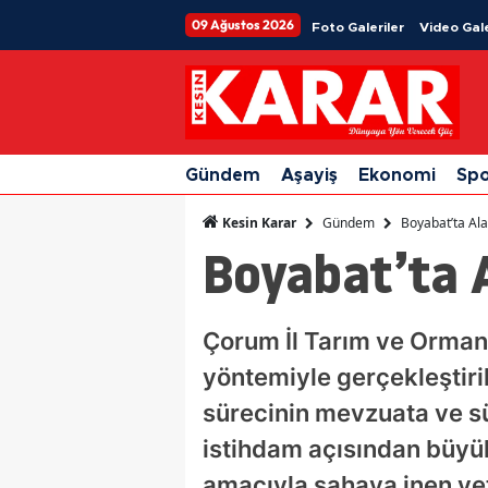
09 Ağustos 2026
Foto Galeriler
Video Gale
Gündem
Aşayiş
Ekonomi
Sp
Gündem
Boyabat’ta Al
Kesin Karar
Boyabat’ta 
Çorum İl Tarım ve Orman 
yöntemiyle gerçekleştirile
sürecinin mevzuata ve sü
istihdam açısından büyük
amacıyla sahaya inen yetk