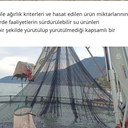
Malatya
ile ağırlık kriterleri ve hasat edilen ürün miktarlarının
Manisa
rde faaliyetlerin sürdürülebilir su ürünleri
n bir şekilde yürütülüp yürütülmediği kapsamlı bir
Kahramanmaraş
Mardin
Muğla
Muş
Nevşehir
Niğde
Ordu
Rize
Sakarya