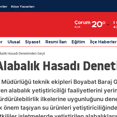
riler
Köşe Yazarları
Adana
Çorum
20
°
Adıyaman
4
Açık
Afyonkarahisar
or
Ulusal
Siyaset
Resmi İlan
Eğitim
İlçe Haberler
Ağrı
abalık Hasadı Denetimden Geçti
Amasya
Alabalık Hasadı Dene
Ankara
Antalya
Müdürlüğü teknik ekipleri Boyabat Baraj Gö
n alabalık yetiştiriciliği faaliyetlerini ye
Artvin
rdürülebilirlik ilkelerine uygunluğunu dene
Aydın
 önem taşıyan su ürünleri yetiştiriciliğind
Balıkesir
ililer işletmelerde yetiştirilen alabalıkla