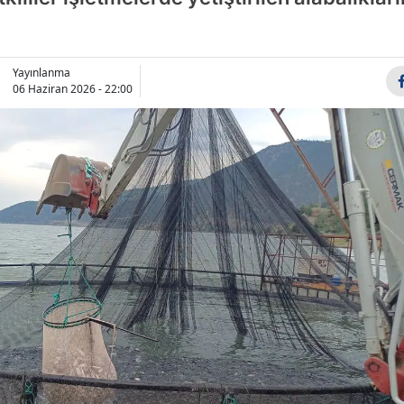
Bilecik
Bingöl
Yayınlanma
06 Haziran 2026 - 22:00
Bitlis
Bolu
Burdur
Bursa
Çanakkale
Çankırı
Çorum
Denizli
Diyarbakır