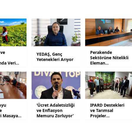
Yalova
Karabük
Kilis
Osmaniye
 ve
Perakende
YEDAŞ, Genç
Sektörüne Nitelikli
Yetenekleri Arıyor
Düzce
ında Verim
Eleman
Yetiştirilecek
oyu
‘Ücret Adaletsizliği
IPARD Destekleri
e
ve Enflasyon
ve Tarımsal
ri Masaya
Memuru Zorluyor’
Projeler
Gündemde