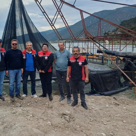
Mersin
İstanbul
İzmir
Kars
Kastamonu
Kayseri
Kırklareli
Kırşehir
Kocaeli
Konya
Kütahya