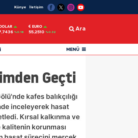
Künye
İletişim
DOLAR
EURO
Ara
7,7436
55,2510
%0.18
%0.32
i
MENÜ
timden Geçti
lü'nde kafes balıkçılığı
rinde inceleyerek hasat
tledi. Kırsal kalkınma ve
e kalitenin korunması
rın hasat sürecini mercek