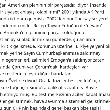
ğan Amerikan planının bir parçasıdır.' diyor. İnsanda
Samsun
bir siyaset anlayışı olabilir mi? 2001 yılında AK Parti
ında iktidara gelmişiz. 2002'den bugüne sayısız yerel
Siirt
andumda millet Recep Tayyip Erdoğan ile 'devam'
Sinop
e Amerika'nın planının parçası olduğunu
Sivas
t anlayışı olabilir mi? Şu günlerde, şu anlarda
kritik gelişmede, konunun üzerine Türkiye'ye yeni bi
Tekirdağ
açmak yerine Sayın Cumhurbaşkanımıza saldırmayı
Tokat
ın egemenleri, zalimleri Erdoğan'a saldırıyor zaten
ında Çorum var, Çorum'daki kardeşleri var."
Trabzon
ze testlerini eleştirdiğini hatırlatan
Tunceli
ın Özel ne diyor? Orada füzeler test edildiği için
korktuğu için Sinop'ta balıkçılık azalmış. Böyle
Şanlıurfa
rcih etmiyormuş. Bu test merkezinin acilen kapatılması
Uşak
eler geliştirmek, hava savunma sistemleri geliştirme
u gün CHP'nin başındaki genel başkan bize tesisi
Van