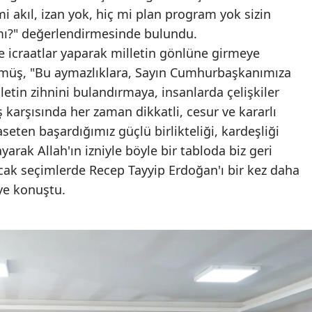
i akıl, izan yok, hiç mi plan program yok sizin
Yozgat
mı?" değerlendirmesinde bulundu.
ve icraatlar yaparak milletin gönlüne girmeye
Zonguldak
gümüş, "Bu aymazlıklara, Sayın Cumhurbaşkanımıza
Aksaray
letin zihnini bulandırmaya, insanlarda çelişkiler
 karşısında her zaman dikkatli, cesur ve kararlı
Bayburt
seten başardığımız güçlü birlikteliği, kardeşliği
Karaman
arak Allah'ın izniyle böyle bir tabloda biz geri
Kırıkkale
cak seçimlerde Recep Tayyip Erdoğan'ı bir kez daha
ye konuştu.
Batman
Şırnak
Bartın
Ardahan
Iğdır