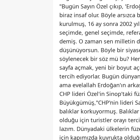
"Bugün Sayın Özel çıkıp, 'Erdo
biraz insaf olur. Böyle arsızca 
kurulmuş, 16 ay sonra 2002 yıl
seçimde, genel seçimde, refer
demiş. O zaman sen milletin d
düşünüyorsun. Böyle bir siyase
söylenecek bir söz mü bu? Her 
sayfa açmak, yeni bir boyut 
tercih ediyorlar. Bugün dünyan
ama evelallah Erdoğan'ın arkas
CHP lideri Özel'in Sinop'taki fü
Büyükgümüş,"CHP'nin lideri Say
balıklar korkuyormuş. Balıklar 
olduğu için turistler orayı te
lazım. Dünyadaki ülkelerin füz
için kapımızda kuyrukta olduğ