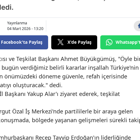
dedi.
Bilecik
Bingöl
Yayınlanma
04 Mart 2026 - 13:20
Bitlis
Facebook'ta Paylaş
X'de Paylaş
Whatsapp'
Bolu
Burdur
ısı ve Teşkilat Başkanı Ahmet Büyükgümüş, "Öyle bi
bugün verdiğimiz belirli kararlar inşallah Türkiye'nin
Bursa
'nun önümüzdeki döneme güvenle, refah içerisinde
Çanakkale
tıyı oluşturacak." dedi.
Başkanı Yakup Alar'ı ziyaret ederek, teşkilat
Çankırı
Çorum
ut Özal İş Merkezi'nde partililerle bir araya gelen
onuşmada, bölgede yaşanan gelişmeleri sürekli taki
Denizli
Diyarbakır
mhurbaşkanı Recep Tayyip Erdoğan'ın liderliğinde