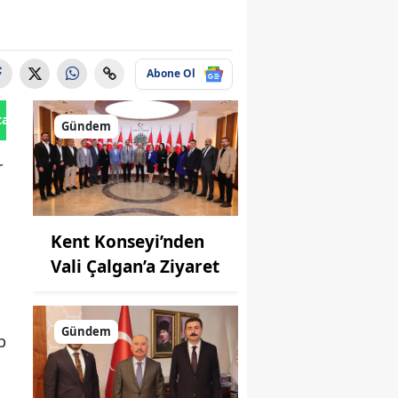
Abone Ol
tan Gönder
Gündem
r
Kent Konseyi’nden
Vali Çalgan’a Ziyaret
Gündem
p