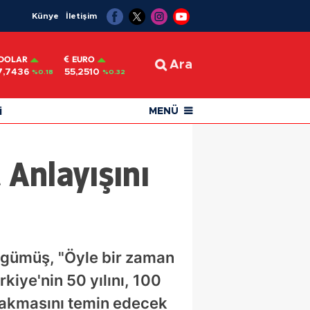
Künye
İletişim
DOLAR
EURO
Ara
7,7436
55,2510
%0.18
%0.32
i
MENÜ
Anlayışını
kgümüş, "Öyle bir zaman
kiye'nin 50 yılını, 100
bakmasını temin edecek