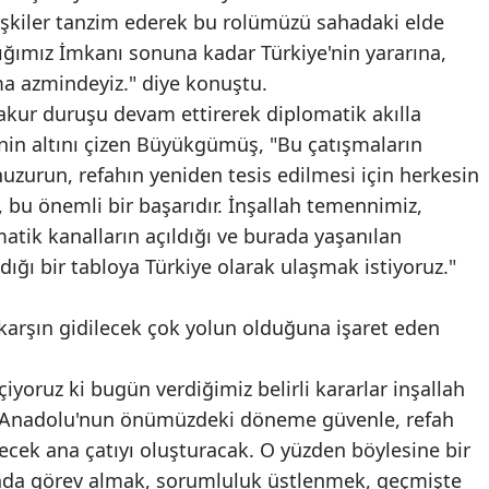
işkiler tanzim ederek bu rolümüzü sahadaki elde
Mersin
ığımız İmkanı sonuna kadar Türkiye'nin yararına,
İstanbul
ma azmindeyiz." diye konuştu.
 vakur duruşu devam ettirerek diplomatik akılla
İzmir
nin altını çizen Büyükgümüş, "Bu çatışmaların
Kars
uzurun, refahın yeniden tesis edilmesi için herkesin
 bu önemli bir başarıdır. İnşallah temennimiz,
Kastamonu
atik kanalların açıldığı ve burada yaşanılan
Kayseri
dığı bir tabloya Türkiye olarak ulaşmak istiyoruz."
Kırklareli
karşın gidilecek çok yolun olduğuna işaret eden
Kırşehir
:
iyoruz ki bugün verdiğimiz belirli kararlar inşallah
Kocaeli
ını, Anadolu'nun önümüzdeki döneme güvenle, refah
Konya
ecek ana çatıyı oluşturacak. O yüzden böylesine bir
Kütahya
ında görev almak, sorumluluk üstlenmek, geçmişte