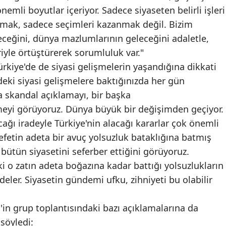
li boyutlar içeriyor. Sadece siyaseten belirli işleri
Malatya
armak, sadece seçimleri kazanmak değil. Bizim
Manisa
eceğini, dünya mazlumlarının geleceğini adaletle,
riyle örtüştürerek sorumluluk var."
Kahramanmaraş
kiye'de de siyasi gelişmelerin yaşandığına dikkati
Mardin
ki siyasi gelişmelere baktığınızda her gün
a skandal açıklamayı, bir başka
Muğla
eyi görüyoruz. Dünya büyük bir değişimden geçiyor.
Muş
cağı iradeyle Türkiye'nin alacağı kararlar çok önemli
etin adeta bir avuç yolsuzluk bataklığına batmış
Nevşehir
ütün siyasetini seferber ettiğini görüyoruz.
Niğde
'deki o zatın adeta boğazına kadar battığı yolsuzlukların
eler. Siyasetin gündemi ufku, zihniyeti bu olabilir
Ordu
Rize
in grup toplantısındaki bazı açıklamalarına da
söyledi:
Sakarya