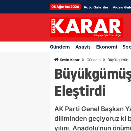
08 Ağustos 2026
Foto Galeriler
Video Gale
Gündem
Aşayiş
Ekonomi
Sp
Gündem
Büyükgümüş, Mu
Kesin Karar
Büyükgümüş,
Eleştirdi
AK Parti Genel Başkan Y
diliminden geçiyoruz ki b
yılını, Anadolu'nun önü