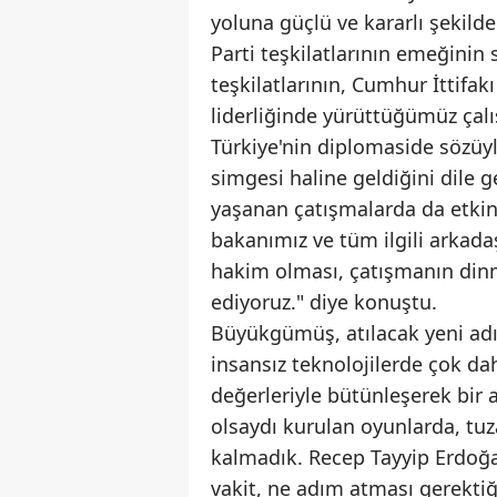
yoluna güçlü ve kararlı şekil
Parti teşkilatlarının emeğinin 
teşkilatlarının, Cumhur İttifa
liderliğinde yürüttüğümüz çalış
Türkiye'nin diplomaside sözüyl
simgesi haline geldiğini dile
yaşanan çatışmalarda da etki
bakanımız ve tüm ilgili arkadaş
hakim olması, çatışmanın din
ediyoruz." diye konuştu.
Büyükgümüş, atılacak yeni adı
insansız teknolojilerde çok da
değerleriyle bütünleşerek bir
olsaydı kurulan oyunlarda, tu
kalmadık. Recep Tayyip Erdoğan
vakit, ne adım atması gerektiği