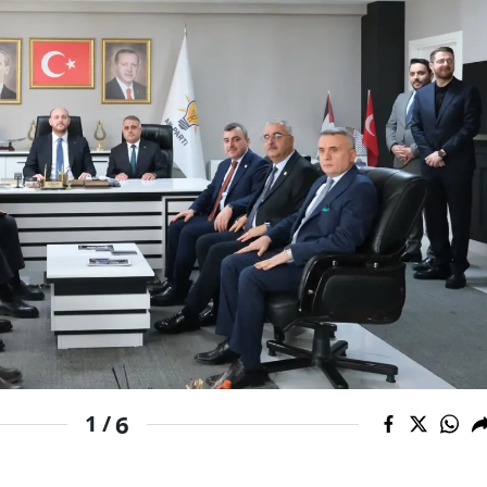
Yalova
Karabük
Kilis
Osmaniye
Düzce
6
1 /