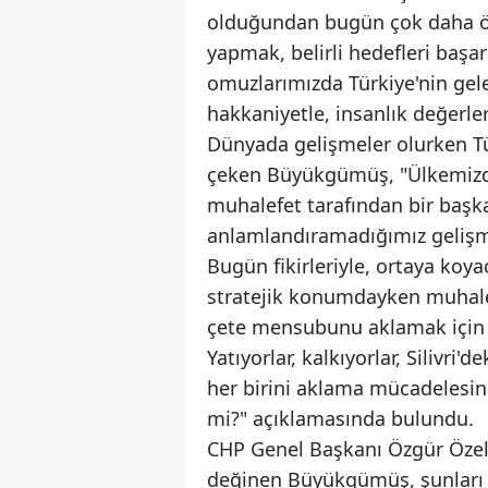
olduğundan bugün çok daha önem
yapmak, belirli hedefleri baş
omuzlarımızda Türkiye'nin gel
hakkaniyetle, insanlık değerle
Dünyada gelişmeler olurken Tür
çeken Büyükgümüş, "Ülkemizde
muhalefet tarafından bir başk
anlamlandıramadığımız gelişm
Bugün fikirleriyle, ortaya koya
stratejik konumdayken muhalef
çete mensubunu aklamak için b
Yatıyorlar, kalkıyorlar, Silivri
her birini aklama mücadelesind
mi?" açıklamasında bulundu.
CHP Genel Başkanı Özgür Özel'
değinen Büyükgümüş, şunları 