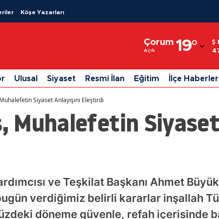
riler
Köşe Yazarları
Adana
Çorum
19
°
Adıyaman
4
Açık
Afyonkarahisar
or
Ulusal
Siyaset
Resmi İlan
Eğitim
İlçe Haberler
Ağrı
halefetin Siyaset Anlayışını Eleştirdi
Amasya
 Muhalefetin Siyaset 
Ankara
Antalya
Artvin
ardımcısı ve Teşkilat Başkanı Ahmet Büyü
Aydın
ugün verdiğimiz belirli kararlar inşallah Tür
Balıkesir
müzdeki döneme güvenle, refah içerisinde 