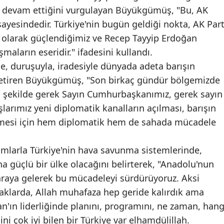
de devam ettiğini vurgulayan Büyükgümüş, "Bu, AK
Edirne
sayesindedir. Türkiye'nin bugün geldiği nokta, AK Part
Elazığ
kı olarak güçlendiğimiz ve Recep Tayyip Erdoğan
maların eseridir." ifadesini kullandı.
Erzincan
e, duruşuyla, iradesiyle dünyada adeta barışın
Erzurum
 getiren Büyükgümüş, "Son birkaç gündür bölgemizde
n şekilde gerek Sayın Cumhurbaşkanımız, gerek sayın
Eskişehir
larımız yeni diplomatik kanalların açılması, barışın
Gaziantep
mesi için hem diplomatik hem de sahada mücadele
Giresun
mlarla Türkiye'nin hava savunma sistemlerinde,
Gümüşhane
ha güçlü bir ülke olacağını belirterek, "Anadolu'nun
Hakkari
 araya gelerek bu mücadeleyi sürdürüyoruz. Aksi
zaklarda, Allah muhafaza hep geride kalırdık ama
Hatay
'ın liderliğinde planını, programını, ne zaman, hang
Isparta
ni çok iyi bilen bir Türkiye var elhamdülillah.