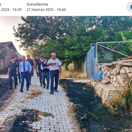
a
Güncellenme
Bilecik
 2025 - 16:29
27 Haziran 2025 - 16:44
Bingöl
Bitlis
Bolu
Burdur
Bursa
Çanakkale
Çankırı
Çorum
Denizli
Diyarbakır