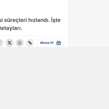
 süreçleri hızlandı. İşte
etayları.
Abone Ol
Ekonomi
Kanalizasyonda
milyonluk hazine
ortaya çıktı! Miktarı