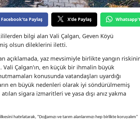
Edirne
Facebook'ta Paylaş
X'de Paylaş
Whatsapp'
Elazığ
Erzincan
ililerden bilgi alan Vali Çalgan, Geven Köyü
ş olsun dileklerini iletti.
Erzurum
lan açıklamada, yaz mevsimiyle birlikte yangın riskini
Eskişehir
ı. Vali Çalgan'ın, en küçük bir ihmalin büyük
Gaziantep
 unutmamaları konusunda vatandaşları uyardığı
ların en büyük nedenleri olarak iyi söndürülmemiş
Giresun
tılan sigara izmaritleri ve yasa dışı anız yakma
Gümüşhane
Hakkari
lkesini hatırlatarak, "Doğamızı ve tarım alanlarımızı hep birlikte koruyalım”
Hatay
Isparta