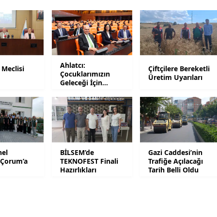
Mersin
İstanbul
İzmir
Ahlatcı:
 Meclisi
Çiftçilere Bereketli
Kars
Çocuklarımızın
ı
Üretim Uyarıları
Geleceği İçin
Mesaideyiz
Kastamonu
Kayseri
Kırklareli
el
BİLSEM’de
Gazi Caddesi’nin
Kırşehir
Çorum’a
TEKNOFEST Finali
Trafiğe Açılacağı
Hazırlıkları
Tarih Belli Oldu
Kocaeli
Konya
Kütahya