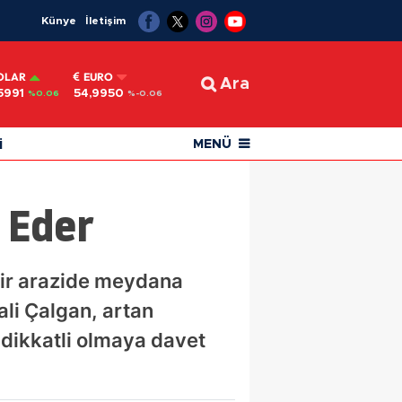
Künye
İletişim
OLAR
EURO
Ara
5991
54,9950
%0.06
%-0.06
i
MENÜ
 Eder
 bir arazide meydana
li Çalgan, artan
ı dikkatli olmaya davet