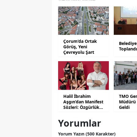
Çorum’da Ortak
Belediye
Görüş, Yeni
Topland
Çevreyolu Şart
Halil İbrahim
TMO Gen
Aşgın’dan Manifest
Müdürü 
Sözleri: Özgürlük
Geldi
Değildir!
Yorumlar
Yorum Yazın (500 Karakter)