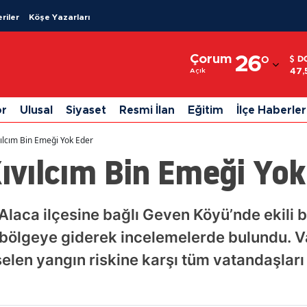
riler
Köşe Yazarları
Adana
Çorum
26
°
D
Adıyaman
47,
Açık
Afyonkarahisar
or
Ulusal
Siyaset
Resmi İlan
Eğitim
İlçe Haberler
Ağrı
vılcım Bin Emeği Yok Eder
Amasya
Kıvılcım Bin Emeği Yok
Ankara
Antalya
 Alaca ilçesine bağlı Geven Köyü’nde ekili
bölgeye giderek incelemelerde bulundu. Va
Artvin
kselen yangın riskine karşı tüm vatandaşlar
Aydın
Balıkesir