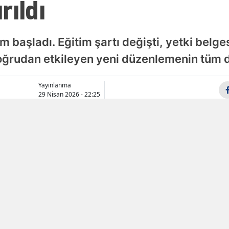
rıldı
Samsun
Siirt
 başladı. Eğitim şartı değişti, yetki belgesi
 doğrudan etkileyen yeni düzenlemenin tüm d
Sinop
Sivas
Yayınlanma
29 Nisan 2026 - 22:25
Tekirdağ
Tokat
Trabzon
Tunceli
Şanlıurfa
Uşak
Van