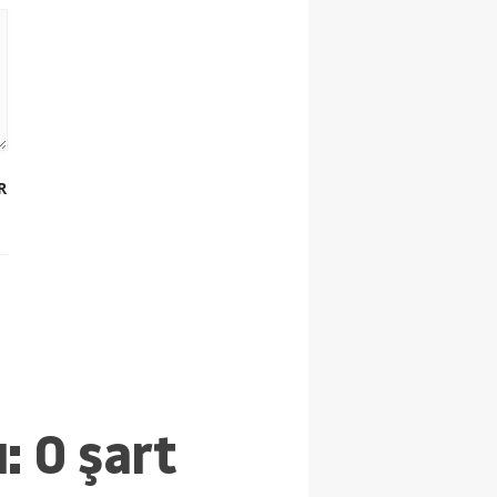
R
: O şart