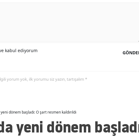
Malatya
Manisa
Kahramanmaraş
Mardin
e kabul ediyorum
GÖNDE
Muğla
Muş
 ilgili yorum yok, ilk yorumu siz yazın, tartışalım *
Nevşehir
Niğde
Ordu
 yeni dönem başladı: O şart resmen kaldırıldı
da yeni dönem başladı
Rize
Sakarya